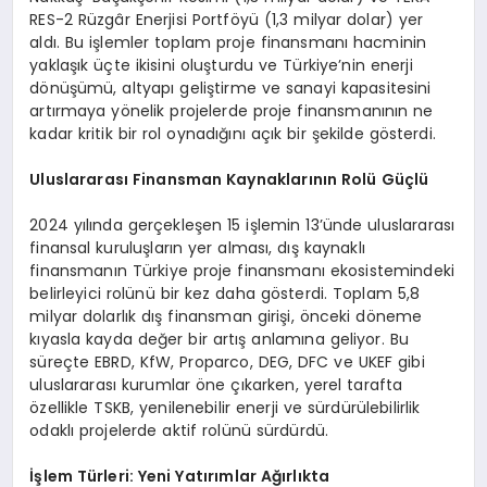
RES-2 Rüzgâr Enerjisi Portföyü (1,3 milyar dolar) yer
aldı. Bu işlemler toplam proje finansmanı hacminin
yaklaşık üçte ikisini oluşturdu ve Türkiye’nin enerji
dönüşümü, altyapı geliştirme ve sanayi kapasitesini
artırmaya yönelik projelerde proje finansmanının ne
kadar kritik bir rol oynadığını açık bir şekilde gösterdi.
Uluslararası Finansman Kaynaklarını
n Rolü Güçlü
2024 yılında gerçekleşen 15 işlemin 13’ünde uluslararası
finansal kuruluşların yer alması, dış kaynaklı
finansmanın Türkiye proje finansmanı ekosistemindeki
belirleyici rolünü bir kez daha gösterdi. Toplam 5,8
milyar dolarlık dış finansman girişi, önceki döneme
kıyasla kayda değer bir artış anlamına geliyor. Bu
süreçte EBRD, KfW, Proparco, DEG, DFC ve UKEF gibi
uluslararası kurumlar öne çıkarken, yerel tarafta
özellikle TSKB, yenilenebilir enerji ve sürdürülebilirlik
odaklı projelerde aktif rolünü sürdürdü.
İş
lem Türleri: Yeni Yatırımlar Ağırlıkta