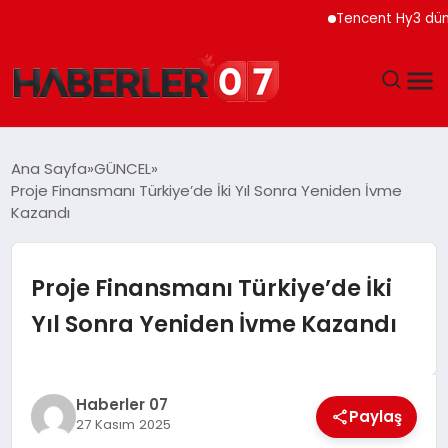
Tencent Hy3 dünya ge
GÜNDEM
Ana Sayfa
GÜNCEL
Proje Finansmanı Türkiye’de İki Yıl Sonra Yeniden İvme
EKONOMI
Kazandı
YAŞAM
Proje Finansmanı Türkiye’de İki
SPOR
Yıl Sonra Yeniden İvme Kazandı
TEKNOLOJI
Haberler 07
EĞITIM
Paylaş
27 Kasım 2025