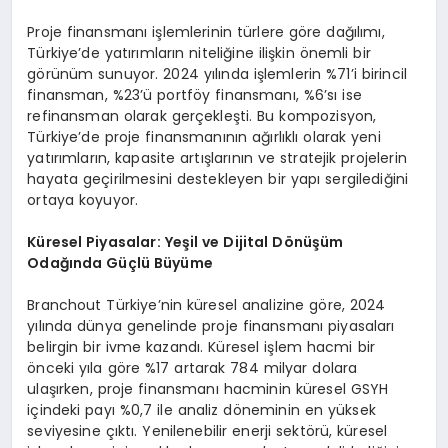
Proje finansmanı işlemlerinin türlere göre dağılımı,
Türkiye’de yatırımların niteliğine ilişkin önemli bir
görünüm sunuyor. 2024 yılında işlemlerin %71’i birincil
finansman, %23’ü portföy finansmanı, %6’sı ise
refinansman olarak gerçekleşti. Bu kompozisyon,
Türkiye’de proje finansmanının ağırlıklı olarak yeni
yatırımların, kapasite artışlarının ve stratejik projelerin
hayata geçirilmesini destekleyen bir yapı sergilediğini
ortaya koyuyor.
Küresel Piyasalar: Yeşil ve Dijital D
önüşüm
Odağında Güçlü Büyüme
Branchout Türkiye’nin küresel analizine göre, 2024
yılında dünya genelinde proje finansmanı piyasaları
belirgin bir ivme kazandı. Küresel işlem hacmi bir
önceki yıla göre %17 artarak 784 milyar dolara
ulaşırken, proje finansmanı hacminin küresel GSYH
içindeki payı %0,7 ile analiz döneminin en yüksek
seviyesine çıktı. Yenilenebilir enerji sektörü, küresel