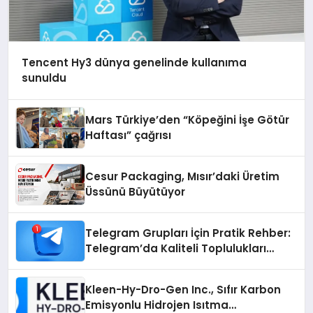
Tencent Hy3 dünya genelinde kullanıma
sunuldu
Mars Türkiye’den “Köpeğini İşe Götür
Haftası” çağrısı
Cesur Packaging, Mısır’daki Üretim
Üssünü Büyütüyor
Telegram Grupları İçin Pratik Rehber:
Telegram’da Kaliteli Toplulukları
Bulmanın Önemi
Kleen-Hy-Dro-Gen Inc., Sıfır Karbon
Emisyonlu Hidrojen Isıtma