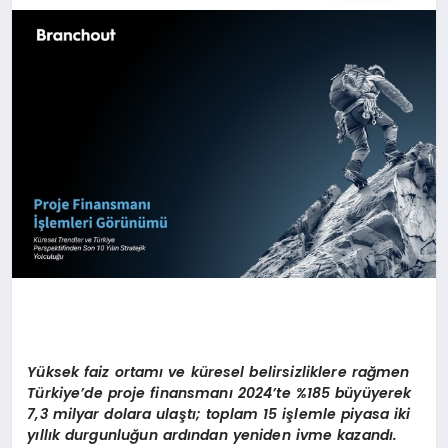
MAGAZIN
DIĞER
Y
üksek faiz ortamı ve küresel belirsizliklere rağ
men
T
ürkiye
’
de proje finansmanı
2024
’
te %185 büyüyerek
7,3 milyar dolara ulaştı; toplam 15 işlemle piyasa iki
yıllık durgunluğun ardından yeniden ivme kazandı.