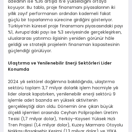
adedinin ise %36 artışla 15’e yükseldiğini ortaya
koyuyor. Bu tablo, proje finansmanı piyasalarının iki
yıllık zayıf performansın ardından kademeli fakat
güçlü bir toparlanma sürecine girdiğini gösteriyor.
Türkiye’nin küresel proje finansmanı piyasasındaki payı
%1, Avrupa’daki payı ise %3 seviyesinde gerçekleşirken,
uluslararası yatırımcı ilgisinin yeniden görünür hâle
geldiği ve stratejik projelerin finansman kapasitesinin
güçlendiği görülüyor.
Ulaştırma ve Yenilenebilir Enerji Sekt
örleri Lider
Konumda
2024 yılı sektörel dağılımına bakıldığında, ulaştırma
sektörü toplam 3,7 milyar dolarlık işlem hacmiyle yılı
lider olarak kapatırken, yenilenebilir enerji sektörü 9
işlemle adet bazında en yüksek aktivitenin
gerçekleştiği alan oldu. Dönemin öne çıkan büyük
ölçekli işlemleri arasında Ceyhan Polipropilen Üretim
Tesisi (1,7 milyar dolar), Yerköy–Kayseri Yüksek Hızlı
Tren Projesi (1,4 milyar dolar), Kuzey Marmara Otoyolu
Nakkaş–Başakşehir Kesimi (1,3 milyar dolar) ve YEKA