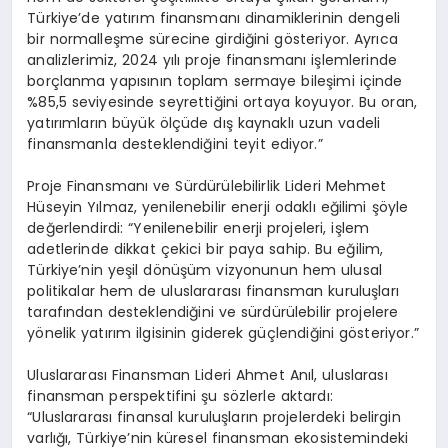
Türkiye’de yatırım finansmanı dinamiklerinin dengeli
bir normalleşme sürecine girdiğini gösteriyor. Ayrıca
analizlerimiz, 2024 yılı proje finansmanı işlemlerinde
borçlanma yapısının toplam sermaye bileşimi içinde
%85,5 seviyesinde seyrettiğini ortaya koyuyor. Bu oran,
yatırımların büyük ölçüde dış kaynaklı uzun vadeli
finansmanla desteklendiğini teyit ediyor.”
Proje Finansmanı ve Sürdürülebilirlik Lideri Mehmet
Hüseyin Yılmaz, yenilenebilir enerji odaklı eğilimi şöyle
değerlendirdi: “Yenilenebilir enerji projeleri, işlem
adetlerinde dikkat çekici bir paya sahip. Bu eğilim,
Türkiye’nin yeşil dönüşüm vizyonunun hem ulusal
politikalar hem de uluslararası finansman kuruluşları
tarafından desteklendiğini ve sürdürülebilir projelere
yönelik yatırım ilgisinin giderek güçlendiğini gösteriyor.”
Uluslararası Finansman Lideri Ahmet Anıl, uluslarası
finansman perspektifini şu sözlerle aktardı:
“Uluslararası finansal kuruluşların projelerdeki belirgin
varlığı, Türkiye’nin küresel finansman ekosistemindeki