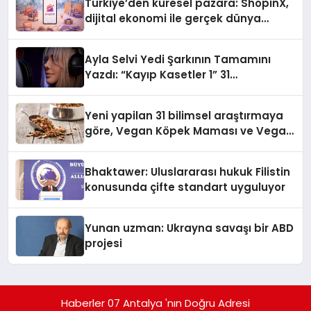
Türkiye’den küresel pazara: ShopinX,
dijital ekonomi ile gerçek dünya
alışverişini bir araya getirmeyi
hedefliyor
Ayla Selvi Yedi Şarkının Tamamını
Yazdı: “Kayıp Kasetler 1” 31
Temmuz’da Yayında
Yeni yapilan 31 bilimsel araştırmaya
göre, Vegan Köpek Maması ve Vegan
Kedi Mamasının İyi Sindirildiğini
Ortaya Koydu
Bhaktawer: Uluslararası hukuk Filistin
konusunda çifte standart uyguluyor
Yunan uzman: Ukrayna savaşı bir ABD
projesi
Haberler 07 Antalya 'nın Doğru Adresi