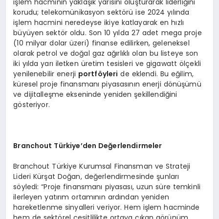
işlem hacminin yaklaşık yarısını oluşturarak liderliğini
korudu; telekomünikasyon sektörü ise 2024 yılında
işlem hacmini neredeyse ikiye katlayarak en hızlı
büyüyen sektör oldu. Son 10 yılda 27 adet mega proje
(10 milyar dolar üzeri) finanse edilirken, geleneksel
olarak petrol ve doğal gaz ağırlıklı olan bu listeye son
iki yılda yarı iletken üretim tesisleri ve gigawatt ölçekli
yenilenebilir enerji
portf
öyleri
de eklendi. Bu eğilim,
küresel proje finansmanı piyasasının enerji dönüşümü
ve dijitalleşme ekseninde yeniden şekillendiğini
gösteriyor.
Branchout Türkiye
’
den Değerlendirmeler
Branchout Türkiye Kurumsal Finansman ve Strateji
Lideri Kürşat Doğan, değerlendirmesinde şunları
söyledi: “Proje finansmanı piyasası, uzun süre temkinli
ilerleyen yatırım ortamının ardından yeniden
hareketlenme sinyalleri veriyor. Hem işlem hacminde
hem de sektörel çeşitlilikte ortaya çıkan görünüm,