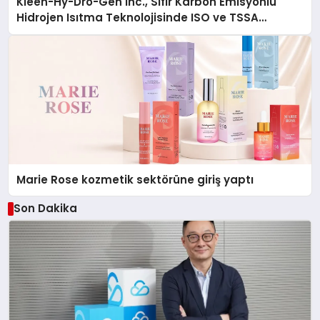
Kleen-Hy-Dro-Gen Inc., Sıfır Karbon Emisyonlu
Hidrojen Isıtma Teknolojisinde ISO ve TSSA
Düzenleyici Onaylarını Aldı
Marie Rose kozmetik sektörüne giriş yaptı
Son Dakika