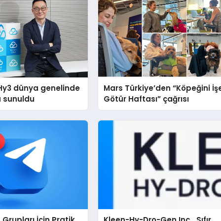
Hy3 dünya genelinde
Mars Türkiye’den “Köpeğini İş
a sunuldu
Götür Haftası” çağrısı
Grupları İçin Pratik
Kleen-Hy-Dro-Gen Inc., Sıfır