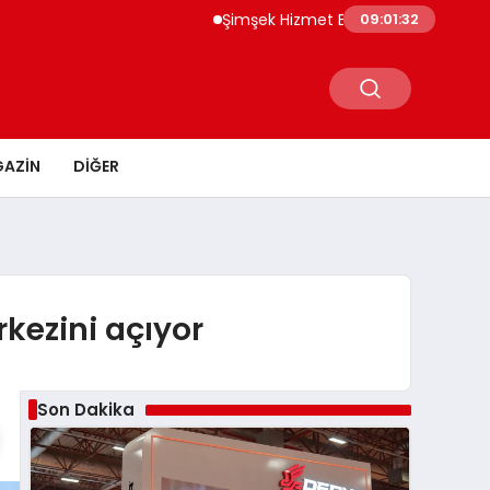
Şimşek Hizmet Enflasyonunda Katılık Azalı
09:01:33
AZIN
DIĞER
rkezini açıyor
Son Dakika