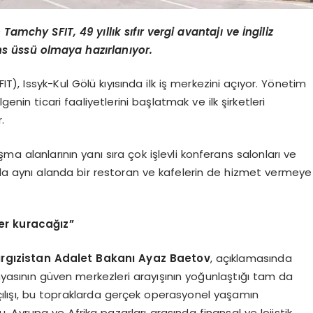
Tamchy SFIT, 49 yıllık sıfır vergi avantajı ve İngiliz
s üssü olmaya hazırlanıyor.
), Issyk-Kul Gölü kıyısında ilk iş merkezini açıyor. Yönetim
enin ticari faaliyetlerini başlatmak ve ilk şirketleri
.
şma alanlarının yanı sıra çok işlevli konferans salonları ve
rda aynı alanda bir restoran ve kafelerin de hizmet vermeye
ler kuracağız”
rgızistan Adalet Bakanı Ayaz Baetov
, açıklamasında
ünyasının güven merkezleri arayışının yoğunlaştığı tam da
çılışı, bu topraklarda gerçek operasyonel yaşamın
, Avrupa ve Afrika pazarları arasında finansal ve lojistik