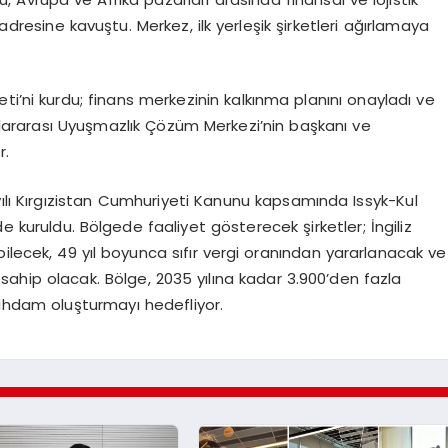
 adresine kavuştu. Merkez, ilk yerleşik şirketleri ağırlamaya
ti’ni kurdu; finans merkezinin kalkınma planını onayladı ve
uslararası Uyuşmazlık Çözüm Merkezi’nin başkanı ve
r.
ılı Kırgızistan Cumhuriyeti Kanunu kapsamında Issyk-Kul
e kuruldu. Bölgede faaliyet gösterecek şirketler; İngiliz
ilecek, 49 yıl boyunca sıfır vergi oranından yararlanacak ve
 sahip olacak. Bölge, 2035 yılına kadar 3.900’den fazla
stihdam oluşturmayı hedefliyor.