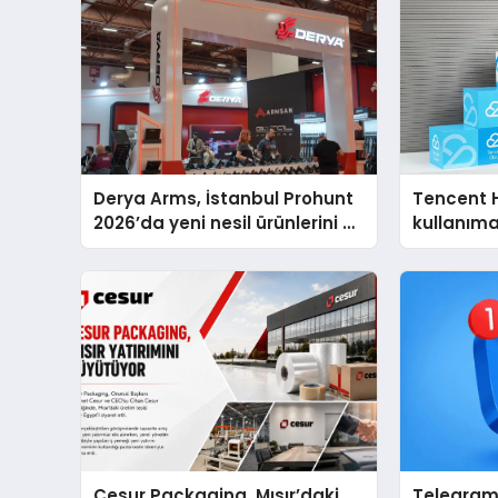
Derya Arms, İstanbul Prohunt
Tencent 
2026’da yeni nesil ürünlerini ve
kullanım
global marka vizyonunu
sergiledi
Cesur Packaging, Mısır’daki
Telegram 