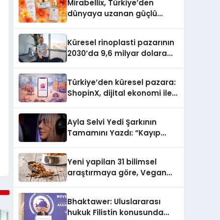
Mirabellix, Türkiye’den
dünyaya uzanan güçlü
büyümesini sürdürüyor
Küresel rinoplasti pazarının
2030’da 9,6 milyar dolara
ulaşması bekleniyor
Türkiye’den küresel pazara:
ShopinX, dijital ekonomi ile
gerçek dünya alışverişini bir
araya getirmeyi hedefliyor
Ayla Selvi Yedi Şarkının
Tamamını Yazdı: “Kayıp
Kasetler 1” 31 Temmuz’da
Yayında
Yeni yapilan 31 bilimsel
araştırmaya göre, Vegan
Köpek Maması ve Vegan
Kedi Mamasının İyi
Bhaktawer: Uluslararası
Sindirildiğini Ortaya Koydu
hukuk Filistin konusunda