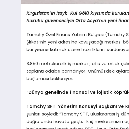
Kırgızistan’ın Issyk-Kul Gölü kıyısında kurulan 
hukuku güvencesiyle Orta Asya’nın yeni finan
Tamchy Özel Finans Yatırım Bölgesi (Tamchy SFIT
Şirketi’nin yeni adresine kavuşacağı merkez, bölg
bünyesine katmak üzere hazırlıklarını sürdürüyor
3.850 metrekarelik iş merkezi; ofis ve ortak çalı
toplantı odaları barındırıyor. Önümüzdeki ayla
başlaması bekleniyor.
“Dünya genelinde finansal ve lojistik köprü
Tamchy SFIT Yönetim Konseyi Başkanı ve Kı
şunları söyledi: “Tamchy SFIT, uluslararası iş d
doğru anda hayata geçti. İlk iş merkezimizin a
başlangıcına işaret ediyor. BDT, Asya, Orta Doğu