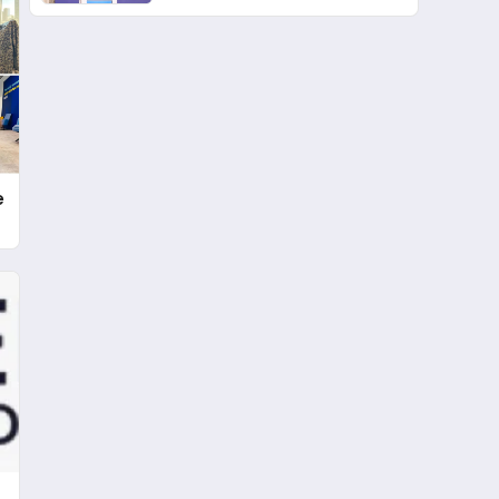
çifte standart uyguluyor
e