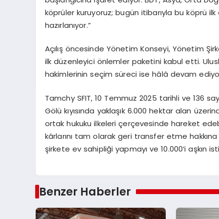
köprüler kuruyoruz; bugün itibarıyla bu köprü ilk
hazırlanıyor.”
Açılış öncesinde Yönetim Konseyi, Yönetim Şirke
ilk düzenleyici önlemler paketini kabul etti. Ul
hakimlerinin seçim süreci ise hâlâ devam ediyo
Tamchy SFIT, 10 Temmuz 2025 tarihli ve 136 say
Gölü kıyısında yaklaşık 6.000 hektar alan üzerind
ortak hukuku ilkeleri çerçevesinde hareket edeb
kârlarını tam olarak geri transfer etme hakkına
şirkete ev sahipliği yapmayı ve 10.000’i aşkın i
Benzer Haberler