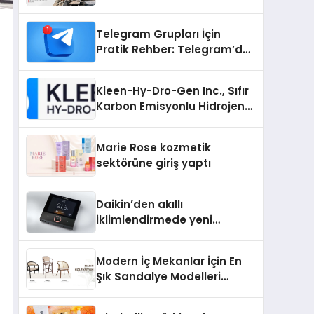
Telegram Grupları İçin
Pratik Rehber: Telegram’da
Kaliteli Toplulukları
Bulmanın Önemi
Kleen-Hy-Dro-Gen Inc., Sıfır
Karbon Emisyonlu Hidrojen
Isıtma Teknolojisinde ISO ve
TSSA Düzenleyici Onaylarını
Marie Rose kozmetik
Aldı
sektörüne giriş yaptı
Daikin’den akıllı
iklimlendirmede yeni
dönem: Madoka Plus
Türkiye’de
Modern İç Mekanlar İçin En
Şık Sandalye Modelleri
Rehberi