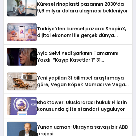
Küresel rinoplasti pazarının 2030’da
9,6 milyar dolara ulaşması bekleniyor
Türkiye’den küresel pazara: ShopinX,
dijital ekonomi ile gerçek dünya
alışverişini bir araya getirmeyi
hedefliyor
Ayla Selvi Yedi Şarkının Tamamını
Yazdı: “Kayıp Kasetler 1” 31
Temmuz’da Yayında
Yeni yapilan 31 bilimsel araştırmaya
göre, Vegan Köpek Maması ve Vegan
Kedi Mamasının İyi Sindirildiğini
Ortaya Koydu
Bhaktawer: Uluslararası hukuk Filistin
konusunda çifte standart uyguluyor
Yunan uzman: Ukrayna savaşı bir ABD
projesi