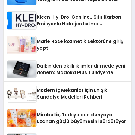
Bulmanın Önemi
Kleen-Hy-Dro-Gen Inc., Sıfır Karbon
Emisyonlu Hidrojen Isıtma
Teknolojisinde ISO ve TSSA
Düzenleyici Onaylarını Aldı
Marie Rose kozmetik sektörüne giriş
yaptı
Daikin’den akıllı iklimlendirmede yeni
dönem: Madoka Plus Türkiye’de
Modern İç Mekanlar İçin En Şık
Sandalye Modelleri Rehberi
Mirabellix, Türkiye’den dünyaya
uzanan güçlü büyümesini sürdürüyor