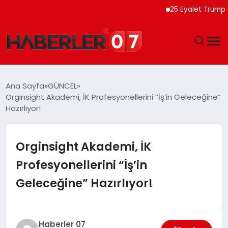
25 Eyalet Trump Yöneti
GÜNDEM
Ana Sayfa
GÜNCEL
Orginsight Akademi, İK Profesyonellerini “İş’in Geleceğine”
EKONOMI
Hazırlıyor!
YAŞAM
Orginsight Akademi, İK
SPOR
Profesyonellerini “İş’in
Geleceğine” Hazırlıyor!
TEKNOLOJI
EĞITIM
Haberler 07