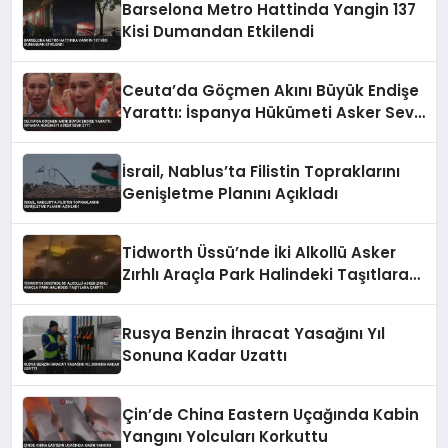
Barselona Metro Hattinda Yangin 137
Kisi Dumandan Etkilendi
Ceuta’da Göçmen Akını Büyük Endişe
Yarattı: İspanya Hükümeti Asker Sevk
Etti
İsrail, Nablus’ta Filistin Topraklarını
Genişletme Planını Açıkladı
Tidworth Üssü’nde İki Alkollü Asker
Zırhlı Araçla Park Halindeki Taşıtlara
Çarptı
Rusya Benzin İhracat Yasağını Yıl
Sonuna Kadar Uzattı
Çin’de China Eastern Uçağında Kabin
Yangını Yolcuları Korkuttu