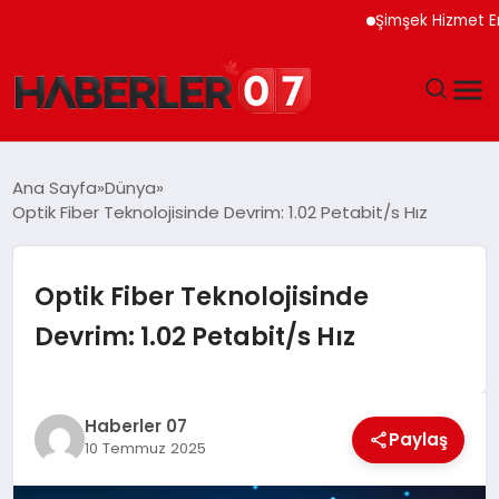
Şimşek Hizmet Enflasy
GÜNDEM
Ana Sayfa
Dünya
Optik Fiber Teknolojisinde Devrim: 1.02 Petabit/s Hız
EKONOMI
YAŞAM
Optik Fiber Teknolojisinde
Devrim: 1.02 Petabit/s Hız
SPOR
TEKNOLOJI
Haberler 07
Paylaş
10 Temmuz 2025
EĞITIM