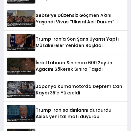
Sebte’ye Düzensiz Göçmen Akını
Yaşandı Vivas “Ulusal Acil Durum”
Çağrısı Yaptı İspanya Harekete Geçti
Trump İran’a Son Şans Uyarısı Yaptı
Müzakereler Yeniden Başladı
İsrail Lübnan Sınırında 600 Zeytin
Ağacını Sökerek Sınıra Taşıdı
Japonya Kumamoto’da Deprem Can
Kaybı 35’e Yükseldi
Trump İran saldırılarını durdurdu
Axios yeni talimatı duyurdu