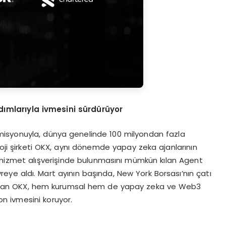
d
ı
mlar
ı
yla ivmesini s
ü
rd
ü
r
ü
yor
misyonuyla, dünya genelinde 100 milyondan fazla
loji şirketi OKX, aynı dönemde yapay zeka ajanlarının
 hizmet alışverişinde bulunmasını mümkün kılan Agent
eye aldı. Mart ayının başında, New York Borsası’nın çatı
m alan OKX, hem kurumsal hem de yapay zeka ve Web3
on ivmesini koruyor.