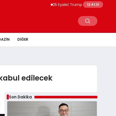
25 Eyalet Trump Yönetiminin Tarife Kararını
12:41:32
AZIN
DIĞER
 kabul edilecek
Son Dakika