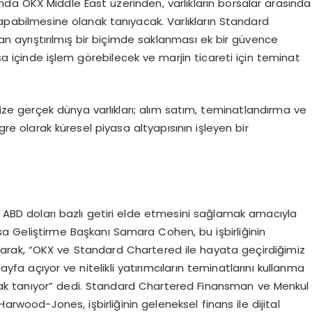
da OKX Middle East üzerinden, varlıkların borsalar arasında
pabilmesine olanak tanıyacak. Varlıkların Standard
an ayrıştırılmış bir biçimde saklanması ek bir güvence
rsa içinde işlem görebilecek ve marjin ticareti için teminat
ize gerçek dünya varlıkları; alım satım, teminatlandırma ve
egre olarak küresel piyasa altyapısının işleyen bir
nden ABD doları bazlı getiri elde etmesini sağlamak amacıyla
asa Geliştirme Başkanı Samara Cohen, bu işbirliğinin
rak, “OKX ve Standard Chartered ile hayata geçirdiğimiz
a açıyor ve nitelikli yatırımcıların teminatlarını kullanma
anak tanıyor” dedi. Standard Chartered Finansman ve Menkul
rwood-Jones, işbirliğinin geleneksel finans ile dijital