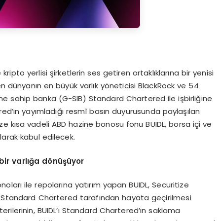
ripto yerlisi şirketlerin ses getiren ortaklıklarına bir yenisi
eten dünyanın en büyük varlık yöneticisi BlackRock ve 54
e sahip banka (G-SIB) Standard Chartered ile işbirliğine
red’ın yayımladığı resmî basın duyurusunda paylaşılan
e kısa vadeli ABD hazine bonosu fonu BUIDL, borsa içi ve
larak kabul edilecek.
bir varl
ığ
a d
ö
n
üşü
yor
oları ile repolarına yatırım yapan BUIDL, Securitize
ve Standard Chartered tarafından hayata geçirilmesi
erilerinin, BUIDL’ı Standard Chartered’ın saklama