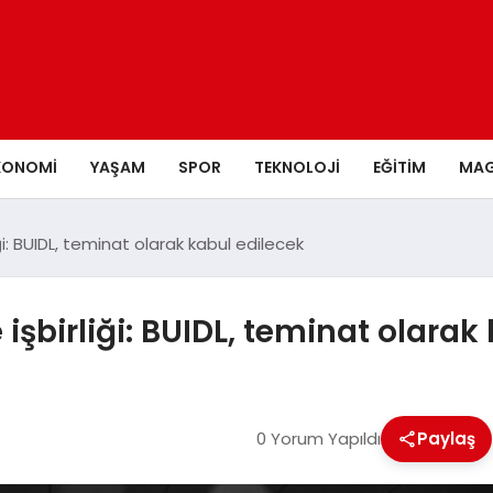
KONOMI
YAŞAM
SPOR
TEKNOLOJI
EĞITIM
MAG
ği: BUIDL, teminat olarak kabul edilecek
 işbirliği: BUIDL, teminat olarak
0 Yorum Yapıldı
Paylaş