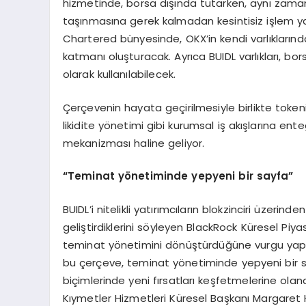
hizmetinde, borsa dışında tutarken, aynı zaman
taşınmasına gerek kalmadan kesintisiz işlem ya
Chartered bünyesinde, OKX’in kendi varlıklarınd
katmanı oluşturacak. Ayrıca BUIDL varlıkları, bo
olarak kullanılabilecek.
Çerçevenin hayata geçirilmesiyle birlikte token
likidite yönetimi gibi kurumsal iş akışlarına ent
mekanizması haline geliyor.
“
Teminat y
ö
netiminde yepyeni bir sayfa
”
BUIDL’i nitelikli yatırımcıların blokzinciri üzeri
geliştirdiklerini söyleyen BlackRock Küresel Piy
teminat yönetimini dönüştürdüğüne vurgu yapa
bu çerçeve, teminat yönetiminde yepyeni bir sayf
biçimlerinde yeni fırsatları keşfetmelerine ol
Kıymetler Hizmetleri Küresel Başkanı Margaret Ha