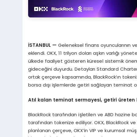
İ
STANBUL
—
Geleneksel finans oyuncularının ve k
eklendi. OKX, 11 trilyon doları aşkın varlığı yön
ülkede faaliyet gösteren küresel sistemik önem
gideceğini duyurdu. Detayları Standard Charte
ortak çerçeve kapsamında, BlackRock’ın tokeniz
borsa dışı işlemlerde getiri sağlayan teminat o
At
ı
l kalan teminat sermayesi, getiri
ü
reten 
BlackRock tarafından işletilen ve ABD hazine bon
tarafından tokenize ediliyor. OKX, BlackRock 
planlanan çerçeve, OKX’in VIP ve kurumsal müşt