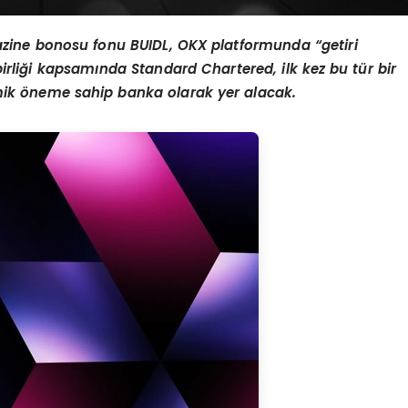
azine bonosu fonu BUIDL, OKX platformunda
“
getiri
irli
ğ
i kapsam
ı
nda Standard Chartered, ilk kez bu t
ü
r bir
mik
ö
neme sahip banka olarak yer alacak.