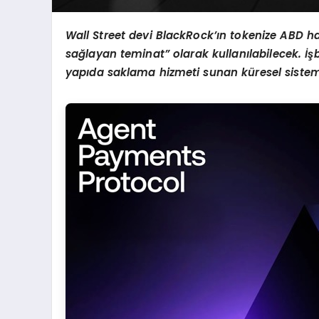
Wall Street devi BlackRock’ı
n tokenize ABD h
sa
ğ
layan teminat
”
olarak kullan
ı
labilecek.
İş
b
yap
ı
da saklama hizmeti sunan k
ü
resel siste