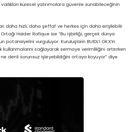
varlıkları küresel yatırımcılara güvenle sunabileceğinin
daha hızlı, daha şeffaf ve herkes için daha erişilebilir
rtağı Haider Rafique ise “Bu işbirliği, gerçek dünya
n potansiyelini vurguluyor. Kuruluşların BUIDL’i OKX’in
kullanmalarını sağlayarak sermaye verimliliğini artırırken
 ne denli sorunsuz işleyebildiğini ortaya koyuyor” diye