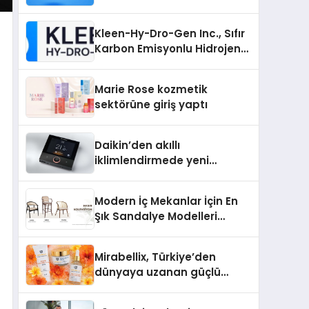
Kaliteli Toplulukları
Bulmanın Önemi
Kleen-Hy-Dro-Gen Inc., Sıfır
Karbon Emisyonlu Hidrojen
Isıtma Teknolojisinde ISO ve
TSSA Düzenleyici Onaylarını
Marie Rose kozmetik
Aldı
sektörüne giriş yaptı
Daikin’den akıllı
iklimlendirmede yeni
dönem: Madoka Plus
Türkiye’de
Modern İç Mekanlar İçin En
Şık Sandalye Modelleri
Rehberi
Mirabellix, Türkiye’den
dünyaya uzanan güçlü
büyümesini sürdürüyor