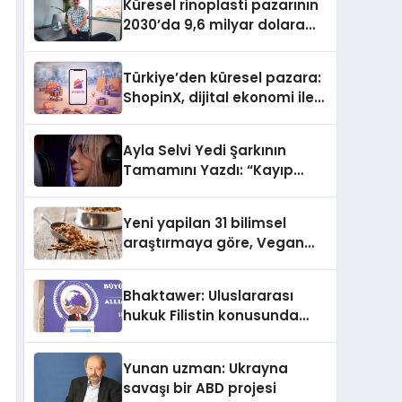
Küresel rinoplasti pazarının
2030’da 9,6 milyar dolara
ulaşması bekleniyor
Türkiye’den küresel pazara:
ShopinX, dijital ekonomi ile
gerçek dünya alışverişini bir
araya getirmeyi hedefliyor
Ayla Selvi Yedi Şarkının
Tamamını Yazdı: “Kayıp
Kasetler 1” 31 Temmuz’da
Yayında
Yeni yapilan 31 bilimsel
araştırmaya göre, Vegan
Köpek Maması ve Vegan
Kedi Mamasının İyi
Bhaktawer: Uluslararası
Sindirildiğini Ortaya Koydu
hukuk Filistin konusunda
çifte standart uyguluyor
Yunan uzman: Ukrayna
savaşı bir ABD projesi