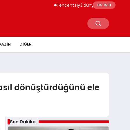
Tencent Hy3 dünya genelinde kullanıma su
05:15:12
AZIN
DIĞER
 nasıl dönüştürdüğünü ele
Son Dakika