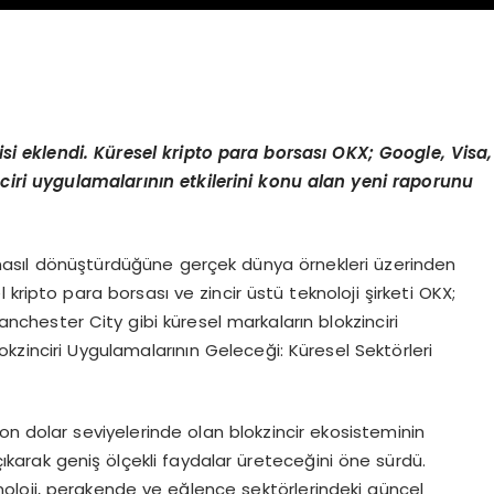
nisi eklendi. Küresel kripto para borsası OKX; Google, Visa,
nciri uygulamalarının etkilerini konu alan yeni raporunu
eri nasıl dönüştürdüğüne gerçek dünya örnekleri üzerinden
 kripto para borsası ve zincir üstü teknoloji şirketi OKX;
anchester City gibi küresel markaların blokzinciri
“Blokzinciri Uygulamalarının Geleceği: Küresel Sektörleri
yon dolar seviyelerinde olan blokzincir ekosisteminin
arak geniş ölçekli faydalar üreteceğini öne sürdü.
knoloji, perakende ve eğlence sektörlerindeki güncel