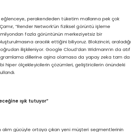
ve eğlenceye, perakendeden tüketim mallarına pek çok
amır, “Render Network’ün fiziksel görüntü işleme
38 milyondan fazla görüntünün merkeziyetsiz bir
şturulmasına aracılık ettiğini biliyoruz. Blokzinciri, araladığı
doğrudan ilişkileniyor. Google Cloud’dan Widmann’ın da atıf
 programlama dillerine aşina olamasa da yapay zeka tam da
hiper ölçekleyicilerin çözümleri, geliştiricilerin önündeki
ullandı.
leceğ
ine
ışık tutuyor”
ren alım gücüyle ortaya çıkan yeni müşteri segmentlerinin