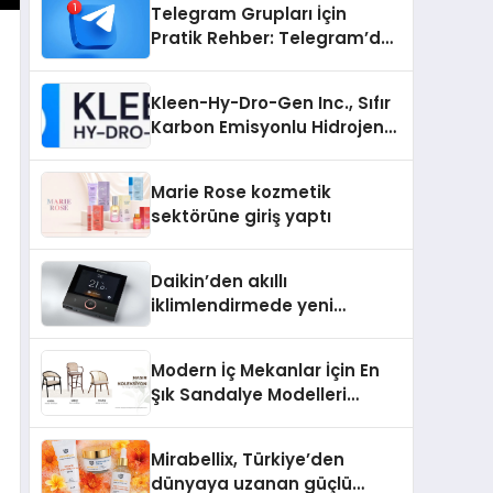
Telegram Grupları İçin
Pratik Rehber: Telegram’da
Kaliteli Toplulukları
Bulmanın Önemi
Kleen-Hy-Dro-Gen Inc., Sıfır
Karbon Emisyonlu Hidrojen
Isıtma Teknolojisinde ISO ve
TSSA Düzenleyici Onaylarını
Marie Rose kozmetik
Aldı
sektörüne giriş yaptı
Daikin’den akıllı
iklimlendirmede yeni
dönem: Madoka Plus
Türkiye’de
Modern İç Mekanlar İçin En
Şık Sandalye Modelleri
Rehberi
Mirabellix, Türkiye’den
dünyaya uzanan güçlü