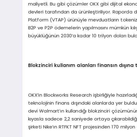
maliyetli. Bu gibi çözümler OKX gibi dijital ekon
devleri tarafından da ürünleştiriliyor. Raporda
Platform (VTAP) ürünüyle mevduatların tokenize
B2P ve P2P ödemelerin yapılmasını mümkün kılıy
büyüklüğünün 2030’a kadar 10 trilyon doları bula
Blokzinciri kullanım alanları finansı
n d
ışına 
OKX’in Blockworks Research işbirliğiyle hazırladığ
teknolojinin finans dışındaki alanlarda yer buld
devi Walmart’ın kullandığı blokzinciri çözümünün
kıyasla sadece 2,2 saniyede ortaya çıkarabildiği 
şirketi Nike’ın RTFKT NFT projesinden 170 milyon do