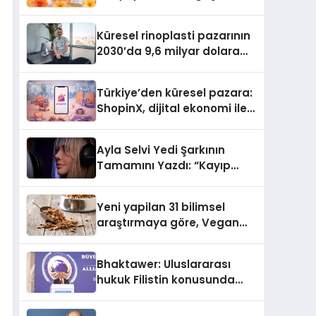
büyümesini sürdürüyor
Küresel rinoplasti pazarının
2030’da 9,6 milyar dolara
ulaşması bekleniyor
Türkiye’den küresel pazara:
ShopinX, dijital ekonomi ile
gerçek dünya alışverişini bir
araya getirmeyi hedefliyor
Ayla Selvi Yedi Şarkının
Tamamını Yazdı: “Kayıp
Kasetler 1” 31 Temmuz’da
Yayında
Yeni yapilan 31 bilimsel
araştırmaya göre, Vegan
Köpek Maması ve Vegan
Kedi Mamasının İyi
Bhaktawer: Uluslararası
Sindirildiğini Ortaya Koydu
hukuk Filistin konusunda
çifte standart uyguluyor