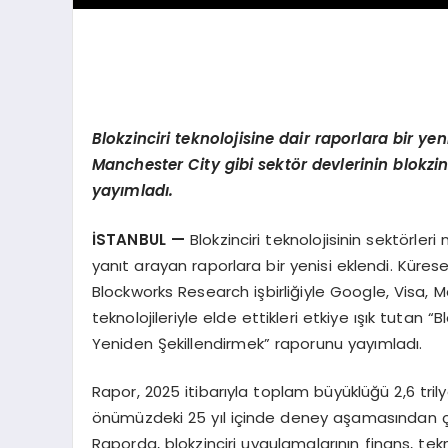
Blokzinciri teknolojisine dair raporlara bir ye
Manchester City gibi sekt
ö
r devlerinin blokzi
yayımladı.
İSTANBUL —
Blokzinciri teknolojisinin sektörl
yanıt arayan raporlara bir yenisi eklendi. Küresel
Blockworks Research işbirliğiyle Google, Visa, M
teknolojileriyle elde ettikleri etkiye ışık tutan 
Yeniden Şekillendirmek” raporunu yayımladı.
Rapor, 2025 itibarıyla toplam büyüklüğü 2,6 tril
önümüzdeki 25 yıl içinde deney aşamasından çık
Raporda, blokzinciri uygulamalarının finans, te