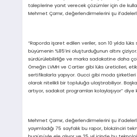
taleplerine yanıt verecek çözümler için de kull
Mehmet Çamır, değerlendirmelerini şu ifadelerl
“Raporda işaret edilen veriler, son 10 yılda lüks
büyümenin %85’ini oluşturduğunun altını çiziyor
sürdürülebilirliğe ve marka sadakatine daha çok 
Örneğin LVMH ve Cartier gibi lüks üreticileri, et
sertifikalarla yapıyor. Gucci gibi moda şirketleri 
olarak nitelikli bir topluluğa ulaştırabiliyor. Başk
artıyor, sadakat programları kolaylaşıyor” diye 
Mehmet Çamır, değerlendirmelerini şu ifadelerle
yayımladığı 75 sayfalık bu rapor, blokzinciri tek
bugünüyle ele alıyor ve 25 yıl içinde bu teknolo