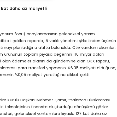
7 kat daha az maliyetli
 yatırım fonu) onaylanmasının geleneksel yatırım
dikkat çekilen raporda, 5 varlık yönetimi şirketinden üçünün
atmayı planladığına atıfta bulunuldu. Öte yandan rakamlar,
ım ürününün toplam piyasa değerinin 116 milyar doları
keyi olan ödemeler alanını da gündemine alan OKX raporu,
slararası para transferi yapmanın %6,35 maliyeti olduğuna,
tirmenin %0,05 maliyet yarattığına dikkat çekti.
etim Kurulu Başkanı Mehmet Çamır, “Yalnızca uluslararası
iri teknolojisinin finansta oluşturduğu dönüşümü gözler
 transferi, geleneksel yöntemlere kıyasla 127 kat daha az