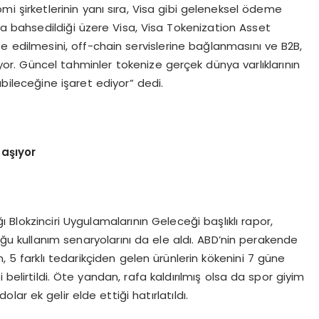
omi şirketlerinin yanı sıra, Visa gibi geleneksel ödeme
 da bahsedildiği üzere Visa, Visa Tokenization Asset
 edilmesini, off-chain servislerine bağlanmasını ve B2B,
or. Güncel tahminler tokenize gerçek dünya varlıklarının
bileceğine işaret ediyor” dedi.
taşıyor
ı Blokzinciri Uygulamalarının Geleceği başlıklı rapor,
uğu kullanım senaryolarını da ele aldı. ABD’nin perakende
, 5 farklı tedarikçiden gelen ürünlerin kökenini 7 güne
belirtildi. Öte yandan, rafa kaldırılmış olsa da spor giyim
lar ek gelir elde ettiği hatırlatıldı.