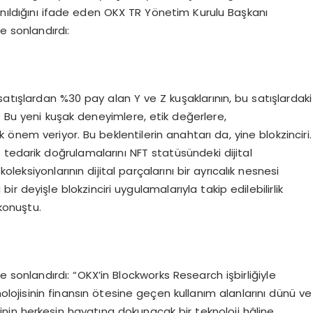
anıldığını ifade eden OKX TR Yönetim Kurulu Başkanı
e sonlandırdı:
 satışlardan %30 pay alan Y ve Z kuşaklarının, bu satışlardaki
. Bu yeni kuşak deneyimlere, etik değerlere,
önem veriyor. Bu beklentilerin anahtarı da, yine blokzinciri.
ik tedarik doğrulamalarını NFT statüsündeki dijital
koleksiyonlarının dijital parçalarını bir ayrıcalık nesnesi
a bir deyişle blokzinciri uygulamalarıyla takip edilebilirlik
konuştu.
 sonlandırdı: “OKX’in Blockworks Research işbirliğiyle
nolojisinin finansın ötesine geçen kullanım alanlarını dünü ve
jinin herkesin hayatına dokunacak bir teknoloji hâline