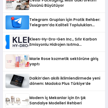
Cesur Packaging, Mısır’daki Üretim
Üssünü Büyütüyor
Telegram Grupları İçin Pratik Rehber:
Telegram’da Kaliteli Toplulukları
Bulmanın Önemi
Kleen-Hy-Dro-Gen Inc., Sıfır Karbon
Emisyonlu Hidrojen Isıtma
Teknolojisinde ISO ve TSSA
Düzenleyici Onaylarını Aldı
Marie Rose kozmetik sektörüne giriş
yaptı
Daikin’den akıllı iklimlendirmede yeni
dönem: Madoka Plus Türkiye’de
Modern İç Mekanlar İçin En Şık
Sandalye Modelleri Rehberi