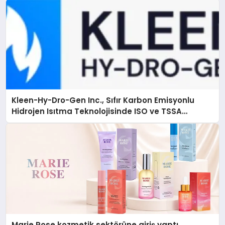
Kleen-Hy-Dro-Gen Inc., Sıfır Karbon Emisyonlu
Hidrojen Isıtma Teknolojisinde ISO ve TSSA
Düzenleyici Onaylarını Aldı
Marie Rose kozmetik sektörüne giriş yaptı