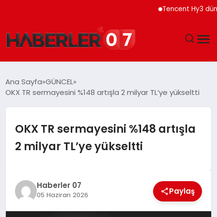
Tencent Hy3 dünya gen
GÜNDEM
Ana Sayfa
GÜNCEL
OKX TR sermayesini %148 artışla 2 milyar TL’ye yükseltti
EKONOMI
YAŞAM
OKX TR sermayesini %148 artışla
2 milyar TL’ye yükseltti
SPOR
TEKNOLOJI
Haberler 07
Paylaş
05 Haziran 2026
EĞITIM