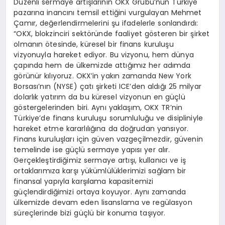
Düzenli sermaye artışlarının OKX Grubu’nun Türkiye
pazarına inancını temsil ettiğini vurgulayan Mehmet
Çamır, değerlendirmelerini şu ifadelerle sonlandırdı:
“OKX, blokzinciri sektöründe faaliyet gösteren bir şirket
olmanın ötesinde, küresel bir finans kuruluşu
vizyonuyla hareket ediyor. Bu vizyonu, hem dünya
çapında hem de ülkemizde attığımız her adımda
görünür kılıyoruz. OKX’in yakın zamanda New York
Borsası’nın (NYSE) çatı şirketi ICE’den aldığı 25 milyar
dolarlık yatırım da bu küresel vizyonun en güçlü
göstergelerinden biri. Aynı yaklaşım, OKX TR’nin
Türkiye’de finans kuruluşu sorumluluğu ve disipliniyle
hareket etme kararlılığına da doğrudan yansıyor.
Finans kuruluşları için güven vazgeçilmezdir, güvenin
temelinde ise güçlü sermaye yapısı yer alır.
Gerçekleştirdiğimiz sermaye artışı, kullanıcı ve iş
ortaklarımıza karşı yükümlülüklerimizi sağlam bir
finansal yapıyla karşılama kapasitemizi
güçlendirdiğimizi ortaya koyuyor. Aynı zamanda
ülkemizde devam eden lisanslama ve regülasyon
süreçlerinde bizi güçlü bir konuma taşıyor.