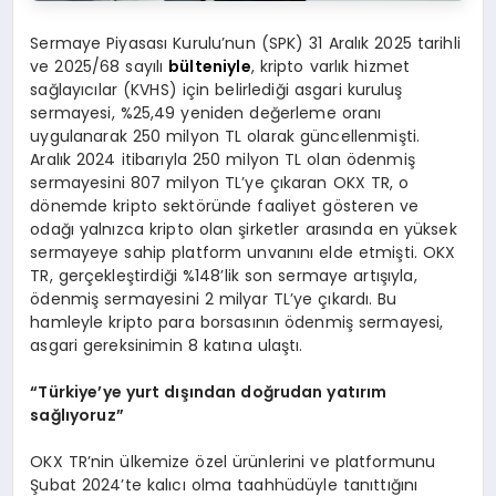
Sermaye Piyasası Kurulu’nun (SPK) 31 Aralık 2025 tarihli
ve 2025/68 sayılı
bülteniyle
, kripto varlık hizmet
sağlayıcılar (KVHS) için belirlediği asgari kuruluş
sermayesi, %25,49 yeniden değerleme oranı
uygulanarak 250 milyon TL olarak güncellenmişti.
Aralık 2024 itibarıyla 250 milyon TL olan ödenmiş
sermayesini 807 milyon TL’ye çıkaran OKX TR, o
dönemde kripto sektöründe faaliyet gösteren ve
odağı yalnızca kripto olan şirketler arasında en yüksek
sermayeye sahip platform unvanını elde etmişti. OKX
TR, gerçekleştirdiği %148’lik son sermaye artışıyla,
ödenmiş sermayesini 2 milyar TL’ye çıkardı. Bu
hamleyle kripto para borsasının ödenmiş sermayesi,
asgari gereksinimin 8 katına ulaştı.
“Türkiye’ye yurt dışından doğrudan yatırım
sağlıyoruz”
OKX TR’nin ülkemize özel ürünlerini ve platformunu
Şubat 2024’te kalıcı olma taahhüdüyle tanıttığını