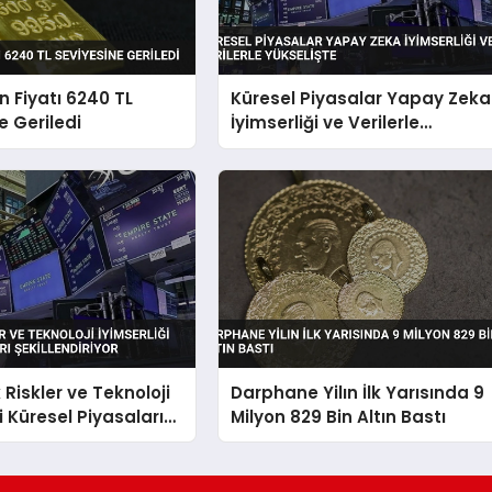
n Fiyatı 6240 TL
Küresel Piyasalar Yapay Zeka
e Geriledi
İyimserliği ve Verilerle
Yükselişte
 Riskler ve Teknoloji
Darphane Yilın İlk Yarısında 9
i Küresel Piyasaları
Milyon 829 Bin Altın Bastı
riyor