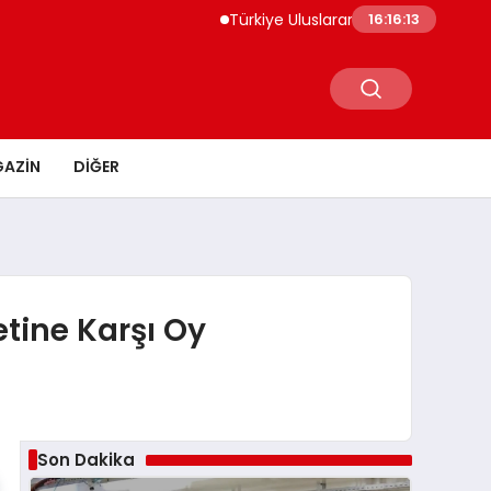
Türkiye Uluslararası Nükleer Bilim Olimpiyat
16:16:14
AZIN
DIĞER
tine Karşı Oy
Son Dakika