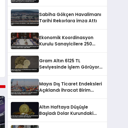
Beklentileriyle Haftaya
Düşüşle Başladı
Sabiha Gökçen Havalimanı
Tarihi Rekorlara İmza Attı
Ekonomik Koordinasyon
Kurulu Sanayicilere 250
Milyar TL Kredi Paketi
Açıklaması
Gram Altın 6125 TL
Seviyesinde İşlem Görüyor
Dolar Yükseliyor
Mayıs Dış Ticaret Endeksleri
Açıklandı İhracat Birim
Değer Endeksi Yüzde 14,2
Arttı
Altın Haftaya Düşüşle
Başladı Dolar Kurundaki
Dalgalanmalar Fiyatları
Etkiliyor