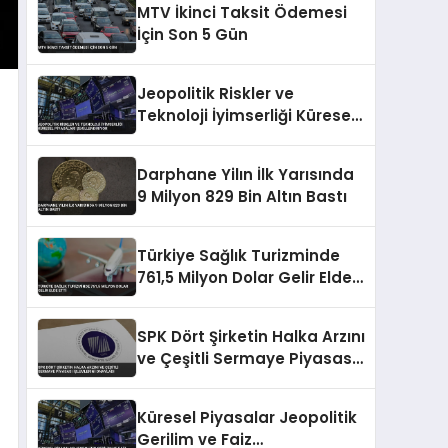
MTV İkinci Taksit Ödemesi
İçin Son 5 Gün
Jeopolitik Riskler ve
Teknoloji İyimserliği Küresel
Piyasaları Şekillendiriyor
Darphane Yilın İlk Yarısında
9 Milyon 829 Bin Altın Bastı
Türkiye Sağlık Turizminde
761,5 Milyon Dolar Gelir Elde
Etti
SPK Dört Şirketin Halka Arzını
ve Çeşitli Sermaye Piyasası
İşlemlerini Onayladı
Küresel Piyasalar Jeopolitik
Gerilim ve Faiz