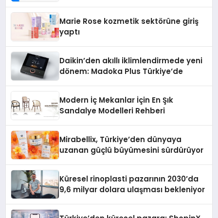
Teknolojisinde ISO ve TSSA
Düzenleyici Onaylarını Aldı
Marie Rose kozmetik sektörüne giriş
yaptı
Daikin’den akıllı iklimlendirmede yeni
dönem: Madoka Plus Türkiye’de
Modern İç Mekanlar İçin En Şık
Sandalye Modelleri Rehberi
Mirabellix, Türkiye’den dünyaya
uzanan güçlü büyümesini sürdürüyor
Küresel rinoplasti pazarının 2030’da
9,6 milyar dolara ulaşması bekleniyor