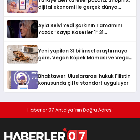
Türkiye’den küresel pazara: ShopinX,
dijital ekonomi ile gerçek dünya
alışverişini bir araya getirmeyi
hedefliyor
Ayla Selvi Yedi Şarkının Tamamını
Yazdı: “Kayıp Kasetler 1” 31
Temmuz’da Yayında
Yeni yapilan 31 bilimsel araştırmaya
göre, Vegan Köpek Maması ve Vegan
Kedi Mamasının İyi Sindirildiğini
Ortaya Koydu
Bhaktawer: Uluslararası hukuk Filistin
konusunda çifte standart uyguluyor
Haberler 07 Antalya 'nın Doğru Adresi