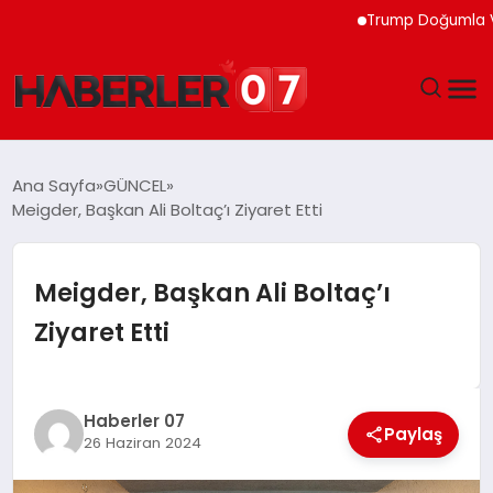
Trump Doğumla Vatandaş
GÜNDEM
Ana Sayfa
GÜNCEL
Meigder, Başkan Ali Boltaç’ı Ziyaret Etti
EKONOMI
YAŞAM
Meigder, Başkan Ali Boltaç’ı
Ziyaret Etti
SPOR
TEKNOLOJI
Haberler 07
Paylaş
26 Haziran 2024
EĞITIM