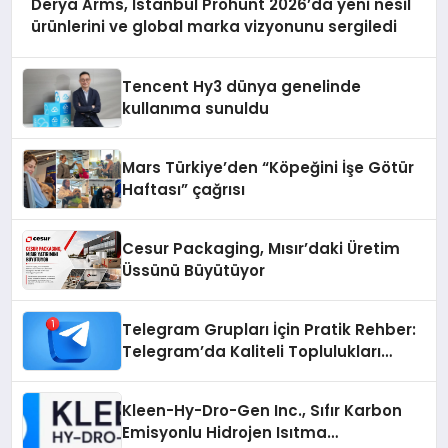
Derya Arms, İstanbul Prohunt 2026’da yeni nesil
ürünlerini ve global marka vizyonunu sergiledi
Tencent Hy3 dünya genelinde
kullanıma sunuldu
Mars Türkiye’den “Köpeğini İşe Götür
Haftası” çağrısı
Cesur Packaging, Mısır’daki Üretim
Üssünü Büyütüyor
Telegram Grupları İçin Pratik Rehber:
Telegram’da Kaliteli Toplulukları
Bulmanın Önemi
Kleen-Hy-Dro-Gen Inc., Sıfır Karbon
Emisyonlu Hidrojen Isıtma