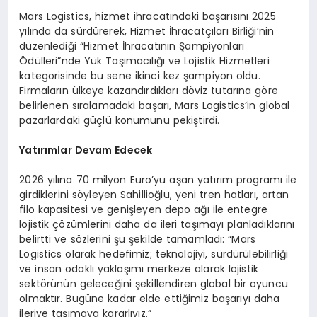
Mars Logistics, hizmet ihracatındaki başarısını 2025
yılında da sürdürerek, Hizmet İhracatçıları Birliği’nin
düzenlediği “Hizmet İhracatının Şampiyonları
Ödülleri”nde Yük Taşımacılığı ve Lojistik Hizmetleri
kategorisinde bu sene ikinci kez şampiyon oldu.
Firmaların ülkeye kazandırdıkları döviz tutarına göre
belirlenen sıralamadaki başarı, Mars Logistics’in global
pazarlardaki güçlü konumunu pekiştirdi.
Yatırımlar Devam Edecek
2026 yılına 70 milyon Euro’yu aşan yatırım programı ile
girdiklerini söyleyen Sahillioğlu, yeni tren hatları, artan
filo kapasitesi ve genişleyen depo ağı ile entegre
lojistik çözümlerini daha da ileri taşımayı planladıklarını
belirtti ve sözlerini şu şekilde tamamladı: “Mars
Logistics olarak hedefimiz; teknolojiyi, sürdürülebilirliği
ve insan odaklı yaklaşımı merkeze alarak lojistik
sektörünün geleceğini şekillendiren global bir oyuncu
olmaktır. Bugüne kadar elde ettiğimiz başarıyı daha
ileriye taşımaya kararlıyız.”