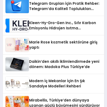
Telegram Grupları İçin Pratik Rehber:
Telegram’da Kaliteli Toplulukları
Bulmanın Önemi
Kleen-Hy-Dro-Gen Inc., Sıfır Karbon
Emisyonlu Hidrojen Isıtma
Teknolojisinde ISO ve TSSA
Düzenleyici Onaylarını Aldı
Marie Rose kozmetik sektörüne giriş
yaptı
Daikin’den akıllı iklimlendirmede yeni
dönem: Madoka Plus Türkiye’de
Modern İç Mekanlar İçin En Şık
Sandalye Modelleri Rehberi
Mirabellix, Türkiye’den dünyaya
uzanan güçlü büyümesini sürdürüyor