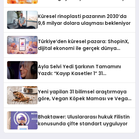
Küresel rinoplasti pazarının 2030’da
9,6 milyar dolara ulaşması bekleniyor
Türkiye’den küresel pazara: ShopinX,
dijital ekonomi ile gerçek dünya
alışverişini bir araya getirmeyi
hedefliyor
Ayla Selvi Yedi Şarkının Tamamını
Yazdı: “Kayıp Kasetler 1” 31
Temmuz’da Yayında
Yeni yapilan 31 bilimsel araştırmaya
göre, Vegan Köpek Maması ve Vegan
Kedi Mamasının İyi Sindirildiğini
Ortaya Koydu
Bhaktawer: Uluslararası hukuk Filistin
konusunda çifte standart uyguluyor