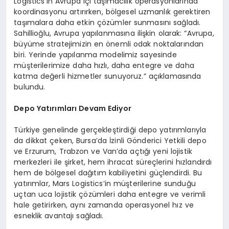
Logistics’in Avrupa içi taşımacılık operasyonlarında
koordinasyonu artırırken, bölgesel uzmanlık gerektiren
taşımalara daha etkin çözümler sunmasını sağladı.
Sahillioğlu, Avrupa yapılanmasına ilişkin olarak: “Avrupa,
büyüme stratejimizin en önemli odak noktalarından
biri. Yerinde yapılanma modelimiz sayesinde
müşterilerimize daha hızlı, daha entegre ve daha
katma değerli hizmetler sunuyoruz.” açıklamasında
bulundu.
Depo Yatırımları Devam Ediyor
Türkiye genelinde gerçekleştirdiği depo yatırımlarıyla
da dikkat çeken, Bursa’da İzinli Gönderici Yetkili depo
ve Erzurum, Trabzon ve Van’da açtığı yeni lojistik
merkezleri ile şirket, hem ihracat süreçlerini hızlandırdı
hem de bölgesel dağıtım kabiliyetini güçlendirdi. Bu
yatırımlar, Mars Logistics’in müşterilerine sunduğu
uçtan uca lojistik çözümleri daha entegre ve verimli
hale getirirken, aynı zamanda operasyonel hız ve
esneklik avantajı sağladı.