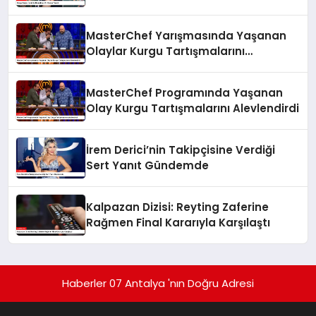
MasterChef Yarışmasında Yaşanan
Olaylar Kurgu Tartışmalarını
Alevlendirdi
MasterChef Programında Yaşanan
Olay Kurgu Tartışmalarını Alevlendirdi
İrem Derici’nin Takipçisine Verdiği
Sert Yanıt Gündemde
Kalpazan Dizisi: Reyting Zaferine
Rağmen Final Kararıyla Karşılaştı
Haberler 07 Antalya 'nın Doğru Adresi