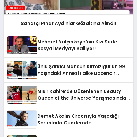
Sanatçı Pınar Aydınlar Gözaltına Alındı!
Mehmet Yalçınkaya’nın Kızı Sude
Sosyal Medyayı Sallıyor!
Ünlü Şarkıcı Mahsun Kırmızıgül’ün 99
Yaşındaki Annesi Faike Bazencir
Vefat Etti
Mısır Kahire’de Düzenlenen Beauty
Queen of the Universe Yarışmasında
Türkiye’yi Esra Nur Türker Temsil
Edecek
Demet Akalın Kiracısıyla Yaşadığı
Sorunlarla Gündemde