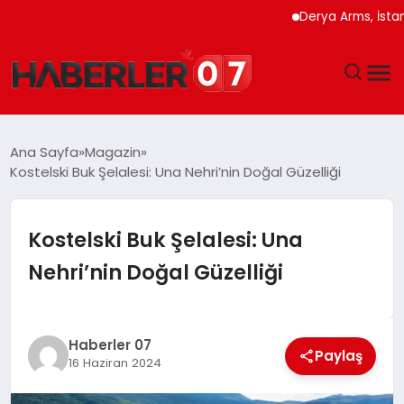
Derya Arms, İstanbul P
GÜNDEM
Ana Sayfa
Magazin
Kostelski Buk Şelalesi: Una Nehri’nin Doğal Güzelliği
EKONOMI
YAŞAM
Kostelski Buk Şelalesi: Una
Nehri’nin Doğal Güzelliği
SPOR
TEKNOLOJI
Haberler 07
Paylaş
16 Haziran 2024
EĞITIM