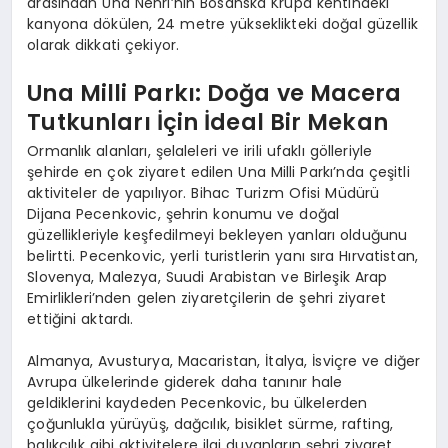
arasından Una Nehri’nin Bosanska Krupa kentindeki
kanyona dökülen, 24 metre yükseklikteki doğal güzellik
olarak dikkati çekiyor.
Una Milli Parkı: Doğa ve Macera
Tutkunları İçin İdeal Bir Mekan
Ormanlık alanları, şelaleleri ve irili ufaklı gölleriyle
şehirde en çok ziyaret edilen Una Milli Parkı’nda çeşitli
aktiviteler de yapılıyor. Bihac Turizm Ofisi Müdürü
Dijana Pecenkovic, şehrin konumu ve doğal
güzellikleriyle keşfedilmeyi bekleyen yanları olduğunu
belirtti. Pecenkovic, yerli turistlerin yanı sıra Hırvatistan,
Slovenya, Malezya, Suudi Arabistan ve Birleşik Arap
Emirlikleri’nden gelen ziyaretçilerin de şehri ziyaret
ettiğini aktardı.
Almanya, Avusturya, Macaristan, İtalya, İsviçre ve diğer
Avrupa ülkelerinde giderek daha tanınır hale
geldiklerini kaydeden Pecenkovic, bu ülkelerden
çoğunlukla yürüyüş, dağcılık, bisiklet sürme, rafting,
balıkçılık gibi aktivitelere ilgi duyanların şehri ziyaret