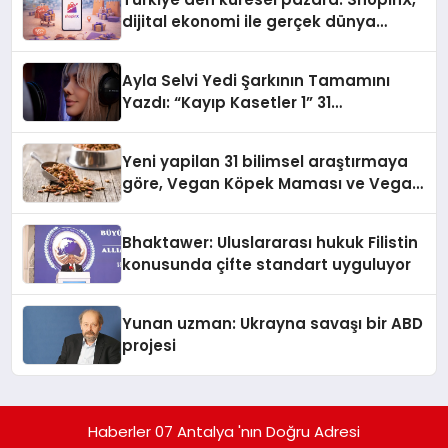
dijital ekonomi ile gerçek dünya
alışverişini bir araya getirmeyi
hedefliyor
Ayla Selvi Yedi Şarkının Tamamını
Yazdı: “Kayıp Kasetler 1” 31
Temmuz’da Yayında
Yeni yapilan 31 bilimsel araştırmaya
göre, Vegan Köpek Maması ve Vegan
Kedi Mamasının İyi Sindirildiğini
Ortaya Koydu
Bhaktawer: Uluslararası hukuk Filistin
konusunda çifte standart uyguluyor
Yunan uzman: Ukrayna savaşı bir ABD
projesi
Haberler 07 Antalya 'nın Doğru Adresi