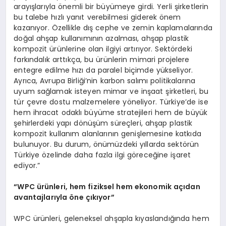
arayışlarıyla önemli bir büyümeye girdi. Yerli şirketlerin
bu talebe hızlı yanıt verebilmesi giderek önem
kazanıyor. Özellikle dış cephe ve zemin kaplamalarında
doğal ahşap kullanımının azalması, ahşap plastik
kompozit ürünlerine olan ilgiyi artırıyor. Sektördeki
farkındalık arttıkça, bu ürünlerin mimari projelere
entegre edilme hızı da paralel biçimde yükseliyor.
Ayrıca, Avrupa Birliği’nin karbon salımı politikalarına
uyum sağlamak isteyen mimar ve inşaat şirketleri, bu
tür çevre dostu malzemelere yöneliyor. Türkiye’de ise
hem ihracat odaklı büyüme stratejileri hem de büyük
şehirlerdeki yapı dönüşüm süreçleri, ahşap plastik
kompozit kullanım alanlarının genişlemesine katkıda
bulunuyor. Bu durum, önümüzdeki yıllarda sektörün
Türkiye özelinde daha fazla ilgi göreceğine işaret
ediyor.”
“
WPC ürünleri, hem fiziksel hem ekonomik açıdan
avantajlarıyla
öne çıkıyor”
WPC ürünleri, geleneksel ahşapla kıyaslandığında hem