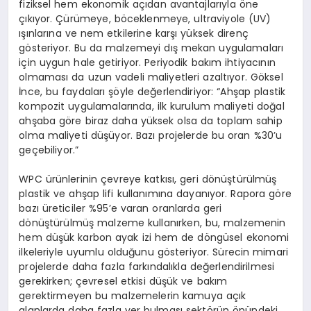
fiziksel hem ekonomik açıdan avantajlarıyla öne
çıkıyor. Çürümeye, böceklenmeye, ultraviyole (UV)
ışınlarına ve nem etkilerine karşı yüksek direnç
gösteriyor. Bu da malzemeyi dış mekan uygulamaları
için uygun hale getiriyor. Periyodik bakım ihtiyacının
olmaması da uzun vadeli maliyetleri azaltıyor. Göksel
İnce, bu faydaları şöyle değerlendiriyor: “Ahşap plastik
kompozit uygulamalarında, ilk kurulum maliyeti doğal
ahşaba göre biraz daha yüksek olsa da toplam sahip
olma maliyeti düşüyor. Bazı projelerde bu oran %30’u
geçebiliyor.”
WPC ürünlerinin çevreye katkısı, geri dönüştürülmüş
plastik ve ahşap lifi kullanımına dayanıyor. Rapora göre
bazı üreticiler %95’e varan oranlarda geri
dönüştürülmüş malzeme kullanırken, bu, malzemenin
hem düşük karbon ayak izi hem de döngüsel ekonomi
ilkeleriyle uyumlu olduğunu gösteriyor. Sürecin mimari
projelerde daha fazla farkındalıkla değerlendirilmesi
gerekirken; çevresel etkisi düşük ve bakım
gerektirmeyen bu malzemelerin kamuya açık
alanlarda daha fazla yer bulması sektörün önündeki