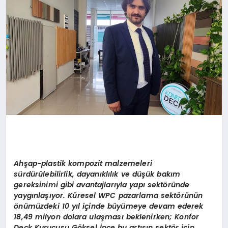
MAGAZIN
DIĞER
Ah
şap-plastik kompozit malzemeleri
sürdürülebilirlik, dayanıklılık ve düşük bakım
gereksinimi gibi avantajlarıyla yapı sekt
ö
ründe
yaygınlaşıyor. Küresel WPC pazarlama sekt
ö
rünün
ö
nümüzdeki 10
y
ıl içinde büyümeye devam ederek
18,49 milyon dolara ulaş
mas
ı beklenirken; K
onfor
Deck
Kurucusu G
ö
ksel İnce bu artışın sekt
ö
r için