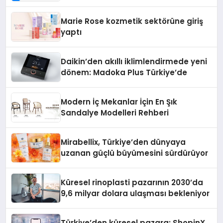
Teknolojisinde ISO ve TSSA
Düzenleyici Onaylarını Aldı
Marie Rose kozmetik sektörüne giriş
yaptı
Daikin’den akıllı iklimlendirmede yeni
dönem: Madoka Plus Türkiye’de
Modern İç Mekanlar İçin En Şık
Sandalye Modelleri Rehberi
Mirabellix, Türkiye’den dünyaya
uzanan güçlü büyümesini sürdürüyor
Küresel rinoplasti pazarının 2030’da
9,6 milyar dolara ulaşması bekleniyor
Türkiye’den küresel pazara: ShopinX,