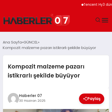
Tencent Hy3 dünya ge
GÜNDEM
Ana Sayfa
GÜNCEL
Kompozit malzeme pazarı istikrarlı şekilde büyüyor
EKONOMI
YAŞAM
Kompozit malzeme pazarı
istikrarlı şekilde büyüyor
SPOR
TEKNOLOJI
Haberler 07
Paylaş
30 Haziran 2025
EĞITIM