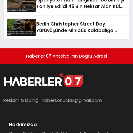
Tahliye Edildi 45 Bin Hektar Alan Kül
Oldu
Berlin Christopher Street Day
Yürüyüşünde Minibüs Kalabalığa
Daldı Bir Kişi Öldü Sekiz Ağır Yaralı
Haberler 07 Antalya 'nın Doğru Adresi
Reklam & İşbirliği:
habersonuclari@gmail.com
Hakkımızda