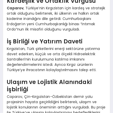
Kardeşlik ve Ortaklık Vurgusu
Caparov
, Türkiye’nin Kırgızistan için kardeş ve stratejik
ortak olduğunu belirterek, iki ülkenin ve halkın ortak
kaderine inandığını dile getirdi. Cumhurbaşkanı
Erdoğan’ın yeni Cumhurbaşkanlığı binası “Intımak
Ordo”nun ilk misafiri olduğunu vurguladı.
İş Birliği ve Yatırım Daveti
Kırgızistan, Türk şirketlerini enerji sektörüne yatırıma
davet ederken, küçük ve orta ölçekli Hidroelektrik
Santralleri’nin kurulumuna katılma imkanını
değerlendirmelerini istedi. Ayrıca Kırgız ürünlerin
Türkiye’ye ihracatının kolaylaştırılmasını talep etti.
Ulaşım ve Lojistik Alanındaki
İşbirliği
Caparov, Çin-Kırgızistan-Özbekistan demir yolu
projesinin hayata geçirildiğini belirterek, ulaşım ve
lojistik konularının öneminin arttığını vurguladı. Bu proje
ile Türkiye’ye ulaşımı kolaylaştırmayı hedeflediklerini