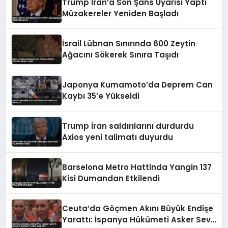
Trump İran’a Son Şans Uyarısı Yaptı
Müzakereler Yeniden Başladı
İsrail Lübnan Sınırında 600 Zeytin
Ağacını Sökerek Sınıra Taşıdı
Japonya Kumamoto’da Deprem Can
Kaybı 35’e Yükseldi
Trump İran saldırılarını durdurdu
Axios yeni talimatı duyurdu
Barselona Metro Hattinda Yangin 137
Kisi Dumandan Etkilendi
Ceuta’da Göçmen Akını Büyük Endişe
Yarattı: İspanya Hükümeti Asker Sevk