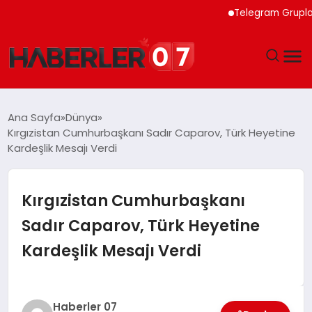
Telegram Grupları İçin
GÜNDEM
Ana Sayfa
Dünya
Kırgızistan Cumhurbaşkanı Sadır Caparov, Türk Heyetine
EKONOMI
Kardeşlik Mesajı Verdi
YAŞAM
Kırgızistan Cumhurbaşkanı
SPOR
Sadır Caparov, Türk Heyetine
Kardeşlik Mesajı Verdi
TEKNOLOJI
EĞITIM
Haberler 07