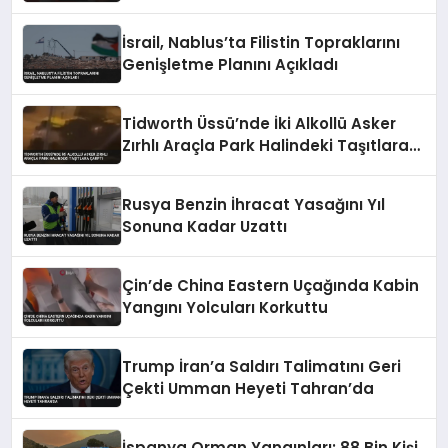
Etti
İsrail, Nablus’ta Filistin Topraklarını
Genişletme Planını Açıkladı
Tidworth Üssü’nde İki Alkollü Asker
Zırhlı Araçla Park Halindeki Taşıtlara
Çarptı
Rusya Benzin İhracat Yasağını Yıl
Sonuna Kadar Uzattı
Çin’de China Eastern Uçağında Kabin
Yangını Yolcuları Korkuttu
Trump İran’a Saldırı Talimatını Geri
Çekti Umman Heyeti Tahran’da
İspanya Orman Yangınları: 88 Bin Kişi