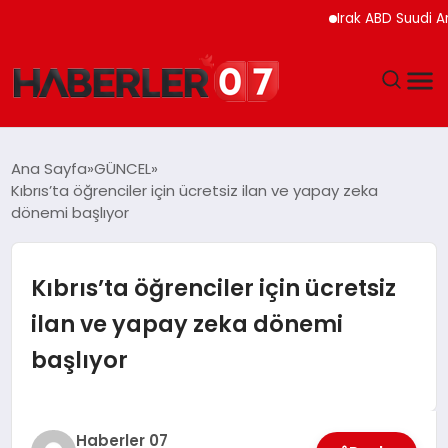
Irak ABD Suudi Arabistan
GÜNDEM
Ana Sayfa
GÜNCEL
Kıbrıs’ta öğrenciler için ücretsiz ilan ve yapay zeka
EKONOMI
dönemi başlıyor
YAŞAM
Kıbrıs’ta öğrenciler için ücretsiz
SPOR
ilan ve yapay zeka dönemi
başlıyor
TEKNOLOJI
EĞITIM
Haberler 07