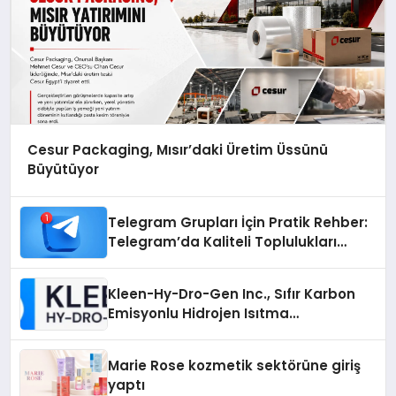
Cesur Packaging, Mısır’daki Üretim Üssünü
Büyütüyor
Telegram Grupları İçin Pratik Rehber:
Telegram’da Kaliteli Toplulukları
Bulmanın Önemi
Kleen-Hy-Dro-Gen Inc., Sıfır Karbon
Emisyonlu Hidrojen Isıtma
Teknolojisinde ISO ve TSSA
Düzenleyici Onaylarını Aldı
Marie Rose kozmetik sektörüne giriş
yaptı