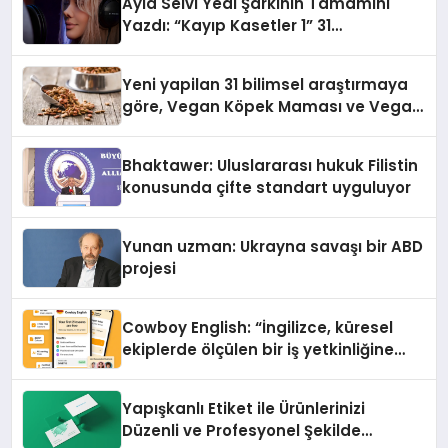
Ayla Selvi Yedi Şarkının Tamamını
Yazdı: “Kayıp Kasetler 1” 31
Temmuz’da Yayında
Yeni yapilan 31 bilimsel araştırmaya
göre, Vegan Köpek Maması ve Vegan
Kedi Mamasının İyi Sindirildiğini
Ortaya Koydu
Bhaktawer: Uluslararası hukuk Filistin
konusunda çifte standart uyguluyor
Yunan uzman: Ukrayna savaşı bir ABD
projesi
Cowboy English: “İngilizce, küresel
ekiplerde ölçülen bir iş yetkinliğine
dönüşüyor”
Yapışkanlı Etiket ile Ürünlerinizi
Düzenli ve Profesyonel Şekilde