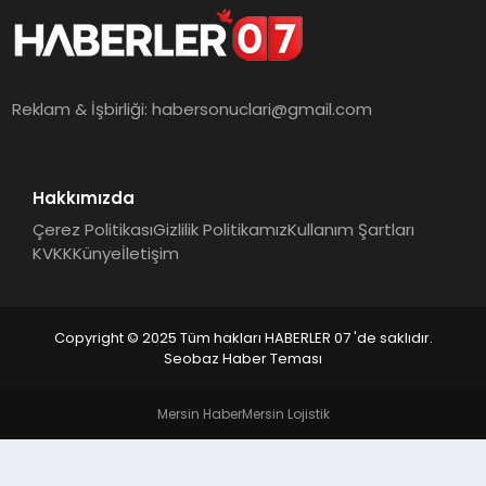
MAGAZIN
DIĞER
Reklam & İşbirliği:
habersonuclari@gmail.com
Hakkımızda
Çerez Politikası
Gizlilik Politikamız
Kullanım Şartları
KVKK
Künye
İletişim
Copyright © 2025 Tüm hakları HABERLER 07 'de saklıdır.
Seobaz Haber Teması
Mersin Haber
Mersin Lojistik