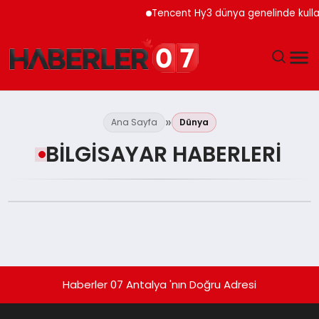
Tencent Hy3 dünya genelinde kulla
GÜNDEM
Ana Sayfa
Dünya
EKONOMI
BILGISAYAR HABERLERI
YAŞAM
SPOR
TEKNOLOJI
Haberler 07 Antalya 'nın Doğru Adresi
EĞITIM