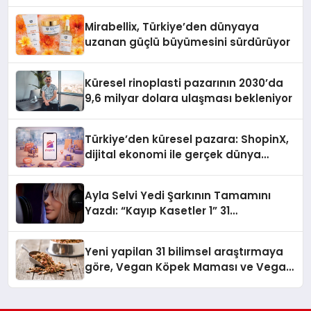
Mirabellix, Türkiye’den dünyaya
uzanan güçlü büyümesini sürdürüyor
Küresel rinoplasti pazarının 2030’da
9,6 milyar dolara ulaşması bekleniyor
Türkiye’den küresel pazara: ShopinX,
dijital ekonomi ile gerçek dünya
alışverişini bir araya getirmeyi
hedefliyor
Ayla Selvi Yedi Şarkının Tamamını
Yazdı: “Kayıp Kasetler 1” 31
Temmuz’da Yayında
Yeni yapilan 31 bilimsel araştırmaya
göre, Vegan Köpek Maması ve Vegan
Kedi Mamasının İyi Sindirildiğini
Ortaya Koydu