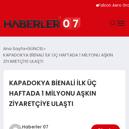
Falcon Aero Group, Havac
GÜNDEM
Ana Sayfa
GÜNCEL
KAPADOKYA BİENALİ İLK ÜÇ HAFTADA 1 MİLYONU AŞKIN
EKONOMI
ZİYARETÇİYE ULAŞTI
YAŞAM
KAPADOKYA BİENALİ İLK ÜÇ
SPOR
HAFTADA 1 MİLYONU AŞKIN
ZİYARETÇİYE ULAŞTI
TEKNOLOJI
EĞITIM
Haberler 07