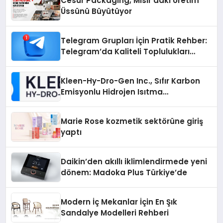
Cesur Packaging, Mısır’daki Üretim
Üssünü Büyütüyor
Telegram Grupları İçin Pratik Rehber:
Telegram’da Kaliteli Toplulukları
Bulmanın Önemi
Kleen-Hy-Dro-Gen Inc., Sıfır Karbon
Emisyonlu Hidrojen Isıtma
Teknolojisinde ISO ve TSSA
Düzenleyici Onaylarını Aldı
Marie Rose kozmetik sektörüne giriş
yaptı
Daikin’den akıllı iklimlendirmede yeni
dönem: Madoka Plus Türkiye’de
Modern İç Mekanlar İçin En Şık
Sandalye Modelleri Rehberi