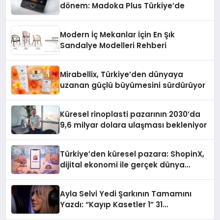
dönem: Madoka Plus Türkiye’de
Modern İç Mekanlar İçin En Şık
Sandalye Modelleri Rehberi
Mirabellix, Türkiye’den dünyaya
uzanan güçlü büyümesini sürdürüyor
Küresel rinoplasti pazarının 2030’da
9,6 milyar dolara ulaşması bekleniyor
Türkiye’den küresel pazara: ShopinX,
dijital ekonomi ile gerçek dünya
alışverişini bir araya getirmeyi
hedefliyor
Ayla Selvi Yedi Şarkının Tamamını
Yazdı: “Kayıp Kasetler 1” 31
Temmuz’da Yayında