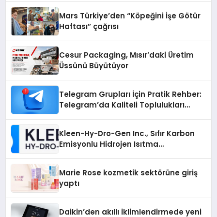
Mars Türkiye’den “Köpeğini İşe Götür
Haftası” çağrısı
Cesur Packaging, Mısır’daki Üretim
Üssünü Büyütüyor
Telegram Grupları İçin Pratik Rehber:
Telegram’da Kaliteli Toplulukları
Bulmanın Önemi
Kleen-Hy-Dro-Gen Inc., Sıfır Karbon
Emisyonlu Hidrojen Isıtma
Teknolojisinde ISO ve TSSA
Düzenleyici Onaylarını Aldı
Marie Rose kozmetik sektörüne giriş
yaptı
Daikin’den akıllı iklimlendirmede yeni