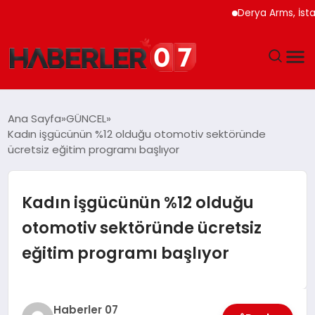
Derya Arms, İstanbul P
GÜNDEM
Ana Sayfa
GÜNCEL
Kadın işgücünün %12 olduğu otomotiv sektöründe
EKONOMI
ücretsiz eğitim programı başlıyor
YAŞAM
Kadın işgücünün %12 olduğu
SPOR
otomotiv sektöründe ücretsiz
eğitim programı başlıyor
TEKNOLOJI
EĞITIM
Haberler 07