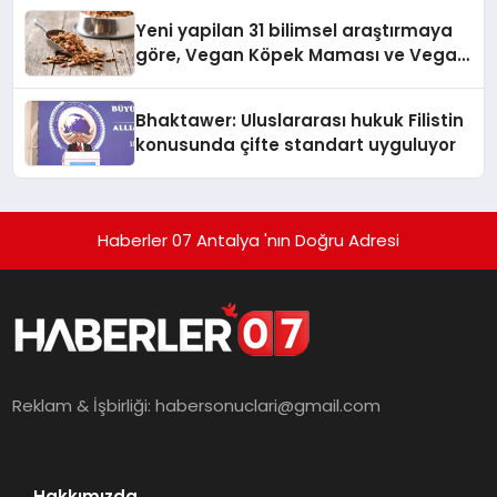
Yeni yapilan 31 bilimsel araştırmaya
göre, Vegan Köpek Maması ve Vegan
Kedi Mamasının İyi Sindirildiğini
Ortaya Koydu
Bhaktawer: Uluslararası hukuk Filistin
konusunda çifte standart uyguluyor
Haberler 07 Antalya 'nın Doğru Adresi
Reklam & İşbirliği:
habersonuclari@gmail.com
Hakkımızda