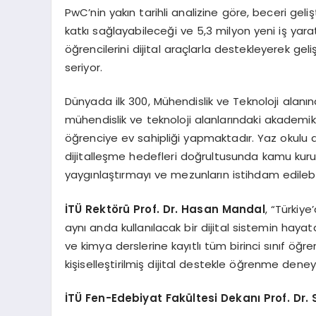
PwC’nin yakın tarihli analizine göre, beceri geliş
katkı sağlayabileceği ve 5,3 milyon yeni iş yarat
öğrencilerini dijital araçlarla destekleyerek ge
seriyor.
Dünyada ilk 300, Mühendislik ve Teknoloji alanınd
mühendislik ve teknoloji alanlarındaki akadem
öğrenciye ev sahipliği yapmaktadır. Yaz okulu d
dijitalleşme hedefleri doğrultusunda kamu kurum
yaygınlaştırmayı ve mezunların istihdam edilebili
İ
T
Ü
Rekt
ö
r
ü
Prof. Dr. Hasan Mandal
, “Türkiye
aynı anda kullanılacak bir dijital sistemin haya
ve kimya derslerine kayıtlı tüm birinci sınıf öğ
kişiselleştirilmiş dijital destekle öğrenme deney
İ
T
Ü
Fen-Edebiyat Fak
ü
ltesi Dekan
ı
Prof. Dr.