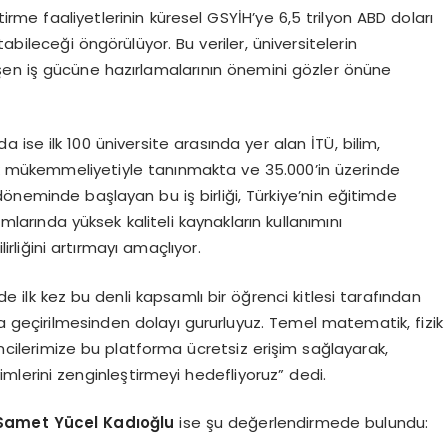
tirme faaliyetlerinin küresel GSYİH’ye 6,5 trilyon ABD doları
abileceği öngörülüyor. Bu veriler, üniversitelerin
lişen iş gücüne hazırlamalarının önemini gözler önüne
a ise ilk 100 üniversite arasında yer alan İTÜ, bilim,
ik mükemmeliyetiyle tanınmakta ve 35.000’in üzerinde
öneminde başlayan bu iş birliği, Türkiye’nin eğitimde
larında yüksek kaliteli kaynakların kullanımını
rliğini artırmayı amaçlıyor.
’de ilk kez bu denli kapsamlı bir öğrenci kitlesi tarafından
ta geçirilmesinden dolayı gururluyuz. Temel matematik, fizik
rencilerimize bu platforma ücretsiz erişim sağlayarak,
imlerini zenginleştirmeyi hedefliyoruz” dedi.
 Samet Y
ü
cel Kad
ı
o
ğ
lu
ise şu değerlendirmede bulundu: