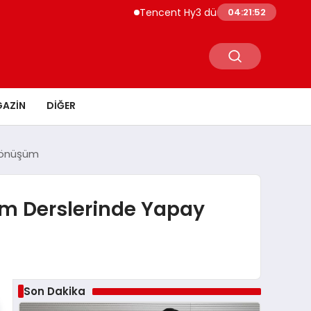
Tencent Hy3 dünya genelinde kullanıma sun
04:21:53
AZIN
DIĞER
 Dönüşüm
lim Derslerinde Yapay
Son Dakika