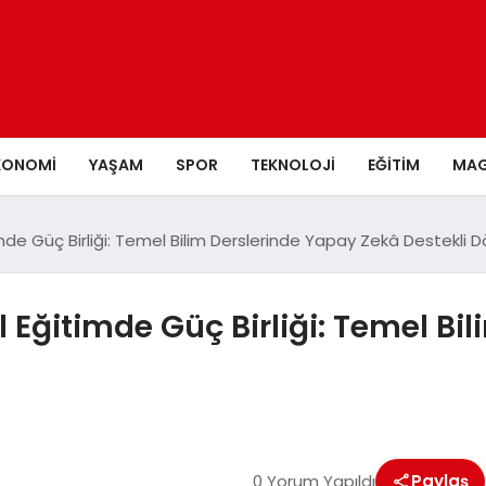
KONOMI
YAŞAM
SPOR
TEKNOLOJI
EĞITIM
MAG
imde Güç Birliği: Temel Bilim Derslerinde Yapay Zekâ Destekli
l Eğitimde Güç Birliği: Temel Bi
0 Yorum Yapıldı
Paylaş