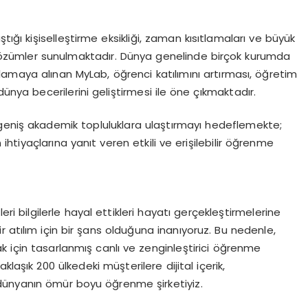
tığı kişiselleştirme eksikliği, zaman kısıtlamaları ve büyük
i çözümler sunulmaktadır. Dünya genelinde birçok kurumda
lamaya alınan MyLab, öğrenci katılımını artırması, öğretim
dünya becerilerini geliştirmesi ile öne çıkmaktadır.
geniş akademik topluluklara ulaştırmayı hedeflemekte;
ihtiyaçlarına yanıt veren etkili ve erişilebilir öğrenme
ri bilgilerle hayal ettikleri hayatı gerçekleştirmelerine
ir atılım için bir şans olduğuna inanıyoruz. Bu nedenle,
k için tasarlanmış canlı ve zenginleştirici öğrenme
laşık 200 ülkedeki müşterilere dijital içerik,
, dünyanın ömür boyu öğrenme şirketiyiz.