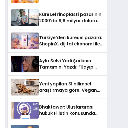
büyümesini sürdürüyor
Küresel rinoplasti pazarının
2030’da 9,6 milyar dolara
ulaşması bekleniyor
Türkiye’den küresel pazara:
ShopinX, dijital ekonomi ile
gerçek dünya alışverişini bir
araya getirmeyi hedefliyor
Ayla Selvi Yedi Şarkının
Tamamını Yazdı: “Kayıp
Kasetler 1” 31 Temmuz’da
Yayında
Yeni yapilan 31 bilimsel
araştırmaya göre, Vegan
Köpek Maması ve Vegan
Kedi Mamasının İyi
Bhaktawer: Uluslararası
Sindirildiğini Ortaya Koydu
hukuk Filistin konusunda
çifte standart uyguluyor