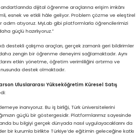
tandartlarında dijital öğrenme araçlarına erişim imkânı
li, esnek ve etkili hâle geliyor. Problem çözme ve eleştirel
 adım atıyoruz. MyLab gibi platformlarla öğrencilerimizi
ha güçlü hazırlıyoruz.”
â destekli çalışma araçları, gerçek zamanlı geri bildirimler
arak daha zengin bir öğrenme deneyimi sağlamaktadır. Aynı
rını etkin yönetme, öğretim verimliliğini artırma ve
konusunda destek olmaktadır.
arson Uluslararas
ı Yü
ksek
öğ
retim K
ü
resel Sat
ış
di:
emeye inanıyoruz. Bu iş birliği, Türk üniversitelerini
ığımızın güçlü bir göstergesidir. Platformlarımız sayesinde
amanda bu bilgiyi gerçek dünyada nasıl uygulayacaklarını da
ider bir kurumla birlikte Türkiye’de eğitimin geleceğine katkı