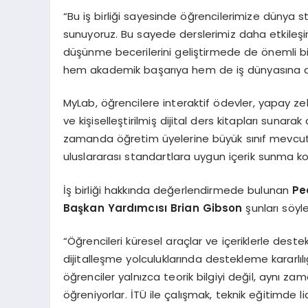
“Bu iş birliği sayesinde öğrencilerimize dünya s
sunuyoruz. Bu sayede derslerimiz daha etkileşim
düşünme becerilerini geliştirmede de önemli bir
hem akademik başarıya hem de iş dünyasına da
MyLab, öğrencilere interaktif ödevler, yapay zek
ve kişiselleştirilmiş dijital ders kitapları sun
zamanda öğretim üyelerine büyük sınıf mevcutla
uluslararası standartlara uygun içerik sunma 
İş birliği hakkında değerlendirmede bulunan
Pe
Ba
ş
kan Yard
ı
mc
ı
s
ı
Brian Gibson
şunları söyle
“Öğrencileri küresel araçlar ve içeriklerle destekl
dijitalleşme yolculuklarında destekleme kararlıl
öğrenciler yalnızca teorik bilgiyi değil, aynı z
öğreniyorlar. İTÜ ile çalışmak, teknik eğitimde l