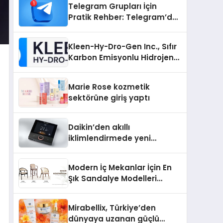
Telegram Grupları İçin
Pratik Rehber: Telegram’da
Kaliteli Toplulukları
Bulmanın Önemi
Kleen-Hy-Dro-Gen Inc., Sıfır
Karbon Emisyonlu Hidrojen
Isıtma Teknolojisinde ISO ve
TSSA Düzenleyici Onaylarını
Marie Rose kozmetik
Aldı
sektörüne giriş yaptı
Daikin’den akıllı
iklimlendirmede yeni
dönem: Madoka Plus
Türkiye’de
Modern İç Mekanlar İçin En
Şık Sandalye Modelleri
Rehberi
Mirabellix, Türkiye’den
dünyaya uzanan güçlü