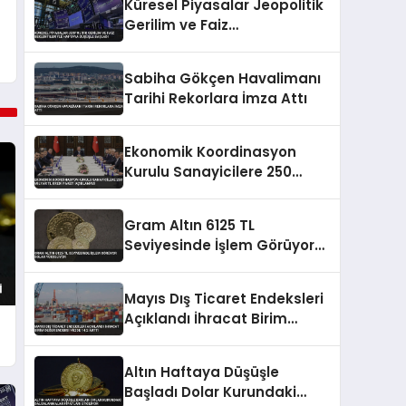
Küresel Piyasalar Jeopolitik
Gerilim ve Faiz
Beklentileriyle Haftaya
Düşüşle Başladı
Sabiha Gökçen Havalimanı
Tarihi Rekorlara İmza Attı
Ekonomik Koordinasyon
Kurulu Sanayicilere 250
Milyar TL Kredi Paketi
Açıklaması
Gram Altın 6125 TL
Seviyesinde İşlem Görüyor
Dolar Yükseliyor
Mayıs Dış Ticaret Endeksleri
Açıklandı İhracat Birim
Değer Endeksi Yüzde 14,2
Arttı
Altın Haftaya Düşüşle
Başladı Dolar Kurundaki