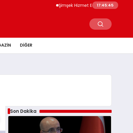
Şimşek Hizmet Enflasyonunda Katılık Azalıy
17:45:46
AZIN
DIĞER
Son Dakika