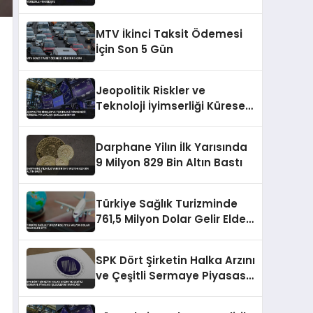
Yükselişte
MTV İkinci Taksit Ödemesi
İçin Son 5 Gün
Jeopolitik Riskler ve
Teknoloji İyimserliği Küresel
Piyasaları Şekillendiriyor
Darphane Yilın İlk Yarısında
9 Milyon 829 Bin Altın Bastı
Türkiye Sağlık Turizminde
761,5 Milyon Dolar Gelir Elde
Etti
SPK Dört Şirketin Halka Arzını
ve Çeşitli Sermaye Piyasası
İşlemlerini Onayladı