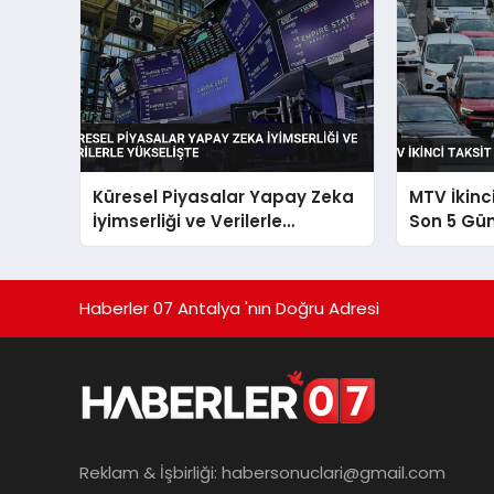
Küresel Piyasalar Yapay Zeka
MTV İkinc
İyimserliği ve Verilerle
Son 5 Gü
Yükselişte
Haberler 07 Antalya 'nın Doğru Adresi
Reklam & İşbirliği:
habersonuclari@gmail.com