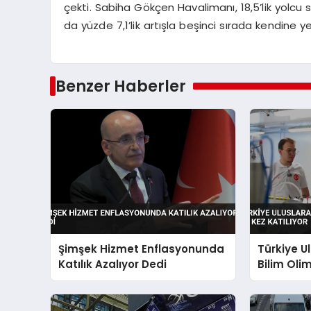
çekti. Sabiha Gökçen Havalimanı, 18,5’lik yolcu sa
da yüzde 7,1’lik artışla beşinci sırada kendine y
Benzer Haberler
Şimşek Hizmet Enflasyonunda
Türkiye U
Katılık Azalıyor Dedi
Bilim Olim
Katılıyor