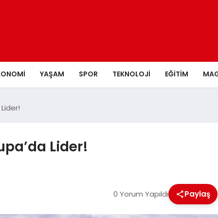
KONOMI
YAŞAM
SPOR
TEKNOLOJI
EĞITIM
MAG
Lider!
upa’da Lider!
0 Yorum Yapıldı
Paylaş