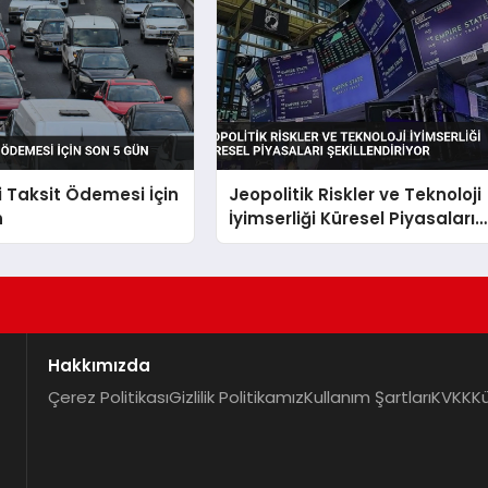
i Taksit Ödemesi İçin
Jeopolitik Riskler ve Teknoloji
n
İyimserliği Küresel Piyasaları
Şekillendiriyor
Hakkımızda
Çerez Politikası
Gizlilik Politikamız
Kullanım Şartları
KVKK
K