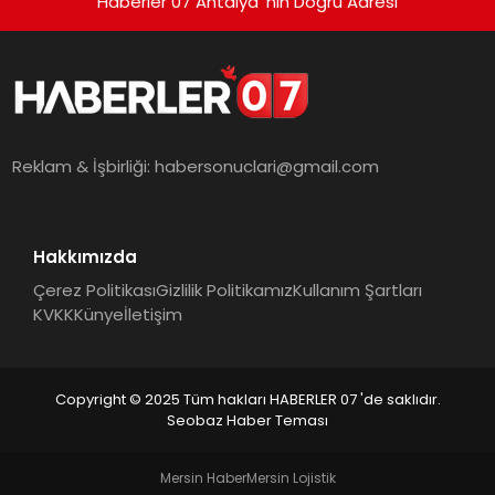
Haberler 07 Antalya 'nın Doğru Adresi
Reklam & İşbirliği:
habersonuclari@gmail.com
Hakkımızda
Çerez Politikası
Gizlilik Politikamız
Kullanım Şartları
KVKK
Künye
İletişim
Copyright © 2025 Tüm hakları HABERLER 07 'de saklıdır.
Seobaz Haber Teması
Mersin Haber
Mersin Lojistik