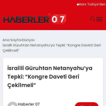
Mars Türkiye’den “Köpeğ
GÜNDEM
Ana Sayfa
Dünya
İsrailli Güruhtan Netanyahu’ya Tepki: “Kongre Daveti Geri
EKONOMI
Çekilmeli”
YAŞAM
İsrailli Güruhtan Netanyahu’ya
SPOR
Tepki: “Kongre Daveti Geri
Çekilmeli”
TEKNOLOJI
EĞITIM
Haberler 07