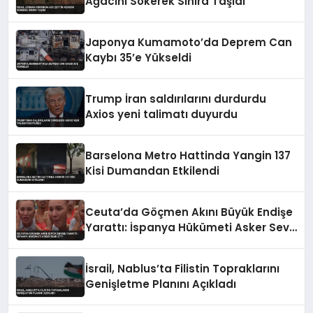
Ağacını Sökerek Sınıra Taşıdı
Japonya Kumamoto’da Deprem Can
Kaybı 35’e Yükseldi
Trump İran saldırılarını durdurdu
Axios yeni talimatı duyurdu
Barselona Metro Hattinda Yangin 137
Kisi Dumandan Etkilendi
Ceuta’da Göçmen Akını Büyük Endişe
Yarattı: İspanya Hükümeti Asker Sevk
Etti
İsrail, Nablus’ta Filistin Topraklarını
Genişletme Planını Açıkladı