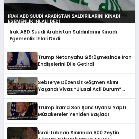
Irak ABD Suudi Arabistan Saldırılarını Kınadı
Egemenlik İhlali Dedi
Trump Netanyahu Görüşmesinde İran
Endişelerini Dile Getirdi
Sebte’ye Düzensiz Göçmen Akını
Yaşandı Vivas “Ulusal Acil Durum”
Çağrısı Yaptı İspanya Harekete Geçti
Trump İran’a Son Şans Uyarısı Yaptı
Müzakereler Yeniden Başladı
İsrail Lübnan Sınırında 600 Zeytin