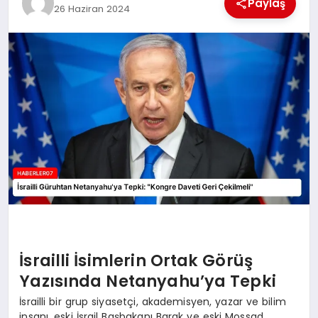
Paylaş
26 Haziran 2024
MAGAZIN
DIĞER
İsrailli İsimlerin Ortak Görüş
Yazısında Netanyahu’ya Tepki
İsrailli bir grup siyasetçi, akademisyen, yazar ve bilim
insanı, eski İsrail Başbakanı Barak ve eski Mossad