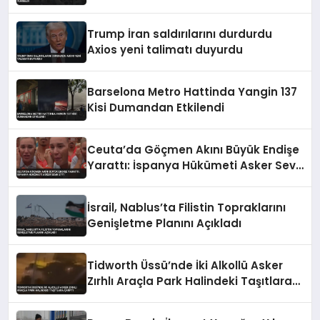
Trump İran saldırılarını durdurdu
Axios yeni talimatı duyurdu
Barselona Metro Hattinda Yangin 137
Kisi Dumandan Etkilendi
Ceuta’da Göçmen Akını Büyük Endişe
Yarattı: İspanya Hükümeti Asker Sevk
Etti
İsrail, Nablus’ta Filistin Topraklarını
Genişletme Planını Açıkladı
Tidworth Üssü’nde İki Alkollü Asker
Zırhlı Araçla Park Halindeki Taşıtlara
Çarptı