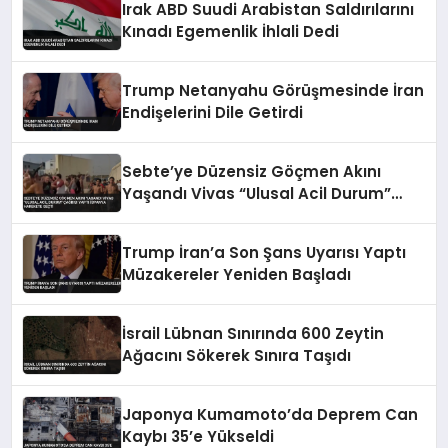
Irak ABD Suudi Arabistan Saldırılarını
Kınadı Egemenlik İhlali Dedi
Trump Netanyahu Görüşmesinde İran
Endişelerini Dile Getirdi
Sebte’ye Düzensiz Göçmen Akını
Yaşandı Vivas “Ulusal Acil Durum”
Çağrısı Yaptı İspanya Harekete Geçti
Trump İran’a Son Şans Uyarısı Yaptı
Müzakereler Yeniden Başladı
İsrail Lübnan Sınırında 600 Zeytin
Ağacını Sökerek Sınıra Taşıdı
Japonya Kumamoto’da Deprem Can
Kaybı 35’e Yükseldi