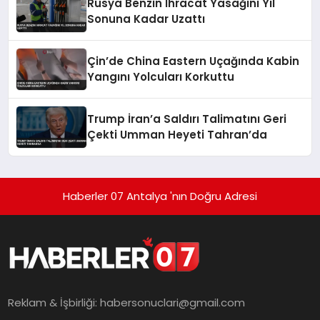
Rusya Benzin İhracat Yasağını Yıl
Sonuna Kadar Uzattı
Çin’de China Eastern Uçağında Kabin
Yangını Yolcuları Korkuttu
Trump İran’a Saldırı Talimatını Geri
Çekti Umman Heyeti Tahran’da
Haberler 07 Antalya 'nın Doğru Adresi
Reklam & İşbirliği:
habersonuclari@gmail.com