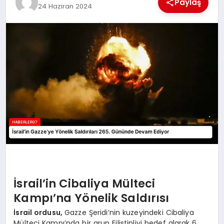
Paylaş
24 Haziran 2024
MAGAZIN
DIĞER
İsrail’in Cibaliya Mülteci
Kampı’na Yönelik Saldırısı
İsrail ordusu,
Gazze Şeridi’nin kuzeyindeki Cibaliya
Mülteci Kampı’nda bir grup Filistinliyi hedef alarak 6