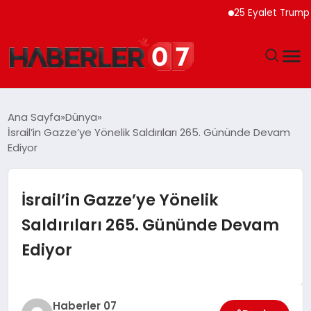
25 Eyalet Trump Yöneti
GÜNDEM
Ana Sayfa
Dünya
İsrail’in Gazze’ye Yönelik Saldırıları 265. Gününde Devam
EKONOMI
Ediyor
YAŞAM
İsrail’in Gazze’ye Yönelik
SPOR
Saldırıları 265. Gününde Devam
Ediyor
TEKNOLOJI
EĞITIM
Haberler 07