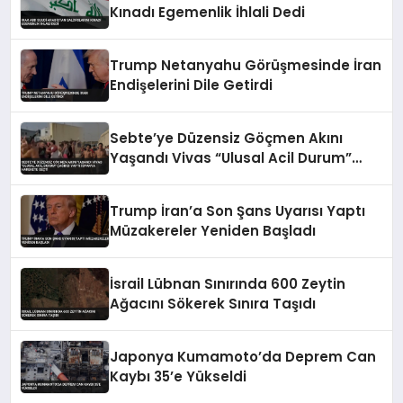
Kınadı Egemenlik İhlali Dedi
Trump Netanyahu Görüşmesinde İran
Endişelerini Dile Getirdi
Sebte’ye Düzensiz Göçmen Akını
Yaşandı Vivas “Ulusal Acil Durum”
Çağrısı Yaptı İspanya Harekete Geçti
Trump İran’a Son Şans Uyarısı Yaptı
Müzakereler Yeniden Başladı
İsrail Lübnan Sınırında 600 Zeytin
Ağacını Sökerek Sınıra Taşıdı
Japonya Kumamoto’da Deprem Can
Kaybı 35’e Yükseldi