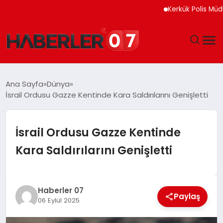
Kerkük Polis Müdürlüğü 
GÜNDEM
Ana Sayfa
Dünya
İsrail Ordusu Gazze Kentinde Kara Saldırılarını Genişletti
EKONOMI
YAŞAM
İsrail Ordusu Gazze Kentinde
Kara Saldırılarını Genişletti
SPOR
TEKNOLOJI
Haberler 07
Paylaş
06 Eylül 2025
EĞITIM