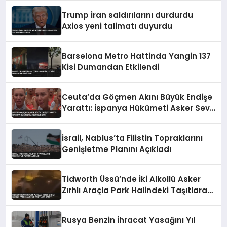
Trump İran saldırılarını durdurdu
Axios yeni talimatı duyurdu
Barselona Metro Hattinda Yangin 137
Kisi Dumandan Etkilendi
Ceuta’da Göçmen Akını Büyük Endişe
Yarattı: İspanya Hükümeti Asker Sevk
Etti
İsrail, Nablus’ta Filistin Topraklarını
Genişletme Planını Açıkladı
Tidworth Üssü’nde İki Alkollü Asker
Zırhlı Araçla Park Halindeki Taşıtlara
Çarptı
Rusya Benzin İhracat Yasağını Yıl