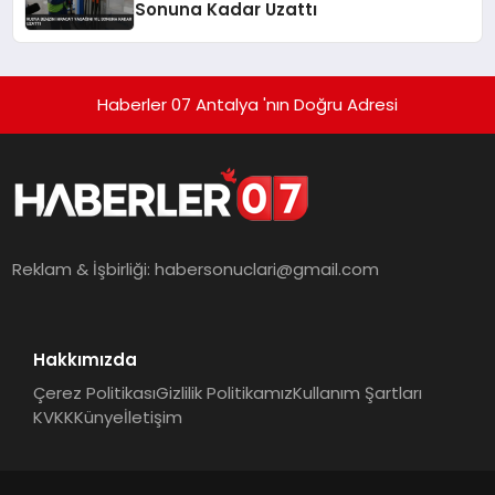
Sonuna Kadar Uzattı
Haberler 07 Antalya 'nın Doğru Adresi
Reklam & İşbirliği:
habersonuclari@gmail.com
Hakkımızda
Çerez Politikası
Gizlilik Politikamız
Kullanım Şartları
KVKK
Künye
İletişim