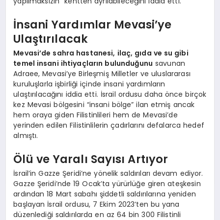
yapılmaksızın” kentten ayrılabileceğini iddia etti.
İnsani Yardımlar Mevasi’ye
Ulaştırılacak
Mevasi’de sahra hastanesi, ilaç, gıda ve su gibi
temel insani ihtiyaçların bulunduğunu
savunan
Adraee, Mevasi’ye Birleşmiş Milletler ve uluslararası
kuruluşlarla işbirliği içinde insani yardımların
ulaştırılacağını iddia etti. İsrail ordusu daha önce birçok
kez Mevasi bölgesini “insani bölge” ilan etmiş ancak
hem oraya giden Filistinlileri hem de Mevasi’de
yerinden edilen Filistinlilerin çadırlarını defalarca hedef
almıştı.
Ölü ve Yaralı Sayısı Artıyor
İsrail’in Gazze Şeridi’ne yönelik saldırıları devam ediyor.
Gazze Şeridi’nde 19 Ocak’ta yürürlüğe giren ateşkesin
ardından 18 Mart sabahı şiddetli saldırılarına yeniden
başlayan İsrail ordusu, 7 Ekim 2023’ten bu yana
düzenlediği saldırılarda en az 64 bin 300 Filistinli