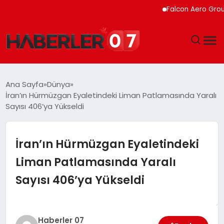
Falcon Aero Group, Ha
GÜNDEM
Ana Sayfa
Dünya
İran’ın Hürmüzgan Eyaletindeki Liman Patlamasında Yaralı
EKONOMI
Sayısı 406’ya Yükseldi
YAŞAM
İran’ın Hürmüzgan Eyaletindeki
SPOR
Liman Patlamasında Yaralı
Sayısı 406’ya Yükseldi
TEKNOLOJI
EĞITIM
Haberler 07