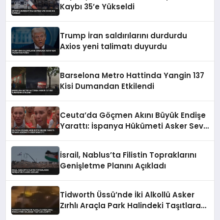
Kaybı 35’e Yükseldi
Trump İran saldırılarını durdurdu
Axios yeni talimatı duyurdu
Barselona Metro Hattinda Yangin 137
Kisi Dumandan Etkilendi
Ceuta’da Göçmen Akını Büyük Endişe
Yarattı: İspanya Hükümeti Asker Sevk
Etti
İsrail, Nablus’ta Filistin Topraklarını
Genişletme Planını Açıkladı
Tidworth Üssü’nde İki Alkollü Asker
Zırhlı Araçla Park Halindeki Taşıtlara
Çarptı