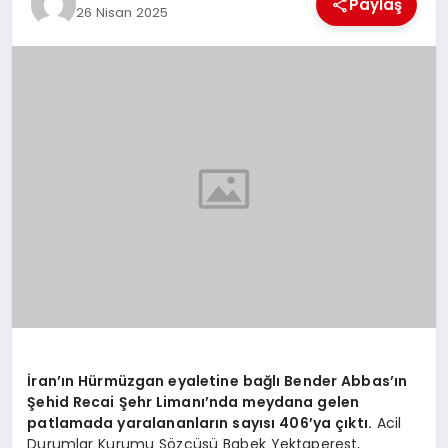
Paylaş
26 Nisan 2025
MAGAZIN
DIĞER
İran’ın Hürmüzgan eyaletine bağlı Bender Abbas’ın
Şehid Recai Şehr Limanı’nda meydana gelen
patlamada yaralananların sayısı 406’ya çıktı.
Acil
Durumlar Kurumu Sözcüsü Babek Yektaperest,