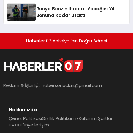
Rusya Benzin İhracat Yasağını Yıl
Sonuna Kadar Uzattı
Haberler 07 Antalya 'nın Doğru Adresi
Reklam & İşbirliği:
habersonuclari@gmail.com
Hakkımızda
Çerez Politikası
Gizlilik Politikamız
Kullanım Şartları
KVKK
Künye
İletişim