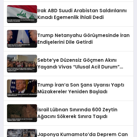
Irak ABD Suudi Arabistan Saldırılarını
Kınadı Egemenlik İhlali Dedi
Trump Netanyahu Görüşmesinde İran
Endişelerini Dile Getirdi
Sebte’ye Düzensiz Göçmen Akını
Yaşandı Vivas “Ulusal Acil Durum”
Çağrısı Yaptı İspanya Harekete Geçti
Trump İran’a Son Şans Uyarısı Yaptı
Müzakereler Yeniden Başladı
İsrail Lübnan Sınırında 600 Zeytin
Ağacını Sökerek Sınıra Taşıdı
Japonya Kumamoto’da Deprem Can