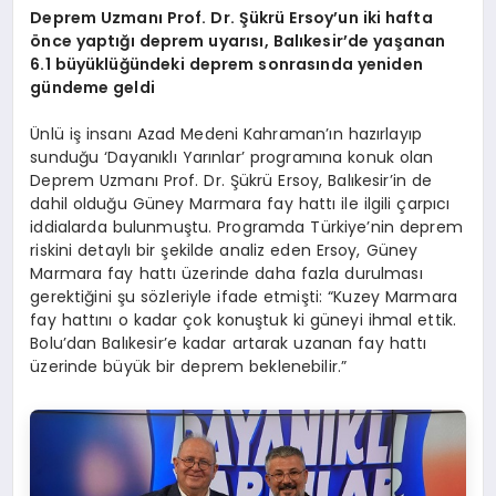
Deprem Uzmanı Prof. Dr. Şükrü Ersoy
’
un iki hafta
ö
nce yaptığı deprem uyarısı, Balıkesir
’
de yaşanan
6.1 büyüklüğündeki deprem sonrasında yeniden
gündeme geldi
Ünlü iş insanı Azad Medeni Kahraman’ın hazırlayıp
sunduğu ‘Dayanıklı Yarınlar’ programına konuk olan
Deprem Uzmanı Prof. Dr. Şükrü Ersoy, Balıkesir’in de
dahil olduğu Güney Marmara fay hattı ile ilgili çarpıcı
iddialarda bulunmuştu. Programda Türkiye’nin deprem
riskini detaylı bir şekilde analiz eden Ersoy, Güney
Marmara fay hattı üzerinde daha fazla durulması
gerektiğini şu sözleriyle ifade etmişti: “Kuzey Marmara
fay hattını o kadar çok konuştuk ki güneyi ihmal ettik.
Bolu’dan Balıkesir’e kadar artarak uzanan fay hattı
üzerinde büyük bir deprem beklenebilir.”