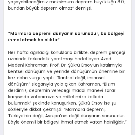
yaşayabileceğimiz maksimum deprem büyüklüğü 8.0,
bundan büyük deprem olmaz” demişti.
“
Marmara depremi dünyanın sorunudur, bu b
ö
lgeyi
ihmal etmek hainliktir”
Her hafta ağırladığı konuklarla birlikte, deprem gerçeği
üzerinde farkındalık yaratmayı hedefleyen Azad
Medeni Kahraman, Prof. Dr. Şükrü Ersoy’un katılımıyla
kentsel dönüşüm ve yerinde dönüşümün önemine bir
kez daha vurgu yaptı. “Rantsal değil, insansal
dönüşüm” sloganıyla yola çıkan Kahraman, “Bizim
derdimiz, depremin vereceği maddi manevi zarar
karşısında vatanımıza ve milletimize katkıda
bulunmak” şeklinde konuşurken, Şükrü Ersoy ise şu
sözleriyle dikkat çekmişti: “Marmara depremi,
Türkiye’nin değil, Avrupa’nın değil dünyanın sorunudur.
Böyle önemli bir bölgeyi ihmal etmek vatan hainliğidir.”