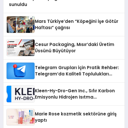
sunuldu
Mars Türkiye’den “Köpeğini İşe Götür
Haftası” çağrısı
Cesur Packaging, Mısır’daki Üretim
Üssünü Büyütüyor
Telegram Grupları İçin Pratik Rehber:
Telegram’da Kaliteli Toplulukları
Bulmanın Önemi
Kleen-Hy-Dro-Gen Inc., Sıfır Karbon
Emisyonlu Hidrojen Isıtma
Teknolojisinde ISO ve TSSA
Düzenleyici Onaylarını Aldı
Marie Rose kozmetik sektörüne giriş
yaptı