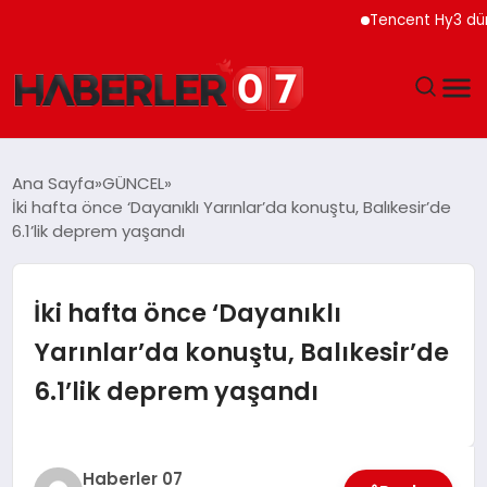
Tencent Hy3 dünya ge
GÜNDEM
Ana Sayfa
GÜNCEL
İki hafta önce ‘Dayanıklı Yarınlar’da konuştu, Balıkesir’de
EKONOMI
6.1’lik deprem yaşandı
YAŞAM
İki hafta önce ‘Dayanıklı
SPOR
Yarınlar’da konuştu, Balıkesir’de
6.1’lik deprem yaşandı
TEKNOLOJI
EĞITIM
Haberler 07