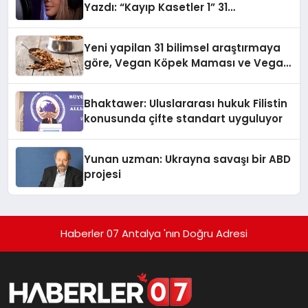
Yazdı: “Kayıp Kasetler 1” 31
Temmuz’da Yayında
Yeni yapilan 31 bilimsel araştırmaya
göre, Vegan Köpek Maması ve Vegan
Kedi Mamasının İyi Sindirildiğini
Ortaya Koydu
Bhaktawer: Uluslararası hukuk Filistin
konusunda çifte standart uyguluyor
Yunan uzman: Ukrayna savaşı bir ABD
projesi
Haberler 07 Antalya 'nın Doğru Adresi