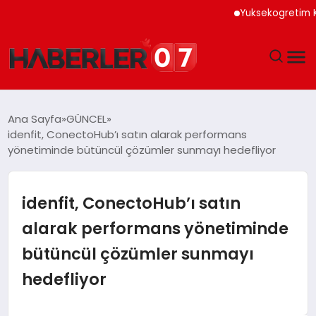
Yuksekogretim Kurumu Di
GÜNDEM
Ana Sayfa
GÜNCEL
idenfit, ConectoHub’ı satın alarak performans
EKONOMI
yönetiminde bütüncül çözümler sunmayı hedefliyor
YAŞAM
idenfit, ConectoHub’ı satın
SPOR
alarak performans yönetiminde
bütüncül çözümler sunmayı
TEKNOLOJI
hedefliyor
EĞITIM