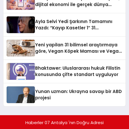
dijital ekonomi ile gerçek dünya
alışverişini bir araya getirmeyi
hedefliyor
Ayla Selvi Yedi Şarkının Tamamını
Yazdı: “Kayıp Kasetler 1” 31
Temmuz’da Yayında
Yeni yapilan 31 bilimsel araştırmaya
göre, Vegan Köpek Maması ve Vegan
Kedi Mamasının İyi Sindirildiğini
Ortaya Koydu
Bhaktawer: Uluslararası hukuk Filistin
konusunda çifte standart uyguluyor
Yunan uzman: Ukrayna savaşı bir ABD
projesi
Haberler 07 Antalya 'nın Doğru Adresi