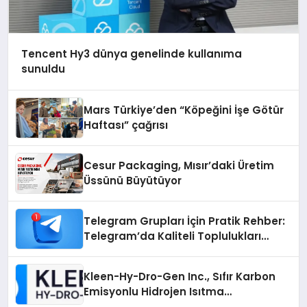
Tencent Hy3 dünya genelinde kullanıma
sunuldu
Mars Türkiye’den “Köpeğini İşe Götür
Haftası” çağrısı
Cesur Packaging, Mısır’daki Üretim
Üssünü Büyütüyor
Telegram Grupları İçin Pratik Rehber:
Telegram’da Kaliteli Toplulukları
Bulmanın Önemi
Kleen-Hy-Dro-Gen Inc., Sıfır Karbon
Emisyonlu Hidrojen Isıtma
Teknolojisinde ISO ve TSSA