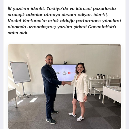
İK yazılımı
idenfit, T
ürkiye
’
de ve küresel pazarlarda
stratejik adımlar atmaya devam ediyor. idenfit,
Vestel V
entures
’ın ortak olduğ
u p
erformans y
ö
netimi
alanında uzmanlaşmış yazılım şirketi
ConectoHub
’ı
satı
n ald
ı.