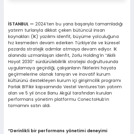
İSTANBUL
—
2024’ten bu yana başarıyla tamamladığı
yatırım turlarıyla dikkat çeken bütüncül insan
kaynakları (İK) yazılımı idenfit, büyüme yolculuğuna
hız kesmeden devam ederken Türkiye’de ve küresel
pazarda stratejik adımlar atmaya devam ediyor. İK
alanında uzmanlaşan idenfit, Zorlu Holding’in “Akıllı
Hayat 2030” sürdürülebilirlik stratejisi doğrultusunda
uygulamaya geçirdiği, çalışanların fikirlerini hayata
geçirmelerine olanak tanıyan ve inovatif kurum
kültürünü destekleyen kurum içi girişimcilik programı
Parlak Bi’Fikir kapsamında Vestel Ventures’tan yatırım
alan ve 5 yıl önce Banu Akgül tarafından kurulan
performans yönetim platformu ConectoHub’ın
tamamını satın aldı.
“
Derinlikli bir performans y
ö
netimi deneyimi