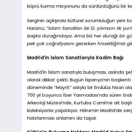
köprü kurma misyonunu da sürdürdüğünü bir ke
Serginin açılışında kültürel sorumluluğun yeni 
Hanönü, “
İslam Sanatları ile 12. yılımızın ilk y
başka durağındayız. Ama biz her durağı bir gö
pek çok coğrafyasını gezerken hissettiğimiz gi
Madrid’in İslam Sanatlarıyla Kadim Bağı
Madrid’in İslam sanatıyla buluşması, aslında şeh
olarak dikkat çekti. Bugün İspanya’nın başkenti
döneminde “Mayrit” adıyla bir Endülüs hisarı ola
700 yıl boyunca İber Yarımadası’nda süren Endül
Arkeoloji Müzesi’nde, Kurtuba Camii’ne ait başl
koleksiyonla yaşatılıyor. Hâne’nin Madrid’de ser
hatırlanması anlamını da taşıdı.