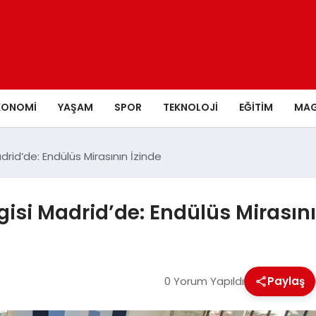
KONOMI
YAŞAM
SPOR
TEKNOLOJI
EĞITIM
MAG
rid’de: Endülüs Mirasının İzinde
gisi Madrid’de: Endülüs Mirasını
0 Yorum Yapıldı
Paylaş