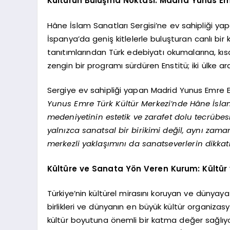
Kültürün Buluşma Noktası: Madrid Yunus Em
Hâne İslam Sanatları Sergisi’ne ev sahipliği ya
İspanya’da geniş kitlelerle buluşturan canlı bir 
tanıtımlarından Türk edebiyatı okumalarına, kısa 
zengin bir programı sürdüren Enstitü; iki ülke a
Sergiye ev sahipliği yapan Madrid Yunus Emre
Yunus Emre Türk Kültür Merkezi’nde Hâne İslam 
medeniyetinin estetik ve zarafet dolu tecrübes
yalnızca sanatsal bir birikimi değil, aynı zam
merkezli yaklaşımını da sanatseverlerin dikka
Kültüre ve Sanata Yön Veren Kurum: Kültür 
Türkiye’nin kültürel mirasını koruyan ve dünyaya
birlikleri ve dünyanın en büyük kültür organiza
kültür boyutuna önemli bir katma değer sağlıyo