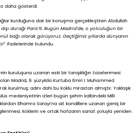
z daha gösterdi.
bağlar kurduğuna dair bir konuşma gerçekleştiren Abdullah
urt dışı durağı Paris’ti. Bugün Madrid’de, o yolculuğun bir
nül bağı olarak görüyoruz. Geçtiğimiz yıllarda dünyanın
bi
” ifadelerinde bulundu.
rin kuruluşuna uzanan eski bir tanışıklığın tazelenmesi
 olan Madrid, 9. yüzyılda Kurtuba Emiri I. Muhammed
rak kurulmuş; adını dahi bu köklü mirastan almıştır. Yaklaşık
üs medeniyetinin izleri bugün şehrin kalbindeki Milli
ıklardan Elhamra Sarayı’na ait kandillere uzanan geniş bir
gilenmesi; köklerin ve ortak hafızanın sanat yoluyla yeniden