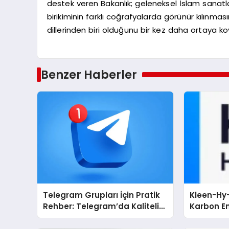
destek veren Bakanlık; geleneksel İslam sanatlar
birikiminin farklı coğrafyalarda görünür kılınma
dillerinden biri olduğunu bir kez daha ortaya ko
Benzer Haberler
Telegram Grupları İçin Pratik
Kleen-Hy-
Rehber: Telegram’da Kaliteli
Karbon Em
Toplulukları Bulmanın Önemi
Isıtma Te
TSSA Düze