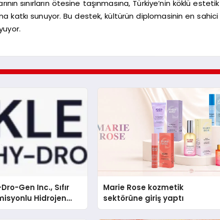
ının sınırların ötesine taşınmasına, Türkiye’nin köklü estetik
sına katkı sunuyor. Bu destek, kültürün diplomasinin en sahici
yuyor.
Dro-Gen Inc., Sıfır
Marie Rose kozmetik
isyonlu Hidrojen
sektörüne giriş yaptı
knolojisinde ISO ve
nleyici Onaylarını