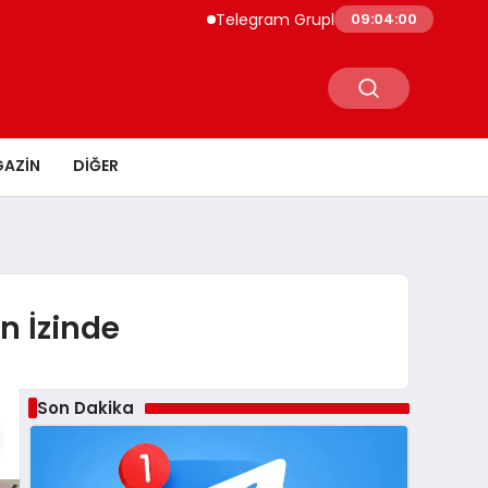
Telegram Grupları İçin Pratik Rehber: Teleg
09:04:01
AZIN
DIĞER
n İzinde
Son Dakika