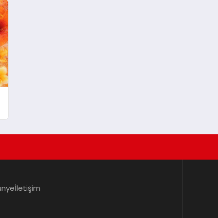
ünye
İletişim