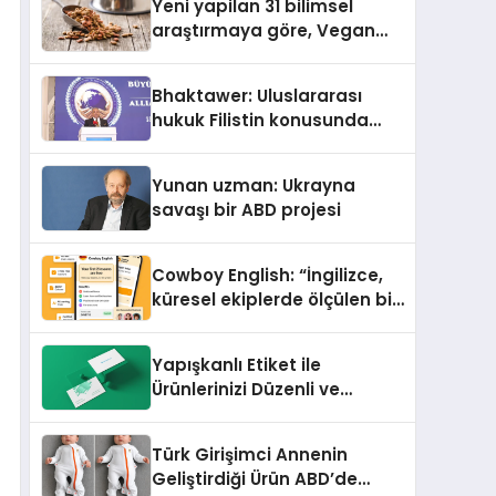
Yeni yapilan 31 bilimsel
araştırmaya göre, Vegan
Köpek Maması ve Vegan
Kedi Mamasının İyi
Bhaktawer: Uluslararası
Sindirildiğini Ortaya Koydu
hukuk Filistin konusunda
çifte standart uyguluyor
Yunan uzman: Ukrayna
savaşı bir ABD projesi
Cowboy English: “İngilizce,
küresel ekiplerde ölçülen bir
iş yetkinliğine dönüşüyor”
Yapışkanlı Etiket ile
Ürünlerinizi Düzenli ve
Profesyonel Şekilde
Etiketleyin
Türk Girişimci Annenin
Geliştirdiği Ürün ABD’de