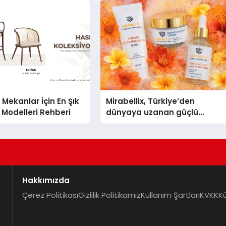
 Mekanlar İçin En Şık
Mirabellix, Türkiye’den
Modelleri Rehberi
dünyaya uzanan güçlü
büyümesini sürdürüyor
Hakkımızda
Çerez Politikası
Gizlilik Politikamız
Kullanım Şartları
KVKK
K