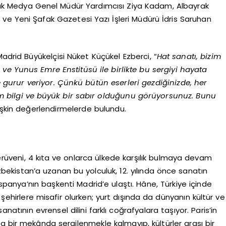
k Medya Genel Müdür Yardımcısı Ziya Kadam, Albayrak
 ve Yeni Şafak Gazetesi Yazı İşleri Müdürü İdris Saruhan
adrid Büyükelçisi Nüket Küçükel Ezberci, “
Hat sanatı, bizim
ve Yunus Emre Enstitüsü ile birlikte bu sergiyi hayata
gurur veriyor. Çünkü bütün eserleri gezdiğinizde, her
im bilgi ve büyük bir sabır olduğunu görüyorsunuz. Bunu
ilişkin değerlendirmelerde bulundu.
 serüveni, 4 kıta ve onlarca ülkede karşılık bulmaya devam
bekistan’a uzanan bu yolculuk, 12. yılında önce sanatın
İspanya’nın başkenti Madrid’e ulaştı. Hâne, Türkiye içinde
 şehirlere misafir olurken; yurt dışında da dünyanın kültür ve
natının evrensel dilini farklı coğrafyalara taşıyor. Paris’in
a bir mekânda sergilenmekle kalmayıp, kültürler arası bir