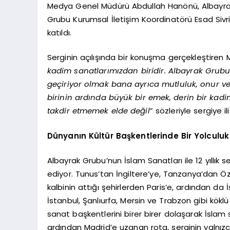
Medya Genel Müdürü Abdullah Hanönü, Albayra
Grubu Kurumsal İletişim Koordinatörü Esad Sivri
katıldı.
Serginin açılışında bir konuşma gerçekleştiren M
kadim sanatlarımızdan biridir. Albayrak Grubu 
geçiriyor olmak bana ayrıca mutluluk, onur ve 
birinin ardında büyük bir emek, derin bir kad
takdir etmemek elde değil
” sözleriyle sergiye 
Dünyanın Kültür Başkentlerinde Bir Yolculuk
Albayrak Grubu’nun İslam Sanatları ile 12 yıllık
ediyor. Tunus’tan İngiltere’ye, Tanzanya’dan Öz
kalbinin attığı şehirlerden Paris’e, ardından da 
İstanbul, Şanlıurfa, Mersin ve Trabzon gibi köklü
sanat başkentlerini birer birer dolaşarak İslam sa
ardından Madrid’e uzanan rota, serginin yalnızc