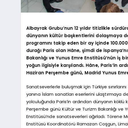
Albayrak Grubu’nun 12 yıldır titizlikle sürdü
dünyanın kültür başkentlerini dolaşmaya d
programını takip eden bir ay içinde 100.000’e
durağı Paris olan Hâne, şimdi de İspanya’nı
Bakanlığı ve Yunus Emre Enstitüsü’nün iş bi
yoğun ilgisiyle karşılandı. Hâne, Paris’in a
Haziran Perşembe günü, Madrid Yunus Emre 
Sanatseverlerle buluşmak için Türkiye sınırlarını
yanına İslam sanatları eserlerini ulaştırmaya dev
yolculuğunda Paris’in ardından dünyanın köklü k
Perşembe günü Kültür ve Turizm Bakanlığı ve Y
Enstitüsü’nde sanatseverleri ağırladı. Törene 
Enstitüsü Koordinatörü Ramazan Coşgun, Limak