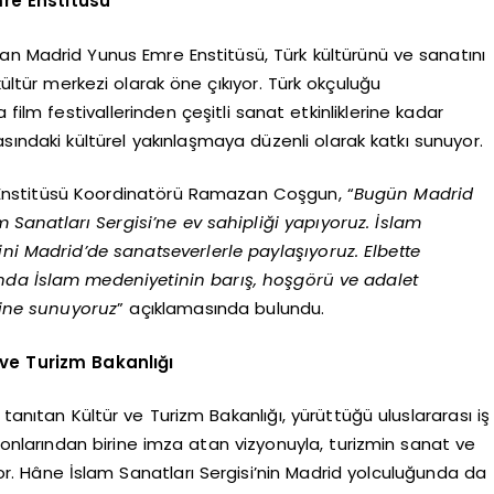
re Enstitüsü
pan Madrid Yunus Emre Enstitüsü, Türk kültürünü ve sanatını
kültür merkezi olarak öne çıkıyor. Türk okçuluğu
film festivallerinden çeşitli sanat etkinliklerine kadar
rasındaki kültürel yakınlaşmaya düzenli olarak katkı sunuyor.
 Enstitüsü Koordinatörü Ramazan Coşgun, “
Bugün Madrid
Sanatları Sergisi’ne ev sahipliği yapıyoruz. İslam
ini Madrid’de sanatseverlerle paylaşıyoruz. Elbette
anda İslam medeniyetinin barış, hoşgörü ve adalet
tine sunuyoruz
” açıklamasında bulundu.
ve Turizm Bakanlığı
 tanıtan Kültür ve Turizm Bakanlığı, yürüttüğü uluslararası iş
syonlarından birine imza atan vizyonuyla, turizmin sanat ve
r. Hâne İslam Sanatları Sergisi’nin Madrid yolculuğunda da