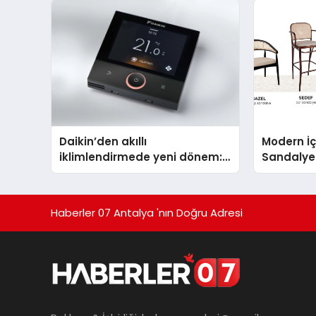
Aldı
Daikin’den akıllı
Modern İç
iklimlendirmede yeni dönem:
Sandalye 
Madoka Plus Türkiye’de
Haberler 07 Antalya 'nın Doğru Adresi