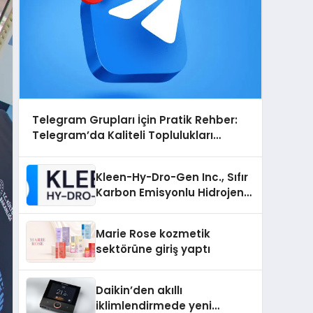
Telegram Grupları İçin Pratik Rehber:
Telegram’da Kaliteli Toplulukları
Bulmanın Önemi
Kleen-Hy-Dro-Gen Inc., Sıfır
Karbon Emisyonlu Hidrojen
Isıtma Teknolojisinde ISO ve
TSSA Düzenleyici Onaylarını
Marie Rose kozmetik
Aldı
sektörüne giriş yaptı
Daikin’den akıllı
iklimlendirmede yeni