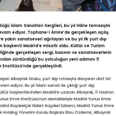
rdüğü İslam Sanatları Sergileri, bu yıl Hâne temasıyla
evam ediyor. Tophane-i Âmire’de gerçekleşen açılış
 yakın sanatseveri ağırlayan ve bu yıl ilk yurt dışı
n başkenti Madrid’e misafir oldu. Kültür ve Turizm
rliğinde gerçekleşen sergi, basının ve sanatseverlerin
rdından sürdürdüğü bu yolculuğun yeni adımını 11
Enstitüsü’nde gerçekleştirdi.
 aşan Albayrak Grubu, yurt dışı rotasıyla dünyanın dört bir
am ediyor. Bu yıl İslam sanatı ile çıktığı yurt dışı
ültür başkentlerinden Madrid’e uzanan Albayrak, 11 Haziran
unus Emre Enstitüsü’nün destekleriyle Madrid Yunus Emre
Madrid Büyükelçisi Nüket Küçükel Ezberci, Madrid Yunus Emre
 Holding Yönetim Kurulu Başkanı Ebru Özdemir, Albayrak