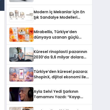
dönem: Madoka Plus
Türkiye’de
Modern İç Mekanlar İçin En
Şık Sandalye Modelleri
Rehberi
Mirabellix, Türkiye’den
dünyaya uzanan güçlü
büyümesini sürdürüyor
Küresel rinoplasti pazarının
2030’da 9,6 milyar dolara
ulaşması bekleniyor
Türkiye’den küresel pazara:
ShopinX, dijital ekonomi ile
gerçek dünya alışverişini bir
araya getirmeyi hedefliyor
Ayla Selvi Yedi Şarkının
Tamamını Yazdı: “Kayıp
Kasetler 1” 31 Temmuz’da
Yayında