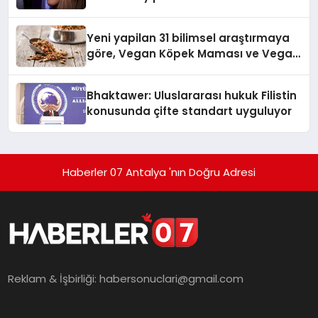
Temmuz’da Yayında
Yeni yapilan 31 bilimsel araştırmaya
göre, Vegan Köpek Maması ve Vegan
Kedi Mamasının İyi Sindirildiğini
Ortaya Koydu
Bhaktawer: Uluslararası hukuk Filistin
konusunda çifte standart uyguluyor
Haberler 07 Antalya 'nın Doğru Adresi
Reklam & İşbirliği:
habersonuclari@gmail.com