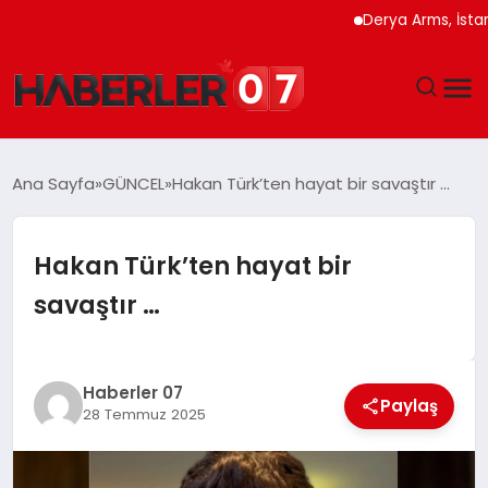
Derya Arms, İstanbul Pr
GÜNDEM
Ana Sayfa
GÜNCEL
Hakan Türk’ten hayat bir savaştır …
EKONOMI
Hakan Türk’ten hayat bir
YAŞAM
savaştır …
SPOR
TEKNOLOJI
Haberler 07
Paylaş
28 Temmuz 2025
EĞITIM