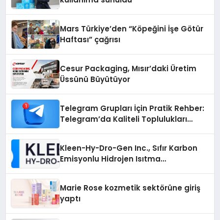
Mars Türkiye’den “Köpeğini İşe Götür
Haftası” çağrısı
Cesur Packaging, Mısır’daki Üretim
Üssünü Büyütüyor
Telegram Grupları İçin Pratik Rehber:
Telegram’da Kaliteli Toplulukları
Bulmanın Önemi
Kleen-Hy-Dro-Gen Inc., Sıfır Karbon
Emisyonlu Hidrojen Isıtma
Teknolojisinde ISO ve TSSA
Düzenleyici Onaylarını Aldı
Marie Rose kozmetik sektörüne giriş
yaptı