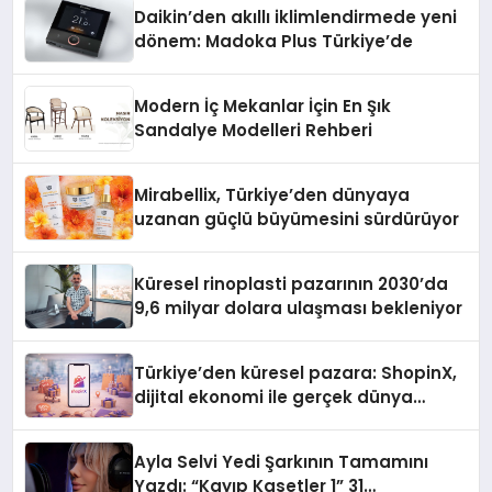
Daikin’den akıllı iklimlendirmede yeni
dönem: Madoka Plus Türkiye’de
Modern İç Mekanlar İçin En Şık
Sandalye Modelleri Rehberi
Mirabellix, Türkiye’den dünyaya
uzanan güçlü büyümesini sürdürüyor
Küresel rinoplasti pazarının 2030’da
9,6 milyar dolara ulaşması bekleniyor
Türkiye’den küresel pazara: ShopinX,
dijital ekonomi ile gerçek dünya
alışverişini bir araya getirmeyi
hedefliyor
Ayla Selvi Yedi Şarkının Tamamını
Yazdı: “Kayıp Kasetler 1” 31