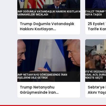
Trump Doğumla Vatandaşlık
25 Eyalet
Hakkını Kısıtlayan
Tarife Ka
Kararnameleri İmzaladı
Trump Netanyahu
Sebte’ye
Görüşmesinde İran
Akını Yaş
Endişelerini Dile Getirdi
Acil Duru
İspanya 