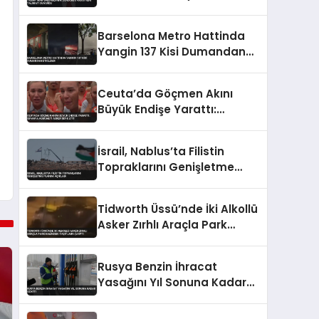
duyurdu
Barselona Metro Hattinda
Yangin 137 Kisi Dumandan
Etkilendi
Ceuta’da Göçmen Akını
Büyük Endişe Yarattı:
İspanya Hükümeti Asker
Sevk Etti
İsrail, Nablus’ta Filistin
Topraklarını Genişletme
Planını Açıkladı
Tidworth Üssü’nde İki Alkollü
Asker Zırhlı Araçla Park
Halindeki Taşıtlara Çarptı
Rusya Benzin İhracat
Yasağını Yıl Sonuna Kadar
Uzattı