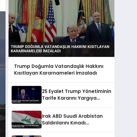
Trump Doğumla Vatandaşlık Hakkını
Kısıtlayan Kararnameleri İmzaladı
25 Eyalet Trump Yönetiminin
Tarife Kararını Yargıya
Taşıdı
Irak ABD Suudi Arabistan
Saldırılarını Kınadı
Egemenlik İhlali Dedi