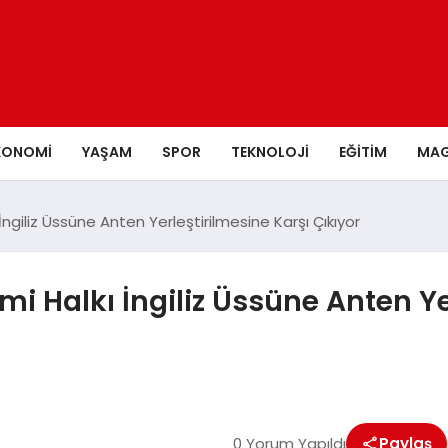
KONOMI
YAŞAM
SPOR
TEKNOLOJI
EĞITIM
MAG
ngiliz Üssüne Anten Yerleştirilmesine Karşı Çıkıyor
i Halkı İngiliz Üssüne Anten Ye
0 Yorum Yapıldı
Paylaş