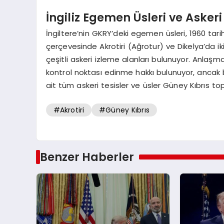
İngiliz Egemen Üsleri ve Askeri
İngiltere’nin GKRY’deki egemen üsleri, 1960 tarih
çerçevesinde Akrotiri (Ağrotur) ve Dikelya’da i
çeşitli askeri izleme alanları bulunuyor. Anlaşm
kontrol noktası edinme hakkı bulunuyor, ancak bun
ait tüm askeri tesisler ve üsler Güney Kıbrıs to
#Akrotiri
#Güney Kıbrıs
Benzer Haberler