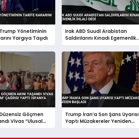
 Trump Yönetiminin
Irak ABD Suudi Arabistan
rarını Yargıya Taşıdı
Saldırılarını Kınadı Egemenlik
İhlali Dedi
 Düzensiz Göçmen
Trump İran’a Son Şans Uyarısı
andı Vivas “Ulusal
Yaptı Müzakereler Yeniden
m” Çağrısı Yaptı
Başladı
Harekete Geçti