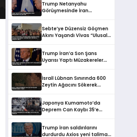
Trump Netanyahu
Görüşmesinde İran
Endişelerini Dile Getirdi
Sebte’ye Düzensiz Göçmen
Akını Yaşandı Vivas “Ulusal
Acil Durum” Çağrısı Yaptı
İspanya Harekete Geçti
Trump İran’a Son Şans
Uyarısı Yaptı Müzakereler
Yeniden Başladı
İsrail Lübnan Sınırında 600
Zeytin Ağacını Sökerek
Sınıra Taşıdı
Japonya Kumamoto’da
Deprem Can Kaybı 35’e
Yükseldi
Trump İran saldırılarını
durdurdu Axios yeni talimatı