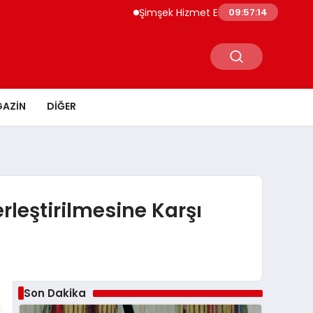
Şimşek Hizmet Enflasyonunda Katılık Azalı
09:57:15
AZIN
DIĞER
rleştirilmesine Karşı
Son Dakika