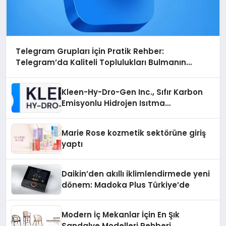
Telegram Grupları İçin Pratik Rehber:
Telegram’da Kaliteli Toplulukları Bulmanın
Önemi
Kleen-Hy-Dro-Gen Inc., Sıfır Karbon
Emisyonlu Hidrojen Isıtma
Teknolojisinde ISO ve TSSA
Düzenleyici Onaylarını Aldı
Marie Rose kozmetik sektörüne giriş
yaptı
Daikin’den akıllı iklimlendirmede yeni
dönem: Madoka Plus Türkiye’de
Modern İç Mekanlar İçin En Şık
Sandalye Modelleri Rehberi