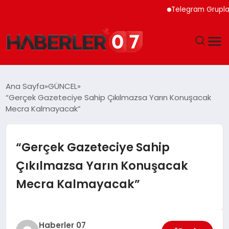
Telegram Grupları İçin
GÜNDEM
Ana Sayfa
GÜNCEL
“Gerçek Gazeteciye Sahip Çıkılmazsa Yarın Konuşacak
EKONOMI
Mecra Kalmayacak”
YAŞAM
“Gerçek Gazeteciye Sahip
SPOR
Çıkılmazsa Yarın Konuşacak
Mecra Kalmayacak”
TEKNOLOJI
EĞITIM
Haberler 07