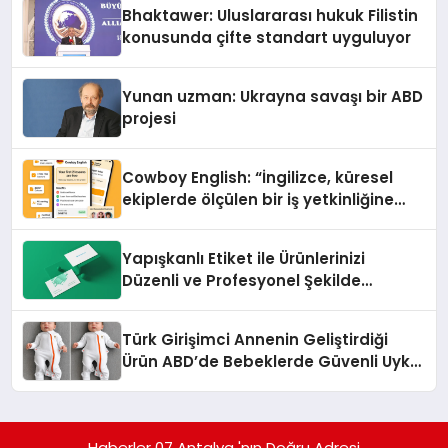
Ortaya Koydu
Bhaktawer: Uluslararası hukuk Filistin
konusunda çifte standart uyguluyor
Yunan uzman: Ukrayna savaşı bir ABD
projesi
Cowboy English: “İngilizce, küresel
ekiplerde ölçülen bir iş yetkinliğine
dönüşüyor”
Yapışkanlı Etiket ile Ürünlerinizi
Düzenli ve Profesyonel Şekilde
Etiketleyin
Türk Girişimci Annenin Geliştirdiği
Ürün ABD’de Bebeklerde Güvenli Uyku
Standardına Yeni Bir Bakış Açısı
Getiriyor.
Haberler 07 Antalya 'nın Doğru Adresi