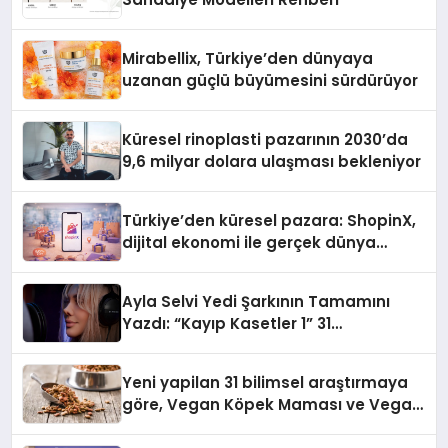
Mirabellix, Türkiye’den dünyaya
uzanan güçlü büyümesini sürdürüyor
Küresel rinoplasti pazarının 2030’da
9,6 milyar dolara ulaşması bekleniyor
Türkiye’den küresel pazara: ShopinX,
dijital ekonomi ile gerçek dünya
alışverişini bir araya getirmeyi
hedefliyor
Ayla Selvi Yedi Şarkının Tamamını
Yazdı: “Kayıp Kasetler 1” 31
Temmuz’da Yayında
Yeni yapilan 31 bilimsel araştırmaya
göre, Vegan Köpek Maması ve Vegan
Kedi Mamasının İyi Sindirildiğini