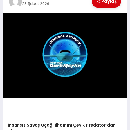
Paylaş
23 Şubat 2026
MAGAZIN
DIĞER
İnsansız Savaş Uçağı İ
lham
ını Çevik Predator’dan