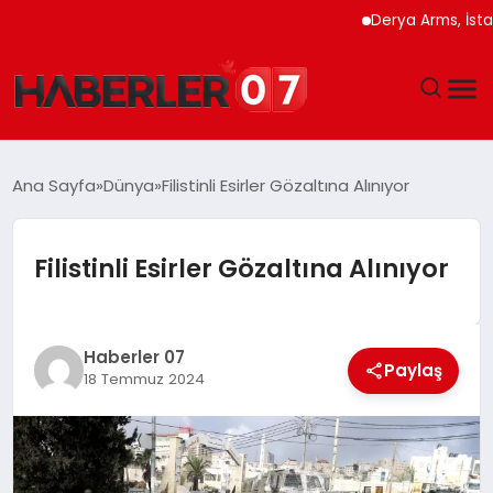
Derya Arms, İstanbul 
GÜNDEM
Ana Sayfa
Dünya
Filistinli Esirler Gözaltına Alınıyor
EKONOMI
Filistinli Esirler Gözaltına Alınıyor
YAŞAM
SPOR
Haberler 07
Paylaş
18 Temmuz 2024
TEKNOLOJI
EĞITIM