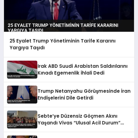
25 Eyalet Trump Yönetiminin Tarife Kararını
Yargıya Taşıdı
Irak ABD Suudi Arabistan Saldırılarını
Kınadı Egemenlik İhlali Dedi
Trump Netanyahu Görüşmesinde İran
Endişelerini Dile Getirdi
Sebte’ye Düzensiz Göçmen Akını
Yaşandı Vivas “Ulusal Acil Durum”
Çağrısı Yaptı İspanya Harekete Geçti