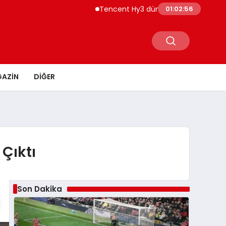
Tencent Hy3 dünya genelinde kullanıma 
01:02:57
AZIN
DIĞER
Çıktı
Son Dakika