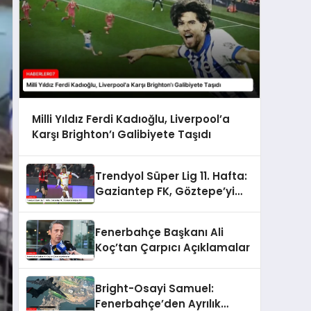
Milli Yıldız Ferdi Kadıoğlu, Liverpool’a
Karşı Brighton’ı Galibiyete Taşıdı
Trendyol Süper Lig 11. Hafta:
Gaziantep FK, Göztepe’yi
Mağlup Etti
Fenerbahçe Başkanı Ali
Koç’tan Çarpıcı Açıklamalar
Bright-Osayi Samuel:
Fenerbahçe’den Ayrılık