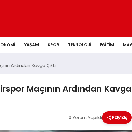
KONOMI
YAŞAM
SPOR
TEKNOLOJI
EĞITIM
MAG
nın Ardından Kavga Çıktı
spor Maçının Ardından Kavga 
0 Yorum Yapıldı
Paylaş