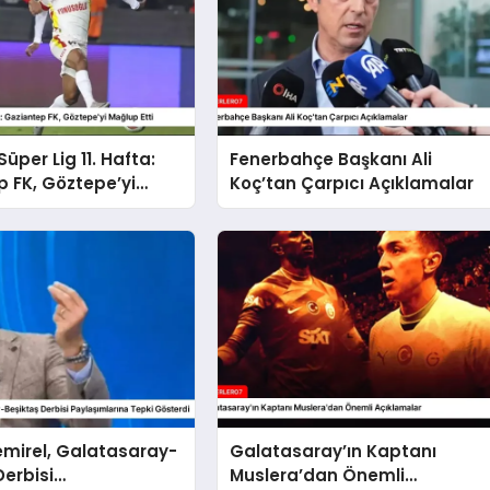
üper Lig 11. Hafta:
Fenerbahçe Başkanı Ali
 FK, Göztepe’yi
Koç’tan Çarpıcı Açıklamalar
ti
emirel, Galatasaray-
Galatasaray’ın Kaptanı
Derbisi
Muslera’dan Önemli