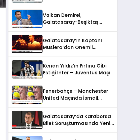
İddialarına Yanıt
Volkan Demirel,
Galatasaray-Beşiktaş
Derbisi Paylaşımlarına Tepki
Gösterdi
Galatasaray’ın Kaptanı
Muslera’dan Önemli
Açıklamalar
Kenan Yıldız’ın Fırtına Gibi
Estiği Inter – Juventus Maçı
Fenerbahçe – Manchester
United Maçında İsmail
Kartal’a Benzeyen Taraftar
Gülümsetti
Galatasaray’da Karaborsa
Bilet Soruşturmasında Yeni
Gelişmeler