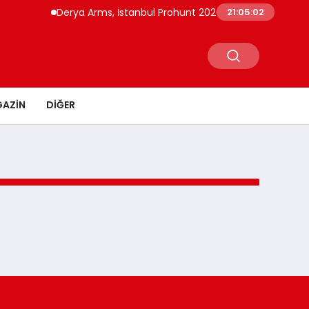
Derya Arms, İstanbul Prohunt 2026’da yeni nesil ürünle
21:05:02
AZIN
DIĞER