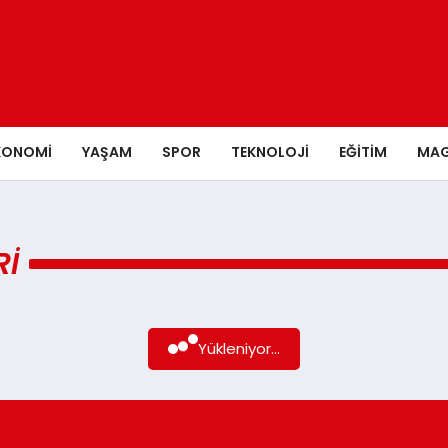
KONOMI
YAŞAM
SPOR
TEKNOLOJI
EĞITIM
MAG
RI
Yükleniyor...