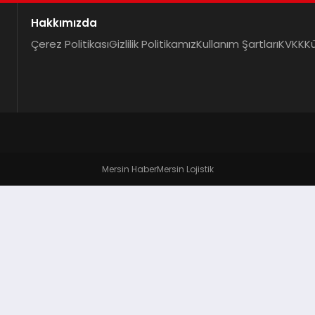
Hakkımızda
Çerez Politikası
Gizlilik Politikamız
Kullanım Şartları
KVKK
K
Mersin Haber
Mersin Lojistik