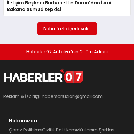
İletişim Başkanı Burhanettin Duran’dan İsrail
MAGAZIN
Bakana Sumud tepkisi
DIĞER
Daha fazla içerik yok...
Haberler 07 Antalya 'nın Doğru Adresi
Reklam & İşbirliği:
habersonuclari@gmail.com
Hakkımızda
Çerez Politikası
Gizlilik Politikamız
Kullanım Şartları