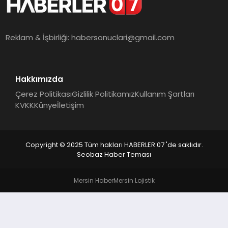
MAGAZIN
DIĞER
Reklam & İşbirliği:
habersonuclari@gmail.com
Hakkımızda
Çerez Politikası
Gizlilik Politikamız
Kullanım Şartları
KVKK
Künye
İletişim
Copyright © 2025 Tüm hakları HABERLER 07 'de saklıdır.
Seobaz Haber Teması
Mersin Haber
Mersin Lojistik