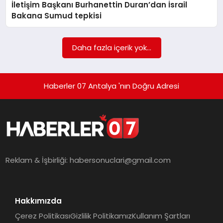
İletişim Başkanı Burhanettin Duran’dan İsrail
MAGAZIN
Bakana Sumud tepkisi
DIĞER
Daha fazla içerik yok...
Haberler 07 Antalya 'nın Doğru Adresi
Reklam & İşbirliği:
habersonuclari@gmail.com
Hakkımızda
Çerez Politikası
Gizlilik Politikamız
Kullanım Şartları