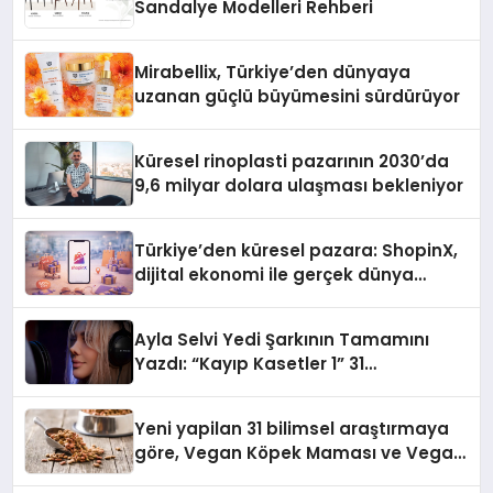
Sandalye Modelleri Rehberi
Mirabellix, Türkiye’den dünyaya
uzanan güçlü büyümesini sürdürüyor
Küresel rinoplasti pazarının 2030’da
9,6 milyar dolara ulaşması bekleniyor
Türkiye’den küresel pazara: ShopinX,
dijital ekonomi ile gerçek dünya
alışverişini bir araya getirmeyi
hedefliyor
Ayla Selvi Yedi Şarkının Tamamını
Yazdı: “Kayıp Kasetler 1” 31
Temmuz’da Yayında
Yeni yapilan 31 bilimsel araştırmaya
göre, Vegan Köpek Maması ve Vegan
Kedi Mamasının İyi Sindirildiğini