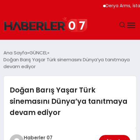
Derya Arms, İstanbul P
GÜNDEM
Ana Sayfa
GÜNCEL
Doğan Barış Yaşar Türk sinemasını Dünya’ya tanıtmaya
EKONOMI
devam ediyor
YAŞAM
Doğan Barış Yaşar Türk
SPOR
sinemasını Dünya’ya tanıtmaya
devam ediyor
TEKNOLOJI
EĞITIM
Haberler 07