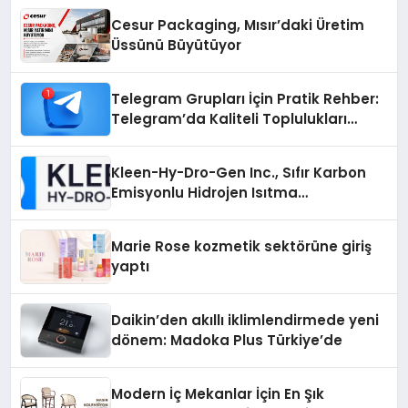
Cesur Packaging, Mısır’daki Üretim
Üssünü Büyütüyor
Telegram Grupları İçin Pratik Rehber:
Telegram’da Kaliteli Toplulukları
Bulmanın Önemi
Kleen-Hy-Dro-Gen Inc., Sıfır Karbon
Emisyonlu Hidrojen Isıtma
Teknolojisinde ISO ve TSSA
Düzenleyici Onaylarını Aldı
Marie Rose kozmetik sektörüne giriş
yaptı
Daikin’den akıllı iklimlendirmede yeni
dönem: Madoka Plus Türkiye’de
Modern İç Mekanlar İçin En Şık