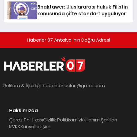
Ortaya Koydu
Bhaktawer: Uluslararası hukuk Filistin
konusunda çifte standart uyguluyor
Haberler 07 Antalya 'nın Doğru Adresi
Reklam & İşbirliği:
habersonuclari@gmail.com
Hakkımızda
Çerez Politikası
Gizlilik Politikamız
Kullanım Şartları
KVKK
Künye
İletişim