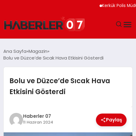
Kerkük Polis Müdürlüğü 
GÜNDEM
Ana Sayfa
Magazin
Bolu ve Düzce’de Sıcak Hava Etkisini Gösterdi
EKONOMI
YAŞAM
Bolu ve Düzce’de Sıcak Hava
Etkisini Gösterdi
SPOR
TEKNOLOJI
Haberler 07
Paylaş
11 Haziran 2024
EĞITIM