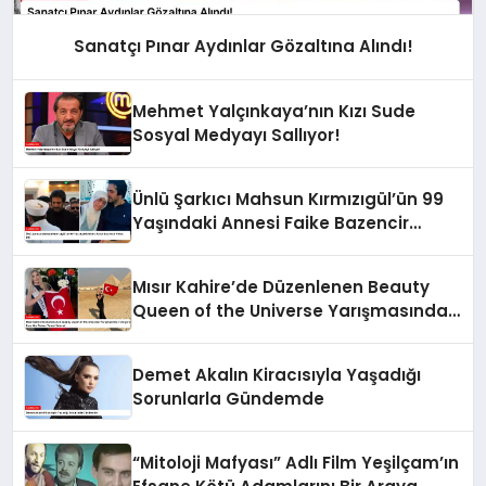
Sanatçı Pınar Aydınlar Gözaltına Alındı!
Mehmet Yalçınkaya’nın Kızı Sude
Sosyal Medyayı Sallıyor!
Ünlü Şarkıcı Mahsun Kırmızıgül’ün 99
Yaşındaki Annesi Faike Bazencir
Vefat Etti
Mısır Kahire’de Düzenlenen Beauty
Queen of the Universe Yarışmasında
Türkiye’yi Esra Nur Türker Temsil
Edecek
Demet Akalın Kiracısıyla Yaşadığı
Sorunlarla Gündemde
“Mitoloji Mafyası” Adlı Film Yeşilçam’ın