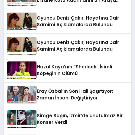
Efsane Kötü Adamlarını Bir Araya
Getiriyor
Oyuncu Deniz Çakır, Hayatına Dair
Samimi Açıklamalarda Bulundu
Oyuncu Deniz Çakır, Hayatına Dair
Samimi Açıklamalarda Bulundu
Hazal Kaya’nın “Sherlock” İsimli
Köpeğinin Ölümü
Eray Özbal’ın Son Hali Şaşırtıyor:
Zaman İnsanı Değiştiriyor
Simge Sağın, İzmir’de Unutulmaz Bir
Konser Verdi