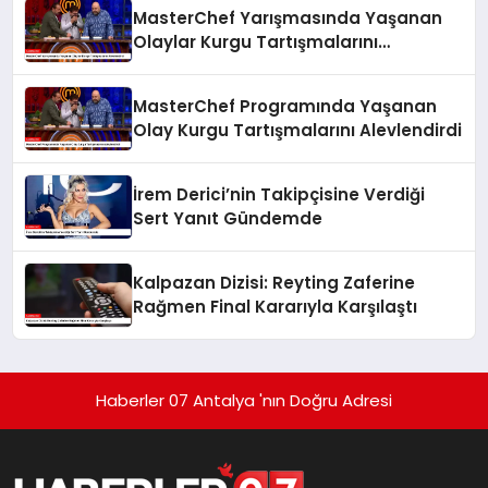
MasterChef Yarışmasında Yaşanan
Olaylar Kurgu Tartışmalarını
Alevlendirdi
MasterChef Programında Yaşanan
Olay Kurgu Tartışmalarını Alevlendirdi
İrem Derici’nin Takipçisine Verdiği
Sert Yanıt Gündemde
Kalpazan Dizisi: Reyting Zaferine
Rağmen Final Kararıyla Karşılaştı
Haberler 07 Antalya 'nın Doğru Adresi