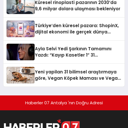
Küresel rinoplasti pazarının 2030’da
9,6 milyar dolara ulaşması bekleniyor
Türkiye’den küresel pazara: ShopinX,
dijital ekonomi ile gerçek dünya
alışverişini bir araya getirmeyi
hedefliyor
Ayla Selvi Yedi Şarkının Tamamını
Yazdı: “Kayıp Kasetler 1” 31
Temmuz’da Yayında
Yeni yapilan 31 bilimsel araştırmaya
göre, Vegan Köpek Maması ve Vegan
Kedi Mamasının İyi Sindirildiğini
Ortaya Koydu
Haberler 07 Antalya 'nın Doğru Adresi