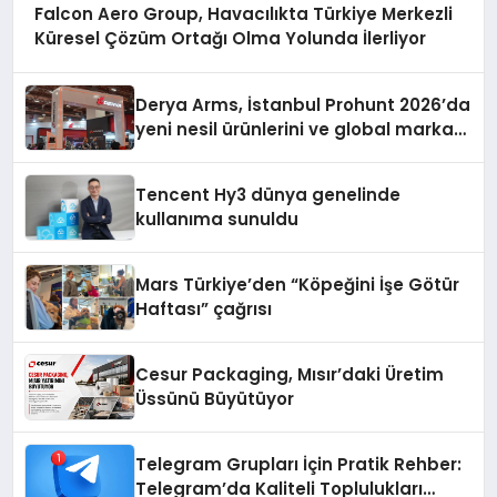
Falcon Aero Group, Havacılıkta Türkiye Merkezli
Küresel Çözüm Ortağı Olma Yolunda İlerliyor
Derya Arms, İstanbul Prohunt 2026’da
yeni nesil ürünlerini ve global marka
vizyonunu sergiledi
Tencent Hy3 dünya genelinde
kullanıma sunuldu
Mars Türkiye’den “Köpeğini İşe Götür
Haftası” çağrısı
Cesur Packaging, Mısır’daki Üretim
Üssünü Büyütüyor
Telegram Grupları İçin Pratik Rehber:
Telegram’da Kaliteli Toplulukları