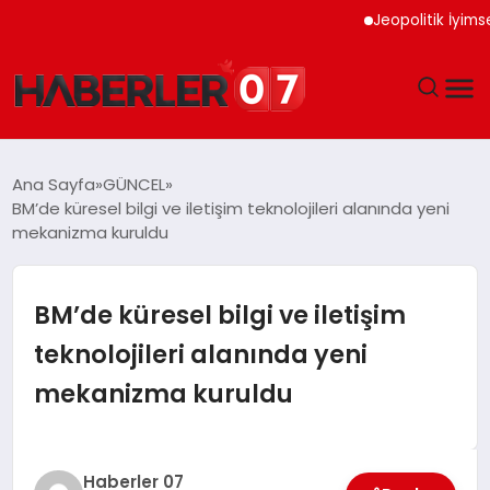
Jeopolitik İyimserlik Altı
GÜNDEM
Ana Sayfa
GÜNCEL
BM’de küresel bilgi ve iletişim teknolojileri alanında yeni
EKONOMI
mekanizma kuruldu
YAŞAM
BM’de küresel bilgi ve iletişim
SPOR
teknolojileri alanında yeni
mekanizma kuruldu
TEKNOLOJI
EĞITIM
Haberler 07