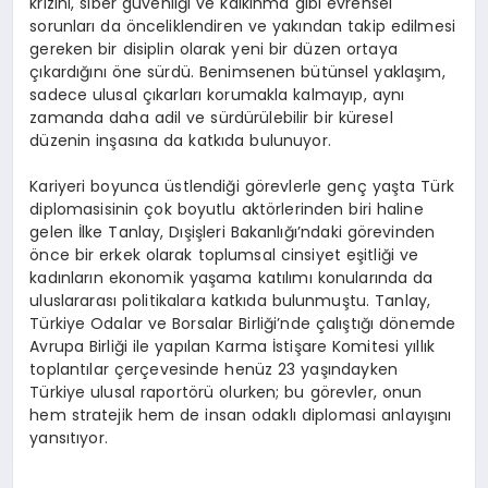
krizini, siber güvenliği ve kalkınma gibi evrensel
sorunları da önceliklendiren ve yakından takip edilmesi
gereken bir disiplin olarak yeni bir düzen ortaya
çıkardığını öne sürdü. Benimsenen bütünsel yaklaşım,
sadece ulusal çıkarları korumakla kalmayıp, aynı
zamanda daha adil ve sürdürülebilir bir küresel
düzenin inşasına da katkıda bulunuyor.
Kariyeri boyunca üstlendiği görevlerle genç yaşta Türk
diplomasisinin çok boyutlu aktörlerinden biri haline
gelen İlke Tanlay, Dışişleri Bakanlığı’ndaki görevinden
önce bir erkek olarak toplumsal cinsiyet eşitliği ve
kadınların ekonomik yaşama katılımı konularında da
uluslararası politikalara katkıda bulunmuştu. Tanlay,
Türkiye Odalar ve Borsalar Birliği’nde çalıştığı dönemde
Avrupa Birliği ile yapılan Karma İstişare Komitesi yıllık
toplantılar çerçevesinde henüz 23 yaşındayken
Türkiye ulusal raportörü olurken; bu görevler, onun
hem stratejik hem de insan odaklı diplomasi anlayışını
yansıtıyor.