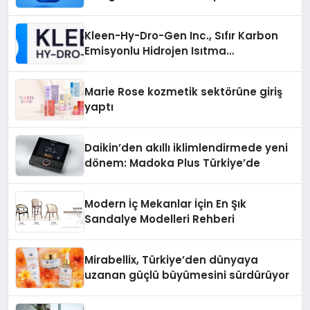
Bulmanın Önemi
Kleen-Hy-Dro-Gen Inc., Sıfır Karbon
Emisyonlu Hidrojen Isıtma
Teknolojisinde ISO ve TSSA
Düzenleyici Onaylarını Aldı
Marie Rose kozmetik sektörüne giriş
yaptı
Daikin’den akıllı iklimlendirmede yeni
dönem: Madoka Plus Türkiye’de
Modern İç Mekanlar İçin En Şık
Sandalye Modelleri Rehberi
Mirabellix, Türkiye’den dünyaya
uzanan güçlü büyümesini sürdürüyor