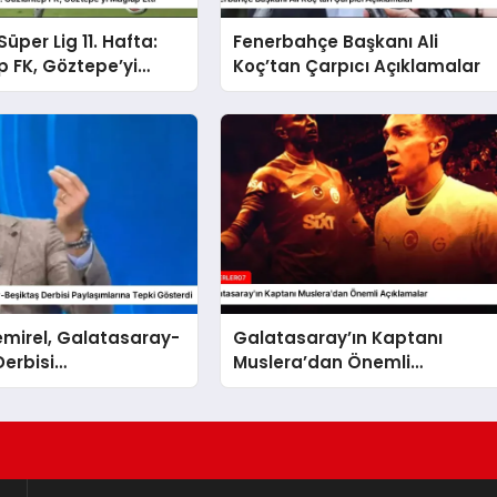
üper Lig 11. Hafta:
Fenerbahçe Başkanı Ali
 FK, Göztepe’yi
Koç’tan Çarpıcı Açıklamalar
ti
emirel, Galatasaray-
Galatasaray’ın Kaptanı
Derbisi
Muslera’dan Önemli
arına Tepki Gösterdi
Açıklamalar