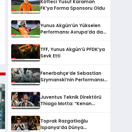
Köfteci Yusuf Karaman
FK’ya Forma Sponsoru Oldu
Yunus Akgün’ün Yükselen
Performansı Avrupa’da da
Devam Ediyor
TFF, Yunus Akgün’ü PFDK’ya
Sevk Etti
Fenerbahçe’de Sebastian
Szymanski’nin Performansı
Değerlendirildi
Juventus Teknik Direktörü
Thiago Motta: “Kenan
Yıldız’ın Performansından
Memnunum”
Toprak Razgatlıoğlu
İspanya’da Dünya