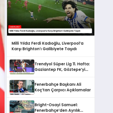
Milli Yıldız Ferdi Kadıoğlu, Liverpool’a
Karşı Brighton’ı Galibiyete Taşıdı
Trendyol Süper Lig 11. Hafta:
Gaziantep FK, Göztepe’yi
Mağlup Etti
Fenerbahçe Başkanı Ali
Koç’tan Çarpıcı Açıklamalar
Bright-Osayi Samuel:
Fenerbahçe’den Ayrılık