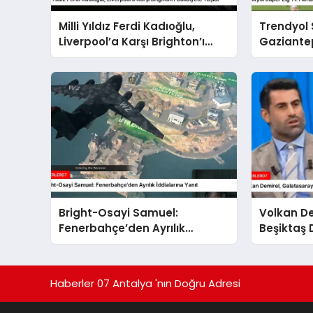
Milli Yıldız Ferdi Kadıoğlu,
Trendyol S
Liverpool’a Karşı Brighton’ı
Gaziantep
Galibiyete Taşıdı
Mağlup Et
Bright-Osayi Samuel:
Volkan D
Fenerbahçe’den Ayrılık
Beşiktaş 
İddialarına Yanıt
Paylaşıml
Haberler 07 Antalya 'nın Doğru Adresi