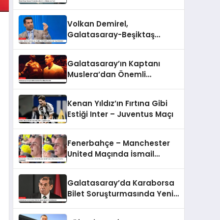
İddialarına Yanıt
Volkan Demirel,
Galatasaray-Beşiktaş
Derbisi Paylaşımlarına Tepki
Gösterdi
Galatasaray’ın Kaptanı
Muslera’dan Önemli
Açıklamalar
Kenan Yıldız’ın Fırtına Gibi
Estiği Inter – Juventus Maçı
Fenerbahçe – Manchester
United Maçında İsmail
Kartal’a Benzeyen Taraftar
Gülümsetti
Galatasaray’da Karaborsa
Bilet Soruşturmasında Yeni
Gelişmeler