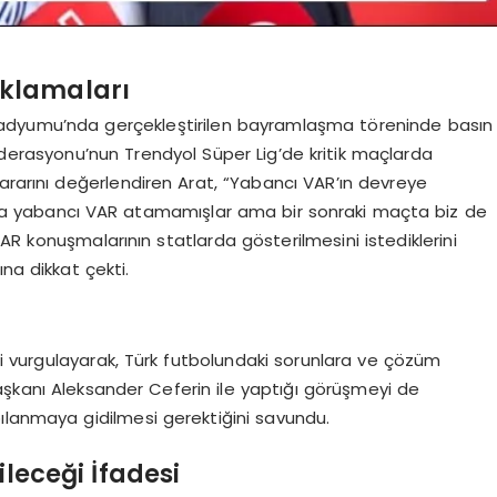
ıklamaları
tadyumu’nda gerçekleştirilen bayramlaşma töreninde basın
ederasyonu’nun Trendyol Süper Lig’de kritik maçlarda
arını değerlendiren Arat, “Yabancı VAR’ın devreye
çına yabancı VAR atamamışlar ama bir sonraki maçta biz de
AR konuşmalarının statlarda gösterilmesini istediklerini
na dikkat çekti.
ini vurgulayarak, Türk futbolundaki sorunlara ve çözüm
A Başkanı Aleksander Ceferin ile yaptığı görüşmeyi de
ılanmaya gidilmesi gerektiğini savundu.
leceği İfadesi