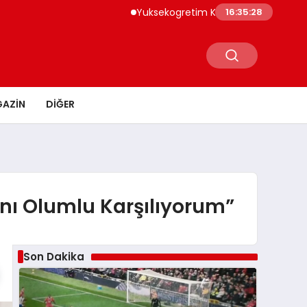
Yuksekogretim Kurumu Dijital Donusum Icin
16:35:29
AZIN
DIĞER
nı Olumlu Karşılıyorum”
Son Dakika