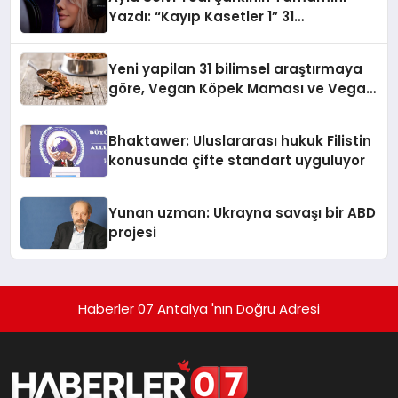
Yazdı: “Kayıp Kasetler 1” 31
Temmuz’da Yayında
Yeni yapilan 31 bilimsel araştırmaya
göre, Vegan Köpek Maması ve Vegan
Kedi Mamasının İyi Sindirildiğini
Ortaya Koydu
Bhaktawer: Uluslararası hukuk Filistin
konusunda çifte standart uyguluyor
Yunan uzman: Ukrayna savaşı bir ABD
projesi
Haberler 07 Antalya 'nın Doğru Adresi