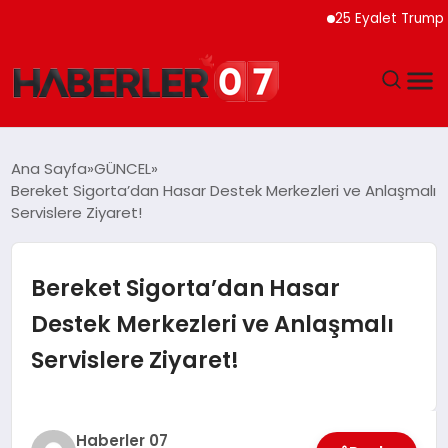
25 Eyalet Trump Yöneti
GÜNDEM
Ana Sayfa
GÜNCEL
Bereket Sigorta’dan Hasar Destek Merkezleri ve Anlaşmalı
EKONOMI
Servislere Ziyaret!
YAŞAM
Bereket Sigorta’dan Hasar
SPOR
Destek Merkezleri ve Anlaşmalı
Servislere Ziyaret!
TEKNOLOJI
EĞITIM
Haberler 07