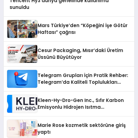
Tencent Hy3 dünya genelinde kullanıma
sunuldu
Mars Türkiye’den “Köpeğini İşe Götür
Haftası” çağrısı
Cesur Packaging, Mısır’daki Üretim
Üssünü Büyütüyor
Telegram Grupları İçin Pratik Rehber:
Telegram’da Kaliteli Toplulukları
Bulmanın Önemi
Kleen-Hy-Dro-Gen Inc., Sıfır Karbon
Emisyonlu Hidrojen Isıtma
Teknolojisinde ISO ve TSSA
Düzenleyici Onaylarını Aldı
Marie Rose kozmetik sektörüne giriş
yaptı