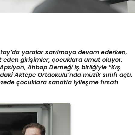
atay
’
da yaralar sarılmaya devam ederken,
t eden girişimler, çocuklara umut oluyor.
ı Apsiyon, Ahbap Derneğ
i i
ş birliğiyle
“
Kış
daki Aktepe Ortaokulu
’
nda müzik sınıfı açtı.
zede çocuklara sanatla iyileş
me f
ırsatı