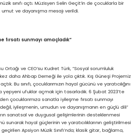
ik sınıfı açtı. Müzisyen Selin Geçit’in de çocuklarla bir
ta, umut ve dayanışma mesajı verildi.
e f
ırsatı sunmayı amaçladık”
cu Ortağı ve CEO’su Kudret Türk, “Sosyal sorumluluk
kez daha Ahbap Derneği ile yola çıktık. Kış Güneşi Projemiz
tık. Bu sınıfı, çocuklarımızın hayal gücünü ve yaratıcılığını
 yepyeni ufuklar açmak için tasarladık. 6 Şubat 2023’te
den çocuklarımıza sanatla iyileşme fırsatı sunmayı
 değil, iyileşmenin, umudun ve dayanışmanın en güçlü dili”
ların sanatsal ve duygusal gelişimlerinin desteklenmesi
 sunarak hayal güçlerinin ve yaratıcılıklarının geliştirilmesi
geçirilen Apsiyon Müzik Sınıfı’nda; klasik gitar, bağlama,