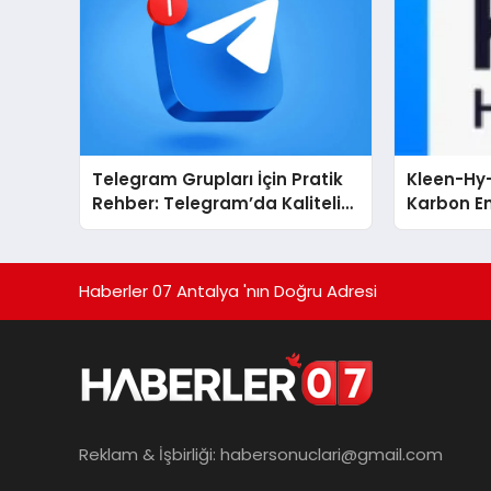
Telegram Grupları İçin Pratik
Kleen-Hy-
Rehber: Telegram’da Kaliteli
Karbon Em
Toplulukları Bulmanın Önemi
Isıtma Te
TSSA Düze
Aldı
Haberler 07 Antalya 'nın Doğru Adresi
Reklam & İşbirliği:
habersonuclari@gmail.com