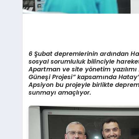
6 Şubat depremlerinin ardından H
sosyal sorumluluk bilinciyle hareke
Apartman ve site y
ö
netim yazılım
Güneşi Projesi” kapsamında Hatay
’
Apsiyon bu projeyle birlikte deprem
sunmayı amaçlıyor.