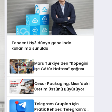
Tencent Hy3 dünya genelinde
kullanıma sunuldu
Mars Türkiye’den “Köpeğini
İşe Götür Haftası” çağrısı
Cesur Packaging, Mısır’daki
Üretim Üssünü Büyütüyor
Telegram Grupları İçin
Pratik Rehber: Telegram’da