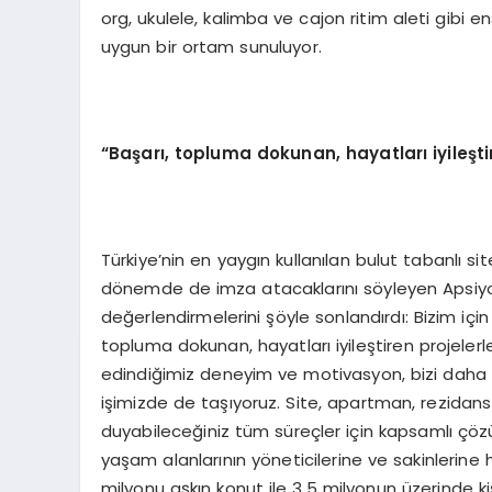
org, ukulele, kalimba ve cajon ritim aleti gibi 
uygun bir ortam sunuluyor.
“
Başarı, topluma dokunan, hayatları iyileşti
Türkiye’nin en yaygın kullanılan bulut tabanlı 
dönemde de imza atacaklarını söyleyen Apsiyo
değerlendirmelerini şöyle sonlandırdı: Bizim içi
topluma dokunan, hayatları iyileştiren projeler
edindiğimiz deneyim ve motivasyon, bizi daha 
işimizde de taşıyoruz. Site, apartman, rezidans
duyabileceğiniz tüm süreçler için kapsamlı çö
yaşam alanlarının yöneticilerine ve sakinlerine 
milyonu aşkın konut ile 3,5 milyonun üzerinde kişi