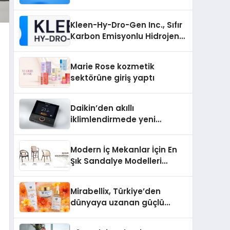
Kaliteli Toplulukları
Bulmanın Önemi
Kleen-Hy-Dro-Gen Inc., Sıfır
Karbon Emisyonlu Hidrojen
Isıtma Teknolojisinde ISO ve
TSSA Düzenleyici Onaylarını
Marie Rose kozmetik
Aldı
sektörüne giriş yaptı
Daikin’den akıllı
iklimlendirmede yeni
dönem: Madoka Plus
Türkiye’de
Modern İç Mekanlar İçin En
Şık Sandalye Modelleri
Rehberi
Mirabellix, Türkiye’den
dünyaya uzanan güçlü
büyümesini sürdürüyor