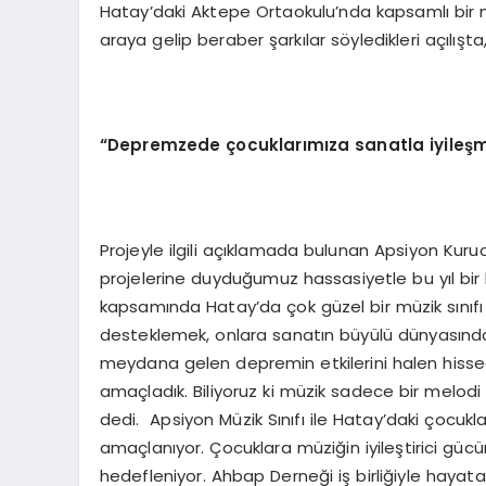
Hatay’daki Aktepe Ortaokulu’nda kapsamlı bir müz
araya gelip beraber şarkılar söyledikleri açılış
“
Depremzede çocuklarımıza sanatla iyileş
m
Projeyle ilgili açıklamada bulunan Apsiyon Kuru
projelerine duyduğumuz hassasiyetle bu yıl bir 
kapsamında Hatay’da çok güzel bir müzik sınıfı aç
desteklemek, onlara sanatın büyülü dünyasında
meydana gelen depremin etkilerini halen hisse
amaçladık. Biliyoruz ki müzik sadece bir melodi
dedi. Apsiyon Müzik Sınıfı ile Hatay’daki çocuk
amaçlanıyor. Çocuklara müziğin iyileştirici gücünü
hedefleniyor. Ahbap Derneği iş birliğiyle hayata 