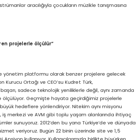
enstrümanlar aracılığıyla çocukların müzikle tanışmasına
ren projelerle
ö
lçülür”
site yönetim platformu olarak benzer projelere gelecek
n Kurucu Ortağı ve CEO’su Kudret Türk,
n başarı, sadece teknolojik yeniliklerle değil, aynı zamanda
le ölçülüyor. Geçmişte hayata geçirdiğimiz projelerle
büyük hedeflere yönlendiriyor. Nitekim aynı misyonu
, iş merkezi ve AVM gibi toplu yaşam alanlarında ihtiyaç
zümler sunuyoruz. 2012’den bu yana Türkiye’de ve dünyada
hizmet veriyoruz. Bugün 22 binin üzerinde site ve 1,5
 Apsiyon kullanıyor. Kullanıcılarımızla birlikte büyürken,