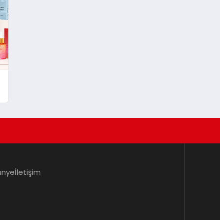
ünye
İletişim