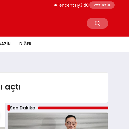
Tencent Hy3 dünya genelinde kullanıma su
22:56:59
AZIN
DIĞER
ı açtı
Son Dakika