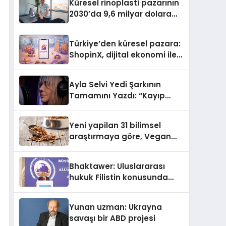
Küresel rinoplasti pazarının
2030’da 9,6 milyar dolara
ulaşması bekleniyor
Türkiye’den küresel pazara:
ShopinX, dijital ekonomi ile
gerçek dünya alışverişini bir
araya getirmeyi hedefliyor
Ayla Selvi Yedi Şarkının
Tamamını Yazdı: “Kayıp
Kasetler 1” 31 Temmuz’da
Yayında
Yeni yapilan 31 bilimsel
araştırmaya göre, Vegan
Köpek Maması ve Vegan
Kedi Mamasının İyi
Bhaktawer: Uluslararası
Sindirildiğini Ortaya Koydu
hukuk Filistin konusunda
çifte standart uyguluyor
Yunan uzman: Ukrayna
savaşı bir ABD projesi