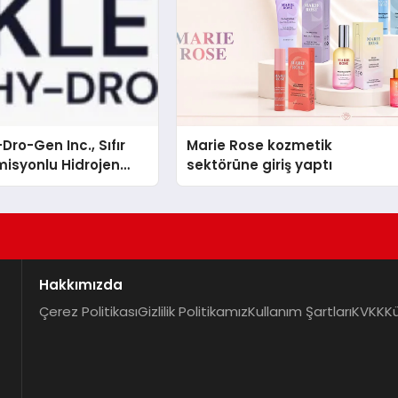
Dro-Gen Inc., Sıfır
Marie Rose kozmetik
isyonlu Hidrojen
sektörüne giriş yaptı
knolojisinde ISO ve
nleyici Onaylarını
Hakkımızda
Çerez Politikası
Gizlilik Politikamız
Kullanım Şartları
KVKK
K