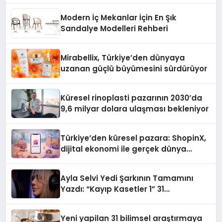
Modern İç Mekanlar İçin En Şık
Sandalye Modelleri Rehberi
Mirabellix, Türkiye’den dünyaya
uzanan güçlü büyümesini sürdürüyor
Küresel rinoplasti pazarının 2030’da
9,6 milyar dolara ulaşması bekleniyor
Türkiye’den küresel pazara: ShopinX,
dijital ekonomi ile gerçek dünya
alışverişini bir araya getirmeyi
hedefliyor
Ayla Selvi Yedi Şarkının Tamamını
Yazdı: “Kayıp Kasetler 1” 31
Temmuz’da Yayında
Yeni yapilan 31 bilimsel araştırmaya