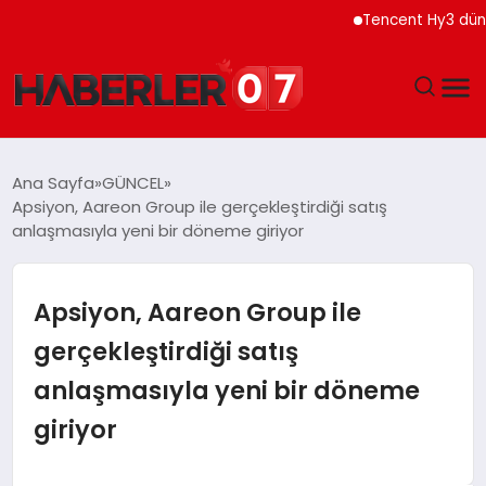
Tencent Hy3 dünya gene
GÜNDEM
Ana Sayfa
GÜNCEL
Apsiyon, Aareon Group ile gerçekleştirdiği satış
EKONOMI
anlaşmasıyla yeni bir döneme giriyor
YAŞAM
Apsiyon, Aareon Group ile
SPOR
gerçekleştirdiği satış
anlaşmasıyla yeni bir döneme
TEKNOLOJI
giriyor
EĞITIM