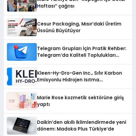
Haftası” çağrısı
Cesur Packaging, Mısır’daki Üretim
Üssünü Büyütüyor
Telegram Grupları İçin Pratik Rehber:
Telegram’da Kaliteli Toplulukları
Bulmanın Önemi
Kleen-Hy-Dro-Gen Inc., Sıfır Karbon
Emisyonlu Hidrojen Isıtma
Teknolojisinde ISO ve TSSA
Düzenleyici Onaylarını Aldı
Marie Rose kozmetik sektörüne giriş
yaptı
Daikin’den akıllı iklimlendirmede yeni
dönem: Madoka Plus Türkiye’de