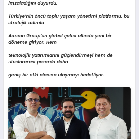
imzaladığını duyurdu.
Türkiye
’
nin
ö
ncü toplu yaşam y
ö
netimi platformu, bu
stratejik adımla
Aareon Group
’
un global
çatısı altında yeni bir
d
ö
neme giriyor. Hem
teknolojik yatırımlarını güçlendirmeyi hem de
uluslararası pazarda daha
geniş bir etki alanına ulaşmayı hedefliyor.