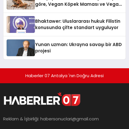
göre, Vegan Köpek Maması ve Vegan
Kedi Mamasının İyi Sindirildiğini
Ortaya Koydu
Bhaktawer: Uluslararası hukuk Filistin
konusunda çifte standart uyguluyor
Yunan uzman: Ukrayna savaşı bir ABD
projesi
Haberler 07 Antalya 'nın Doğru Adresi
Reklam & İşbirliği:
habersonuclari@gmail.com