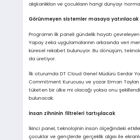
alışkanlıkları ve çocukların hangi dünyayı ‘nor
Görünmeyen sistemler masaya yatırılacak
Programın ilk paneli gündelik hayatı çevrele
Yapay zeka uygulamalarının arkasında veri merkez
küresel rekabet bulunuyor. Bu dönüşüm, teknolo
da üretiyor.
İlk oturumda DT Cloud Genel Müdürü Serdar Yok
Commitment Kurucusu ve yazar Erman Taylan yer
tüketen bir ülke mi olacağı yoksa onu şekillend
bulunacak.
İnsan zihninin filtreleri tartışılacak
İkinci panel, teknolojinin insan ölçeğindeki etkil
çocuklar ve gençlerde gerçeklik algısı ile ekra