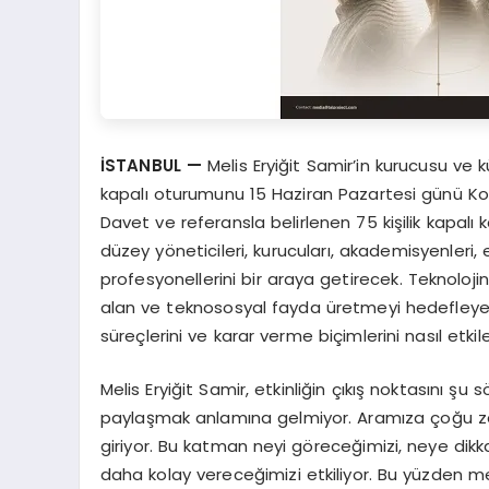
İSTANBUL —
Melis Eryiğit Samir’in kurucusu ve k
kapalı oturumunu 15 Haziran Pazartesi günü K
Davet ve referansla belirlenen 75 kişilik kapalı ka
düzey yöneticileri, kurucuları, akademisyenleri, eği
profesyonellerini bir araya getirecek. Teknolojinin
alan ve teknososyal fayda üretmeyi hedefleyen
süreçlerini ve karar verme biçimlerini nasıl etkil
Melis Eryiğit Samir, etkinliğin çıkış noktasını şu s
paylaşmak anlamına gelmiyor. Aramıza çoğu za
giriyor. Bu katman neyi göreceğimizi, neye dikk
daha kolay vereceğimizi etkiliyor. Bu yüzden me