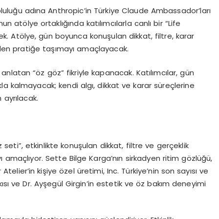
luğu adına Anthropic’in Türkiye Claude Ambassador’ları
 atölye ortaklığında katılımcılarla canlı bir “Life
 Atölye, gün boyunca konuşulan dikkat, filtre, karar
den pratiğe taşımayı amaçlayacak.
ini anlatan “öz göz” fikriyle kapanacak. Katılımcılar, gün
a kalmayacak; kendi algı, dikkat ve karar süreçlerine
 ayrılacak.
i”, etkinlikte konuşulan dikkat, filtre ve gerçeklik
 amaçlıyor. Sette Bilge Karga’nın sirkadyen ritim gözlüğü,
 Atelier’in kişiye özel üretimi, Inc. Türkiye’nin son sayısı ve
tkısı ve Dr. Ayşegül Girgin’in estetik ve öz bakım deneyimi