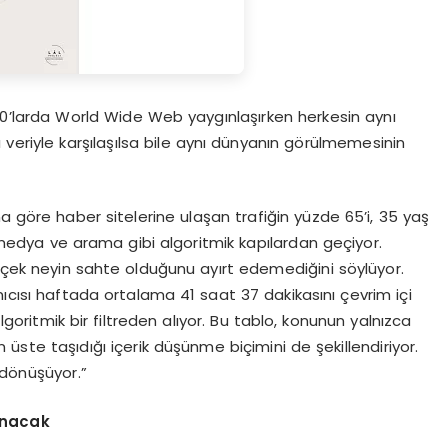
 “90’larda World Wide Web yaygınlaşırken herkesin aynı
 veriyle karşılaşılsa bile aynı dünyanın görülmemesinin
a göre haber sitelerine ulaşan trafiğin yüzde 65’i, 35 yaş
medya ve arama gibi algoritmik kapılardan geçiyor.
erçek neyin sahte olduğunu ayırt edemediğini söylüyor.
nıcısı haftada ortalama 41 saat 37 dakikasını çevrim içi
algoritmik bir filtreden alıyor. Bu tablo, konunun yalnızca
en üste taşıdığı içerik düşünme biçimini de şekillendiriyor.
 dönüşüyor.”
ınacak