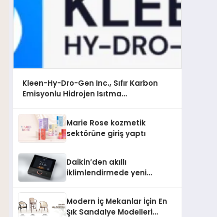
Kleen-Hy-Dro-Gen Inc., Sıfır Karbon
Emisyonlu Hidrojen Isıtma
Teknolojisinde ISO ve TSSA Düzenleyici
Onaylarını Aldı
Marie Rose kozmetik
sektörüne giriş yaptı
Daikin’den akıllı
iklimlendirmede yeni
dönem: Madoka Plus
Türkiye’de
Modern İç Mekanlar İçin En
Şık Sandalye Modelleri