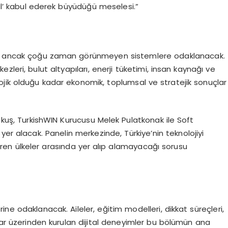
mal’ kabul ederek büyüdüğü meselesi.”
yen ancak çoğu zaman görünmeyen sistemlere odaklanacak.
leri, bulut altyapıları, enerji tüketimi, insan kaynağı ve
jik olduğu kadar ekonomik, toplumsal ve stratejik sonuçlar
uş, TurkishWIN Kurucusu Melek Pulatkonak ile Soft
 alacak. Panelin merkezinde, Türkiye’nin teknolojiyi
iren ülkeler arasında yer alıp alamayacağı sorusu
erine odaklanacak. Aileler, eğitim modelleri, dikkat süreçleri,
nlar üzerinden kurulan dijital deneyimler bu bölümün ana