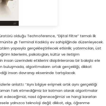
üratörü olduğu Technoference, “Dijital Filtre” temalı ilk
omünite @ Terminal Kadıköy ev sahipliğinde düzenleyecek.
tılım yapısıyla gerçekleştirilecek etkinlik; yatırımcıları, üst
tim liderlerini, psikologları, kültür ve iletişim
 insan üzerindeki etkilerini disiplinlerarası bir bakışla ele
 buluşmada, algoritmaların ortak gerçekliği, dikkat
ediği insan davranışı ekseninde tartışılacak.
özlerle anlattı: “Aynı bilgiye erişmek artık aynı gerçekliği
man fark etmediğimiz bir katman olarak algoritmalar
at edeceğimizi, nasıl öğreneceğimizi ve hangi kararları
sele yalnızca teknoloji değil; dikkat, algı, öğrenme