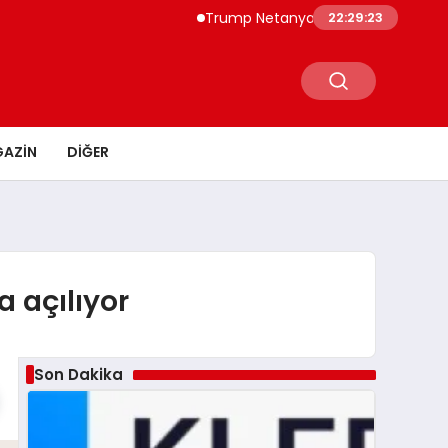
Trump Netanyahu Görüşmesinde İran Endişe
22:29:24
AZIN
DIĞER
 açılıyor
Son Dakika