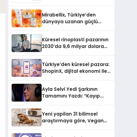
Rehberi
Mirabellix, Türkiye’den
dünyaya uzanan güçlü
büyümesini sürdürüyor
Küresel rinoplasti pazarının
2030’da 9,6 milyar dolara
ulaşması bekleniyor
Türkiye’den küresel pazara:
ShopinX, dijital ekonomi ile
gerçek dünya alışverişini bir
araya getirmeyi hedefliyor
Ayla Selvi Yedi Şarkının
Tamamını Yazdı: “Kayıp
Kasetler 1” 31 Temmuz’da
Yayında
Yeni yapilan 31 bilimsel
araştırmaya göre, Vegan
Köpek Maması ve Vegan
Kedi Mamasının İyi