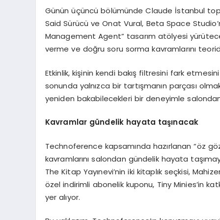
Günün üçüncü bölümünde Claude İstanbul toplu
Said Sürücü ve Onat Vural, Beta Space Studio’nun
Management Agent” tasarım atölyesi yürütecek.
verme ve doğru soru sorma kavramlarını teori
Etkinlik, kişinin kendi bakış filtresini fark etmes
sonunda yalnızca bir tartışmanın parçası olmakl
yeniden bakabilecekleri bir deneyimle salondan
Kavramlar gündelik hayata taşınacak
Technoference kapsamında hazırlanan “öz göz set
kavramlarını salondan gündelik hayata taşımayı
The Kitap Yayınevi’nin iki kitaplık seçkisi, Mahizer
özel indirimli abonelik kuponu, Tiny Minies’in ka
yer alıyor.