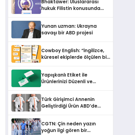
Bhaktawer: Uluslararası
Sindirildiğini Ortaya Koydu
hukuk Filistin konusunda
çifte standart uyguluyor
Yunan uzman: Ukrayna
savaşı bir ABD projesi
Cowboy English: “İngilizce,
küresel ekiplerde ölçülen bir
iş yetkinliğine dönüşüyor”
Yapışkanlı Etiket ile
Ürünlerinizi Düzenli ve
Profesyonel Şekilde
Etiketleyin
Türk Girişimci Annenin
Geliştirdiği Ürün ABD’de
Bebeklerde Güvenli Uyku
Standardına Yeni Bir Bakış
CGTN: Çin neden yazın
Açısı Getiriyor.
yoğun ilgi gören bir