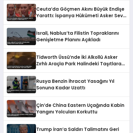
Ceuta’da Göçmen Akını Büyük Endişe
Yarattı: İspanya Hükümeti Asker Sevk
Etti
İsrail, Nablus’ta Filistin Topraklarını
Genişletme Planını Açıkladı
Tidworth Üssü’nde İki Alkollü Asker
Zırhlı Araçla Park Halindeki Taşıtlara
Çarptı
Rusya Benzin İhracat Yasağını Yıl
Sonuna Kadar Uzattı
Çin’de China Eastern Uçağında Kabin
Yangını Yolcuları Korkuttu
Trump İran’a Saldırı Talimatını Geri