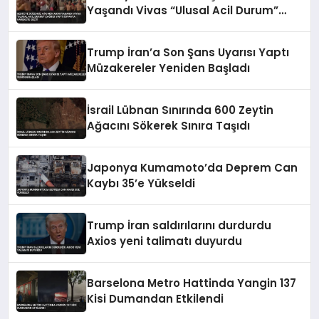
Yaşandı Vivas “Ulusal Acil Durum”
Çağrısı Yaptı İspanya Harekete Geçti
Trump İran’a Son Şans Uyarısı Yaptı
Müzakereler Yeniden Başladı
İsrail Lübnan Sınırında 600 Zeytin
Ağacını Sökerek Sınıra Taşıdı
Japonya Kumamoto’da Deprem Can
Kaybı 35’e Yükseldi
Trump İran saldırılarını durdurdu
Axios yeni talimatı duyurdu
Barselona Metro Hattinda Yangin 137
Kisi Dumandan Etkilendi