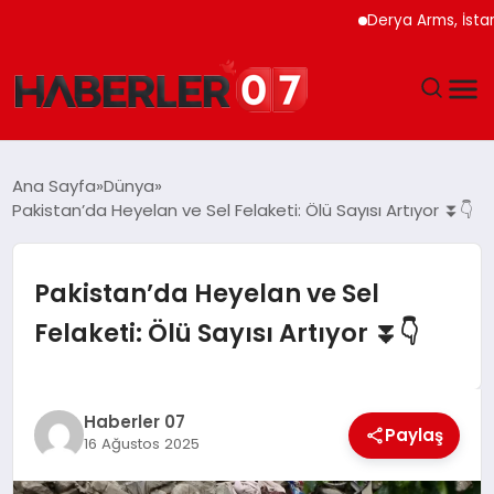
Derya Arms, İstanbul P
GÜNDEM
Ana Sayfa
Dünya
Pakistan’da Heyelan ve Sel Felaketi: Ölü Sayısı Artıyor ⏬👇
EKONOMI
YAŞAM
Pakistan’da Heyelan ve Sel
Felaketi: Ölü Sayısı Artıyor ⏬👇
SPOR
TEKNOLOJI
Haberler 07
Paylaş
16 Ağustos 2025
EĞITIM