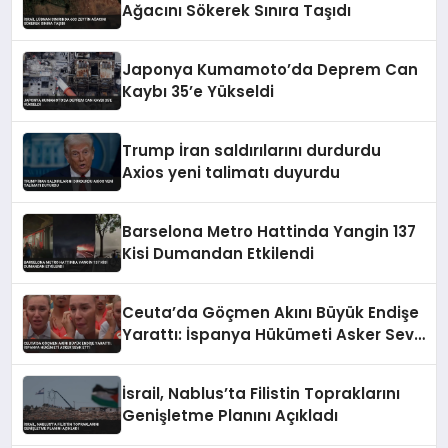
Ağacını Sökerek Sınıra Taşıdı
Japonya Kumamoto’da Deprem Can
Kaybı 35’e Yükseldi
Trump İran saldırılarını durdurdu
Axios yeni talimatı duyurdu
Barselona Metro Hattinda Yangin 137
Kisi Dumandan Etkilendi
Ceuta’da Göçmen Akını Büyük Endişe
Yarattı: İspanya Hükümeti Asker Sevk
Etti
İsrail, Nablus’ta Filistin Topraklarını
Genişletme Planını Açıkladı