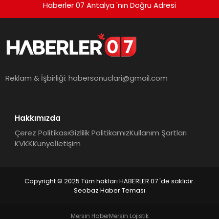
Haberler 07 Antalya 'nın Doğru Adresi
Reklam & İşbirliği:
habersonuclari@gmail.com
Hakkımızda
Çerez Politikası
Gizlilik Politikamız
Kullanım Şartları
KVKK
Künye
İletişim
Copyright © 2025 Tüm hakları HABERLER 07 'de saklıdır.
Seobaz Haber Teması
Mersin Haber
Mersin Lojistik