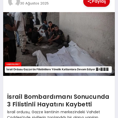
Paylaş
30 Ağustos 2025
MAGAZIN
DIĞER
İsrail Bombardımanı Sonucunda
3 Filistinli Hayatını Kaybetti
İsrail ordusu, Gazze kentinin merkezindeki Vahdet
Caddesi’nde sivillerin toplandığı bir alana yapılan