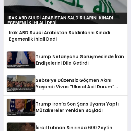
Irak ABD Suudi Arabistan Saldırılarını Kınadı
Egemenlik İhlali Dedi
Trump Netanyahu Görüşmesinde İran
Endişelerini Dile Getirdi
Sebte’ye Düzensiz Göçmen Akını
Yaşandı Vivas “Ulusal Acil Durum”
Çağrısı Yaptı İspanya Harekete Geçti
Trump İran’a Son Şans Uyarısı Yaptı
Müzakereler Yeniden Başladı
İsrail Lübnan Sınırında 600 Zeytin