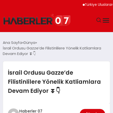
Türkiye Uluslararası Nük
GÜNDEM
Ana Sayfa
Dünya
İsrail Ordusu Gazze’de Filistinlilere Yönelik Katliamlara
EKONOMI
Devam Ediyor ⏬👇
YAŞAM
İsrail Ordusu Gazze’de
SPOR
Filistinlilere Yönelik Katliamlara
Devam Ediyor ⏬👇
TEKNOLOJI
EĞITIM
Haberler 07