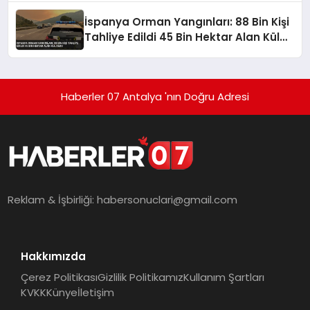
İspanya Orman Yangınları: 88 Bin Kişi
Tahliye Edildi 45 Bin Hektar Alan Kül
Oldu
Haberler 07 Antalya 'nın Doğru Adresi
Reklam & İşbirliği:
habersonuclari@gmail.com
Hakkımızda
Çerez Politikası
Gizlilik Politikamız
Kullanım Şartları
KVKK
Künye
İletişim