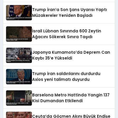
Trump İran’a Son Şans Uyarısı Yaptı
Müzakereler Yeniden Başladı
İsrail Lübnan Sınırında 600 Zeytin
Ağacını Sökerek Sınıra Taşıdı
Japonya Kumamoto’da Deprem Can
Kaybı 35’e Yükseldi
Trump İran saldırılarını durdurdu
Axios yeni talimatı duyurdu
Barselona Metro Hattinda Yangin 137
Kisi Dumandan Etkilendi
Ceuta’da Göçmen Akını Büyük Endişe