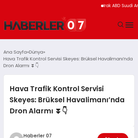
Irak ABD Suudi Arabista
GÜNDEM
Ana Sayfa
Dünya
Hava Trafik Kontrol Servisi Skeyes: Brüksel Havalimanı’nda
EKONOMI
Dron Alarmı ⏬👇
YAŞAM
Hava Trafik Kontrol Servisi
SPOR
Skeyes: Brüksel Havalimanı’nda
Dron Alarmı ⏬👇
TEKNOLOJI
EĞITIM
Haberler 07