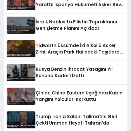
Yarattı: İspanya Hükümeti Asker Sevk
Etti
İsrail, Nablus’ta Filistin Topraklarını
Genişletme Planını Açıkladı
Tidworth Üssü’nde İki Alkollü Asker
Zırhlı Araçla Park Halindeki Taşıtlara
Çarptı
Rusya Benzin İhracat Yasağını Yıl
Sonuna Kadar Uzattı
Çin’de China Eastern Uçağında Kabin
Yangını Yolcuları Korkuttu
Trump İran’a Saldırı Talimatını Geri
Çekti Umman Heyeti Tahran’da