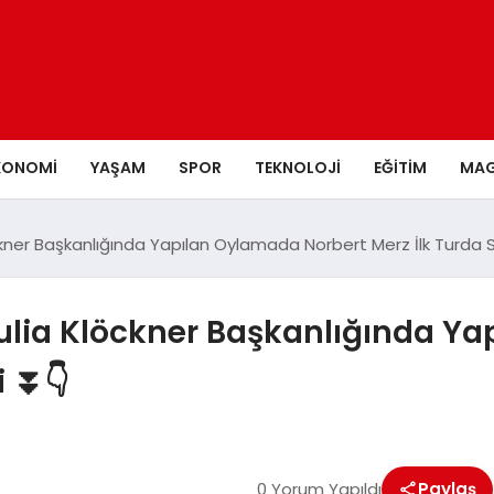
KONOMI
YAŞAM
SPOR
TEKNOLOJI
EĞITIM
MAG
ckner Başkanlığında Yapılan Oylamada Norbert Merz İlk Turda
Julia Klöckner Başkanlığında Y
i ⏬👇
0 Yorum Yapıldı
Paylaş