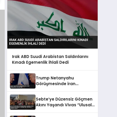
Irak ABD Suudi Arabistan Saldırılarını
Kınadı Egemenlik İhlali Dedi
Trump Netanyahu
Görüşmesinde İran
Endişelerini Dile Getirdi
Sebte’ye Düzensiz Göçmen
Akını Yaşandı Vivas “Ulusal
Acil Durum” Çağrısı Yaptı
İspanya Harekete Geçti