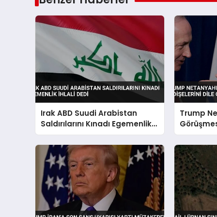
Irak ABD Suudi Arabistan
Trump N
Saldırılarını Kınadı Egemenlik
Görüşmes
İhlali Dedi
Endişeleri