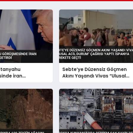
etanyahu
Sebte’ye Düzensiz Göçmen
inde İran
Akını Yaşandı Vivas “Ulusal
ni Dile Getirdi
Acil Durum” Çağrısı Yaptı
İspanya Harekete Geçti