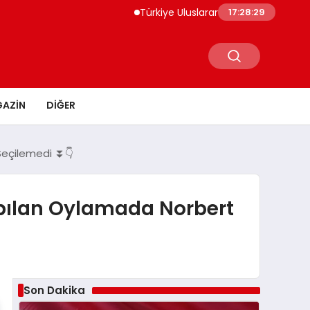
Türkiye Uluslararası Nükleer Bilim Olimpiya
17:28:30
AZIN
DIĞER
 Seçilemedi ⏬👇
apılan Oylamada Norbert
Son Dakika