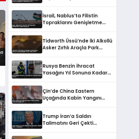
İspanya Hükümeti Asker
Sevk Etti
İsrail, Nablus’ta Filistin
Topraklarını Genişletme
Planını Açıkladı
Tidworth Üssü’nde İki Alkollü
Asker Zırhlı Araçla Park
Halindeki Taşıtlara Çarptı
Rusya Benzin İhracat
Yasağını Yıl Sonuna Kadar
Uzattı
Çin’de China Eastern
Uçağında Kabin Yangını
Yolcuları Korkuttu
Trump İran’a Saldırı
Talimatını Geri Çekti
Umman Heyeti Tahran’da