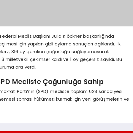
Federal Meclis Başkanı Julia Klöckner başkanlığında
mesi için yapılan gizli oylama sonuçları açıklandı. İlk
n Merz, 316 oy gereken çoğunluğu sağlayamayarak
 milletvekili çekimser kaldı ve 1 oy geçersiz sayıldı. Bu
turuma ara verdi.
 SPD Mecliste Çoğunluğa Sahip
 Demokrat Parti’nin (SPD) mecliste toplam 628 sandalyesi
memesi sonrası hükümeti kurmak için yeni görüşmelerin ve