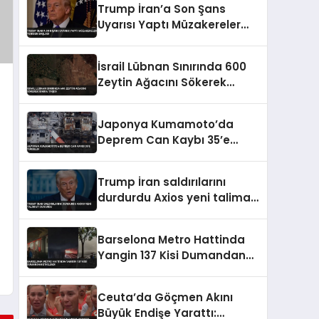
Trump İran’a Son Şans
Uyarısı Yaptı Müzakereler
Yeniden Başladı
İsrail Lübnan Sınırında 600
Zeytin Ağacını Sökerek
Sınıra Taşıdı
Japonya Kumamoto’da
Deprem Can Kaybı 35’e
Yükseldi
Trump İran saldırılarını
durdurdu Axios yeni talimatı
duyurdu
Barselona Metro Hattinda
Yangin 137 Kisi Dumandan
Etkilendi
Ceuta’da Göçmen Akını
Büyük Endişe Yarattı: