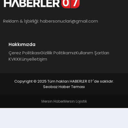
MAGAZIN
DIĞER
Reklam & İşbirliği:
habersonuclari@gmail.com
Hakkımızda
Çerez Politikası
Gizlilik Politikamız
Kullanım Şartları
KVKK
Künye
İletişim
Copyright © 2025 Tüm hakları HABERLER 07 'de saklıdır.
Seobaz Haber Teması
Mersin Haber
Mersin Lojistik