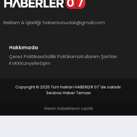
MAGAZIN
DIĞER
Reklam & İşbirliği:
habersonuclari@gmail.com
Hakkımızda
Çerez Politikası
Gizlilik Politikamız
Kullanım Şartları
KVKK
Künye
İletişim
Copyright © 2025 Tüm hakları HABERLER 07 'de saklıdır.
Seobaz Haber Teması
Mersin Haber
Mersin Lojistik